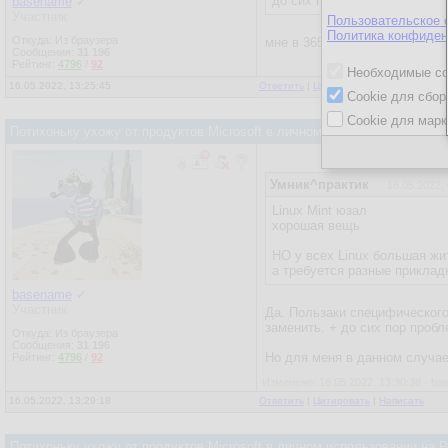
до сих пор юзаю 2007.
basename
✓
Участник
Пользовательское 
Политика конфиден
Откуда: Из браузера
мне в 365 было интересно пр
Сообщения:
31 196
Рейтинг:
4796
/
92
Необходимые co
16.05.2022, 13:25:45
Ответить
|
Цитировать
|
Написать
Cookie для сбор
Cookie для марк
Потихоньку ухожу от продуктов Microsoft в личном использовании на
Умник^практик
16.05.2022,
Linux Mint юзал
хорошая вещь
НО у всех Linux большая жит
а требуется разные приклад
basename
✓
Участник
Да. Пользаки специфического
заменить. + до сих пор проб
Откуда: Из браузера
Сообщения:
31 196
Но для меня в данном случае
Рейтинг:
4796
/
92
Изменено: 16.05.2022, 13:30:38 - b
16.05.2022, 13:29:18
Ответить
|
Цитировать
|
Написать
Потихоньку ухожу от продуктов Microsoft в личном использовании на