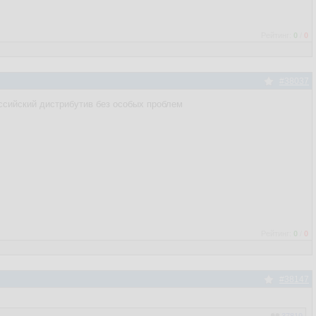
Рейтинг:
0
/
0
#38037
российский дистрибутив без особых проблем
Рейтинг:
0
/
0
#38147