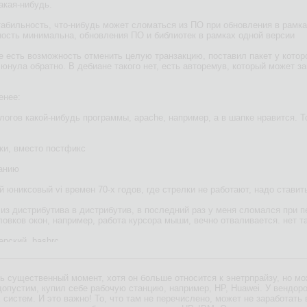
акая-нибудь.
табильность, что-нибудь может сломаться из ПО при обновления в рамка
ность минимальна, обновления ПО и библиотек в рамках одной версии
е есть возможность отменить целую транзакцию, поставил пакет у которо
нула обратно. В дебиане такого нет, есть авторемув, который может зац
енее:
алогов какой-нибудь программы, apache, например, а в шапке нравится. Т
бки, вместо постфикс
чанию
ый юниксовый vi времен 70-х годов, где стрелки не работают, надо стави
, из дистрибутива в дистрибутив, в последний раз у меня сломался при п
овков окон, например, работа курсора мыши, вечно отваливается. нет та
ерский .bashrc
ашения терминала
ь существенный момент, хотя он больше относится к энетрпрайзу, но мо
чи подобное. А шапку поставил - и вот прямо как оно твоё.
опустим, купил себе рабочую станцию, например, HP, Huawei. У вендор
систем. И это важно! То, что там не перечислено, может не заработать