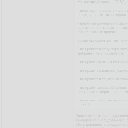
Ну как яркий пример СУБД к
- несмотря на заявленную с
выше, у шапки такая вероят
- пакетный менеджер в шапк
все отсосанные пакеты выплю
его об этом не просил
вроде бы херня, но тем не м
- не нравится структура кат
дебиане - не вписывается.
- не нравится экзим из коро
- не нравится нано по умол
- не нравится то, что штатн
- не нравится кривой screen
настройке отображения загол
- не нравится громоздкий юз
...
- не нравится строка пригл
Забыл указать ещё один очен
ну и ещё что-нибудь по мело
вендорским оборудованием, д
оборудованием операционных 