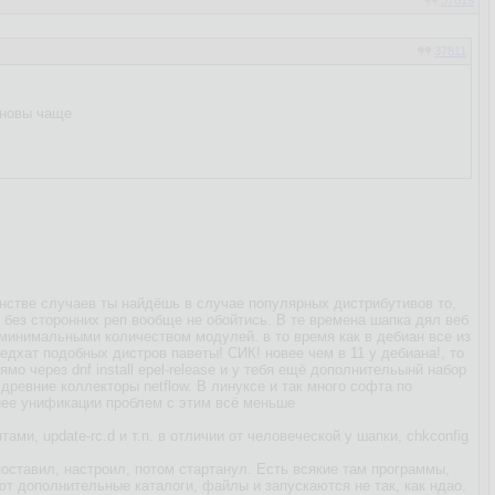
37819
37811
бновы чаще
нстве случаев ты найдёшь в случае популярных дистрибутивов то,
 без сторонних реп вообще не обойтись. В те времена шапка дял веб
 минимальными количеством модулей. в то время как в дебиан все из
едхат подобных дистров паветы! СИК! новее чем в 11 у дебиана!, то
мо через dnf install epel-release и у тебя ещё дополнительынй набор
ревние коллекторы netflow. В линуксе и так много софта по
енее унификации проблем с этим всё меньше
и, update-rc.d и т.п. в отличии от человеческой у шапки, сhkconfig
оставил, настроил, потом стартанул. Есть всякие там программы,
ют дополнительные каталоги, файлы и запускаются не так, как ндао.