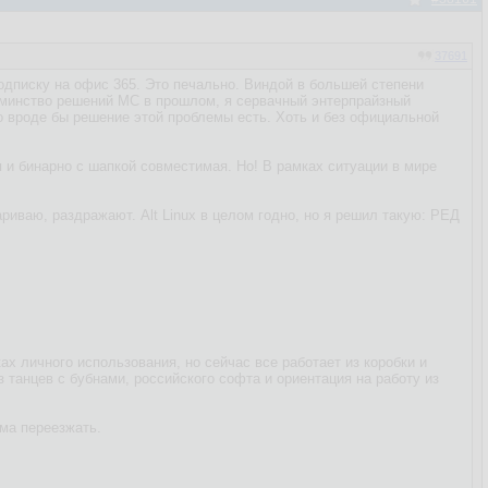
37691
одписку на офис 365. Это печально. Виндой в большей степени
Одминство решений МС в прошлом, я сервачный энтерпрайзный
Но вроде бы решение этой проблемы есть. Хоть и без официальной
я и бинарно с шапкой совместимая. Но! В рамках ситуации в мире
ариваю, раздражают. Alt Linux в целом годно, но я решил такую: РЕД
ах личного использования, но сейчас все работает из коробки и
 танцев с бубнами, российского софта и ориентация на работу из
ома переезжать.