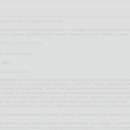
0
:52
апке потому, что работаешь на ней.
етной базе и по большому коммьюнити = быстрее проблемы решаются, о
ности, видимо, однокуйственно. может, незначительный перевес у шапки
m/8006331-redhat-vs-debian
но, но есть нюансы
у здесь
е дистрибутивы!
ормировался популярный набор у популярных дистрибутивов и в больши
апка была лысая, как галоши у валенка, а софт ПО - лютая некрофилия и
о кошмар на улице вязов, так как там пыхыпы были времёен фароона и с
 новое. Те времена давно прошли, репозитории разбухли, а в 8 версии р
, у шапки новее пакеты! Ну и если реп не хватает - активируешь епел, пря
ом году находил через штатные репозитории весьма непопулярный софт, д
ов, 600 блокнотов, а сейчас, в виду роста популярности ОС и к боле м
а система инициализации дебиан, вернее, управление стартовыми скриптам
 делать? старт сервиса после установки пакета. Это пиздец. У шапки п
товать после установки, а предварительно настроить, так как они созда