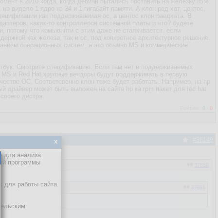
омент в 2010 когда, когда дебиан пытались поставить на железку IBM
но видело 1 ядро из 24 и 1 гигабайт памяти. А клон ред хат, центос,
пецификации как поддерживаемая ос, а центос клон раедхата. В
даптеров, каких-то контроллеров системной платы и что? будете
и, потому что комьюнити с этим даже не сталкивается. если
ддержкой как железа, так и ос, под конкретное архитектурное решение.
ванием операционных систем, а это обычно MS и коммерческие
утбук. Смотрите спецификацию. Если там нет в поддерживаемых
от MS и Red Hat крупные вендоры будут поддерживать в первую
качестве ОС. Соответсвенно клон тоже будет работать. Например, на hp
ый драйвер может быть выложен на сайте hp ка rpm пакет для red hat
своего дистра.
Рейтинг:
0
/
0
#38149
x
е для анализа
кой программы
37856
х для работы сайта.
37691
тельским