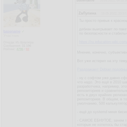
basename
16.05.2022, 00:52:5
ZаЛупина
15.05.2022, 23:57
Ты просто привык к краснош
дебиан выигрывает по пак
basename
✓
по безопасности и стабиль
Участник
https://ru.education-wiki.co
Откуда: Из браузера
Сообщения:
31 196
Рейтинг:
4796
/
92
Мнение, конечно, субъектив
Вот уже истерил на эту тем
Раздражают Debian подобны
- ну с софтом уже давно сф
что надо. Это ещё в 2010 ш
разработчика, например, эт
репозиториев и сравнительно
есть в двух крайних релизах
репозиториев. В общем, в т
умолчанию, 500 калькулятор
- ещё до systemd меня бесил
- САМОЕ ЕБНУТОЕ, зачем так
которые не хотелось бы стар