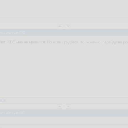
 Российскую ОС
 Mint. KDE мне не нравится. Но если придётся, то, конечно, перейду на 
веты
 Российскую ОС