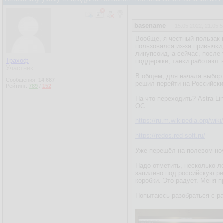
basename
15.05.2022, 21:05:5
Вообще, я честный пользак 
пользовался из-за привычки
линупсоид, а сейчас, после
Трахоф
поддержки, танки работают 
Участник
В общем, для начала выбор 
Сообщения:
14 687
решил перейти на Российск
Рейтинг:
789
/
152
На что переходить? Astra Li
ОС.
https://ru.m.wikipedia.org/wi
https://redos.red-soft.ru/
Уже перешёл на полевом но
Надо отметить, несколько ле
запилено под российскую ре
коробки. Это радует. Меня п
Попытаюсь разобраться с ра