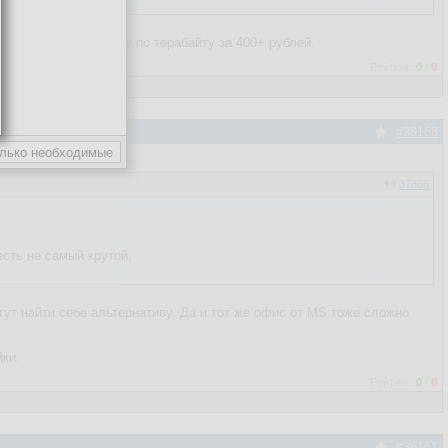
енный офис, каждому по терабайту за 400+ рублей.
Рейтинг:
0
/
0
#38158
37866
есть не самый крутой,
ут найти себе альтернативу. Да и тот же офис от MS тоже сложно
йки.
Рейтинг:
0
/
0
#38161