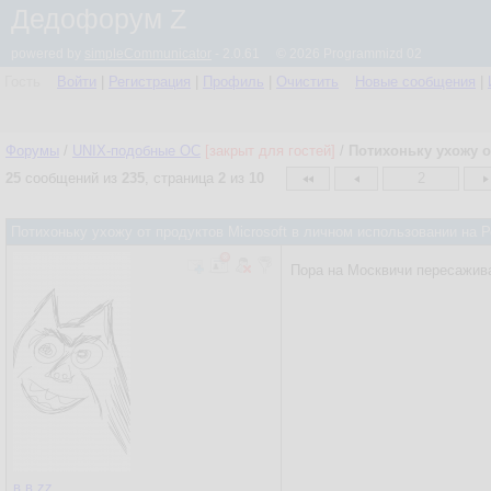
Дедофорум Z
powered by
simpleCommunicator
- 2.0.61 © 2026 Programmizd 02
Гость
Войти
|
Регистрация
|
Профиль
|
Очистить
Новые сообщения
|
Форумы
/
UNIX-подобные OC
[закрыт для гостей]
/
Потихоньку ухожу о
25
сообщений из
235
, страница
2
из
10
2
Потихоньку ухожу от продуктов Microsoft в личном использовании на
Пора на Москвичи пересажива
в.в.zz