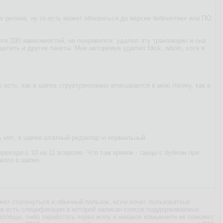
х релиза, ну то есть может обновиться до версии библиотеки или ПО
го 100 зависимостей, не понравился, удалил эту транзакцию и она
епить и другие пакеты. Мне авторемув удалил fdisk, whois, хотя я
о есть, как в шапке структуризовано вписывается в мою логику, как в
ть vim, в шапке штатный редактор vi нормальный
ереходе с 10 на 11 всерсию. Что там кривое - танцы с бубном при
кого в шапке.
жет столкнуться и обычный пользак, если хочет пользоватсья
ов есть спецификация в которой написан список поддерживаемых
 вообще, либо заработать через жопу и никакое комьюнити не поможет