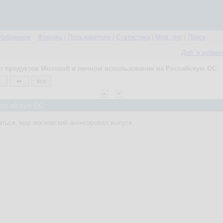
Избранное
Форумы
|
Пользователи
|
Статистика
|
Мод. лог
|
Поиск
Доб. в избра
т продуктов Microsoft в личном использовании на Российскую ОС
все
 Российскую ОС
ться, мэр московский анонсировал выпуск.