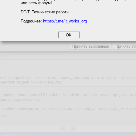
или весь форум!
соглашение
циальности
DC-T: Технические работы
ежде всего облачное хранилище. Так то выгодно, пять пользаков, полноц
Подробнее:
https://t.me/it_works_org
okie
а статистики
етинга и рекламы
 Российскую ОС
 08:36:29
ейская проблема - очень мало прикладного софта, а тот софт, который 
ные-таки задачи по жизни решать
, профессионального ПО, Adobe, Autodesk в данном случае вряд-ли смог
лемы с поддержкой игр
 особой проблемы нет, я немного использую софта, на уровне домохозя
asename
 Российскую ОС