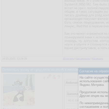
вообще никак. Я с этим стол
SystemX 3850 M2. Там было 25
встал на ура с полной подде
общем, в таких ситуациях вы
писать драйвер для рэйд кон
органиазция покупает железо 
Есть список оборудования, е
линукс, Red Hat в первую оче
Как это может отразиться на
планируемой вами к использв
очередь, ну, допустим, конто
ноуте в убунте я столкнулся 
based дистрибутивов, а польз
16.05.2022, 13:24:35
Ответить
|
Цитировать
|
Написать
Потихоньку ухожу от продуктов Microsoft в личном использовании на
Согласие на обрабо
На сайте осуществл
использования сай
Antonariy
16.05.2022, 07:49:2
Яндекс.Метрика.
Продолжая использо
basename
15.05.2022, 21:05
Другие опции вы м
но с санкциями не могу пр
По нижеприведенны
соглашением и пол