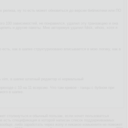
х релиза, ну то есть может обновиться до версии библиотеки или ПО
го 100 зависимостей, не понравился, удалил эту транзакцию и она
епить и другие пакеты. Мне авторемув удалил fdisk, whois, хотя я
о есть, как в шапке структуризовано вписывается в мою логику, как в
ть vim, в шапке штатный редактор vi нормальный
ереходе с 10 на 11 всерсию. Что там кривое - танцы с бубном при
кого в шапке.
жет столкнуться и обычный пользак, если хочет пользоватсья
ов есть спецификация в которой написан список поддерживаемых
 вообще, либо заработать через жопу и никакое комьюнити не поможет