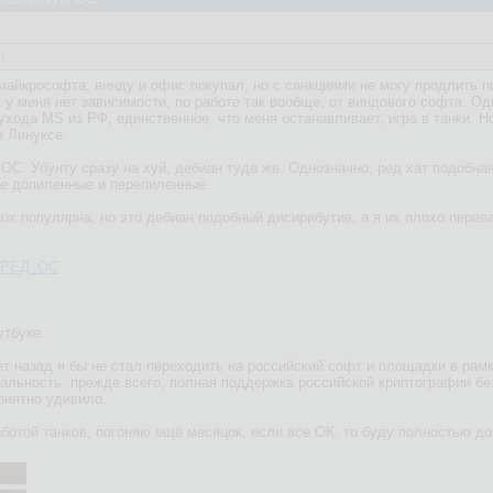
4
майкрософта, винду и офис покупал, но с санкциями не могу продлить п
, у меня нет зависимости, по работе так вообще, от виндового софта. 
 ухода MS из РФ, единственное, что меня останавливает, игра в танки. 
в Линуксе.
ОС. Убунту сразу на хуй, дебиан туда же. Однозначно, ред хат подобна
ие допиленные и перепиленные.
nux популярна, но это дебиан подобный дисирибутив, а я их плохо перев
ki/РЕД_ОС
утбуке.
т назад я бы не стал переходить на российский софт и площадки в рамк
альность, прежде всего, полная поддержка российской криптографии без
риятно удивило.
ботой танков, погоняю ещё месяцок, если все ОК, то буду полностью д