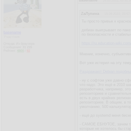
basename
16.05.2022, 00:52:5
ZаЛупина
15.05.2022, 23:57
Ты просто привык к краснош
дебиан выигрывает по пак
basename
по безопасности и стабиль
Участник
https://ru.education-wiki.co
Откуда: Из браузера
Сообщения:
31 226
Рейтинг:
4800
/
92
Мнение, конечно, субъектив
Вот уже истерил на эту тем
Раздражают Debian подобны
- ну с софтом уже давно сф
что надо. Это ещё в 2010 ш
разработчика, например, эт
репозиториев и сравнительно
есть в двух крайних релизах
репозиториев. В общем, в т
умолчанию, 500 калькулятор
- ещё до systemd меня бесил
- САМОЕ ЕБНУТОЕ, зачем так
которые не хотелось бы стар