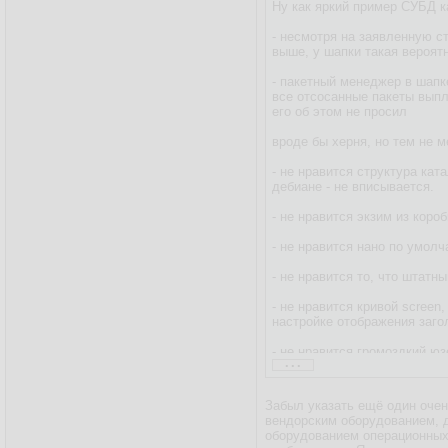
Ну как яркий пример СУБД к
- несмотря на заявленную с
выше, у шапки такая вероят
- пакетный менеджер в шапк
все отсосанные пакеты выплю
его об этом не просил
вроде бы херня, но тем не м
- не нравится структура кат
дебиане - не вписывается.
- не нравится экзим из коро
- не нравится нано по умол
- не нравится то, что штатн
- не нравится кривой screen
настройке отображения загол
- не нравится громоздкий юз
...
- не нравится строка пригл
Забыл указать ещё один очен
ну и ещё что-нибудь по мело
вендорским оборудованием, д
оборудованием операционных 