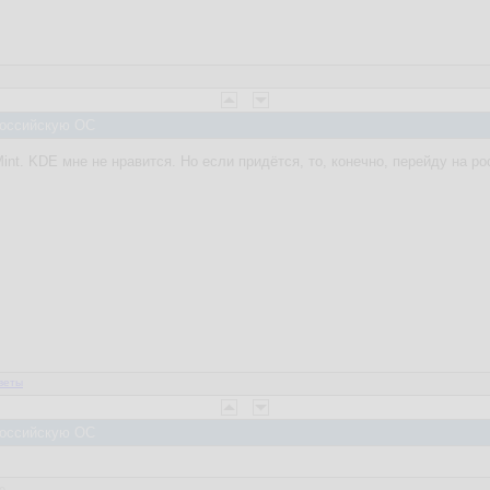
 Российскую ОС
 Mint. KDE мне не нравится. Но если придётся, то, конечно, перейду на 
веты
 Российскую ОС