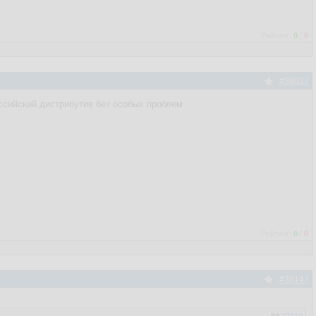
Рейтинг:
0
/
0
#38037
российский дистрибутив без особых проблем
Рейтинг:
0
/
0
#38147