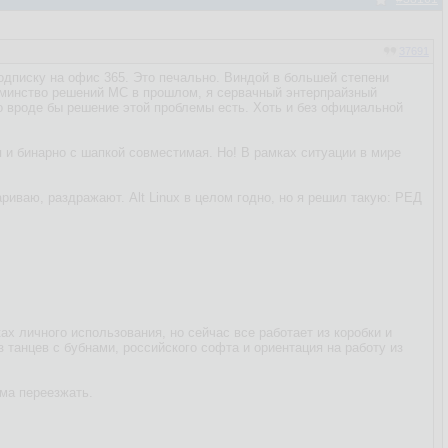
37691
одписку на офис 365. Это печально. Виндой в большей степени
Одминство решений МС в прошлом, я сервачный энтерпрайзный
Но вроде бы решение этой проблемы есть. Хоть и без официальной
я и бинарно с шапкой совместимая. Но! В рамках ситуации в мире
ариваю, раздражают. Alt Linux в целом годно, но я решил такую: РЕД
ах личного использования, но сейчас все работает из коробки и
 танцев с бубнами, российского софта и ориентация на работу из
ома переезжать.