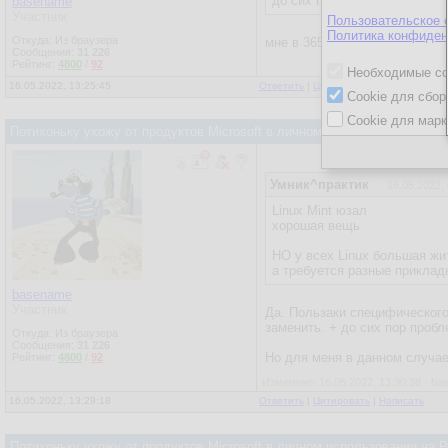
до сих пор юзаю 2007.
basename
Участник
Пользовательское 
Политика конфиден
Откуда: Из браузера
мне в 365 было интересно пр
Сообщения:
31 226
Рейтинг:
4800
/
92
Необходимые co
16.05.2022, 13:25:45
Ответить
|
Цитировать
|
Написать
Cookie для сбор
Cookie для марк
Потихоньку ухожу от продуктов Microsoft в личном использовании на
Умник^практик
16.05.2022,
Linux Mint юзал
хорошая вещь
НО у всех Linux большая жит
а требуется разные приклад
basename
Участник
Да. Пользаки специфического
заменить. + до сих пор проб
Откуда: Из браузера
Сообщения:
31 226
Но для меня в данном случае
Рейтинг:
4800
/
92
Изменено: 16.05.2022, 13:30:38 - b
16.05.2022, 13:29:18
Ответить
|
Цитировать
|
Написать
Потихоньку ухожу от продуктов Microsoft в личном использовании на