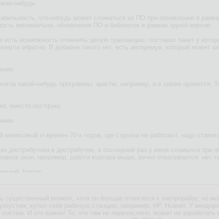
акая-нибудь.
табильность, что-нибудь может сломаться из ПО при обновления в рамка
ность минимальна, обновления ПО и библиотек в рамках одной версии
е есть возможность отменить целую транзакцию, поставил пакет у которо
нула обратно. В дебиане такого нет, есть авторемув, который может зац
енее:
алогов какой-нибудь программы, apache, например, а в шапке нравится. Т
бки, вместо постфикс
чанию
ый юниксовый vi времен 70-х годов, где стрелки не работают, надо стави
, из дистрибутива в дистрибутив, в последний раз у меня сломался при п
овков окон, например, работа курсора мыши, вечно отваливается. нет та
ерский .bashrc
ашения терминала
ь существенный момент, хотя он больше относится к энетрпрайзу, но мо
чи подобное. А шапку поставил - и вот прямо как оно твоё.
опустим, купил себе рабочую станцию, например, HP, Huawei. У вендор
систем. И это важно! То, что там не перечислено, может не заработать