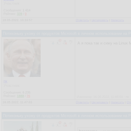
Участник
Сообщения:
1 414
Рейтинг:
339
/
0
16.05.2022, 10:33:57
Ответить
|
Цитировать
|
Написать
Потихоньку ухожу от продуктов Microsoft в личном использовании на
А я пока так и сижу на Linux
пк
Участник
Сообщения:
6 235
Рейтинг:
1888
/
76
Изменено: 16.05.2022, 11:48:54 - пк
16.05.2022, 11:47:03
Ответить
|
Цитировать
|
Написать
|
От
Потихоньку ухожу от продуктов Microsoft в личном использовании на