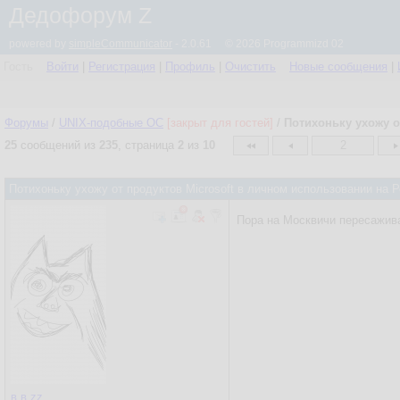
Дедофорум Z
powered by
simpleCommunicator
- 2.0.61 © 2026 Programmizd 02
Гость
Войти
|
Регистрация
|
Профиль
|
Очистить
Новые сообщения
|
Форумы
/
UNIX-подобные OC
[закрыт для гостей]
/
Потихоньку ухожу о
25
сообщений из
235
, страница
2
из
10
2
Потихоньку ухожу от продуктов Microsoft в личном использовании на
Пора на Москвичи пересажива
в.в.zz