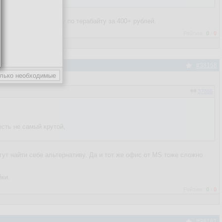
енный офис, каждому по терабайту за 400+ рублей.
Рейтинг:
0
/
0
#38158
37866
есть не самый крутой,
ут найти себе альтернативу. Да и тот же офис от MS тоже сложно
йки.
Рейтинг:
0
/
0
#38161