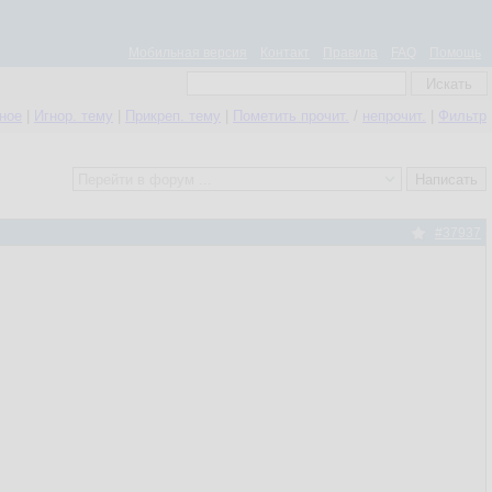
Мобильная версия
Контакт
Правила
FAQ
Помощь
нное
|
Игнор. тему
|
Прикреп. тему
|
Пометить прочит.
/
непрочит.
|
Фильтр
#37937