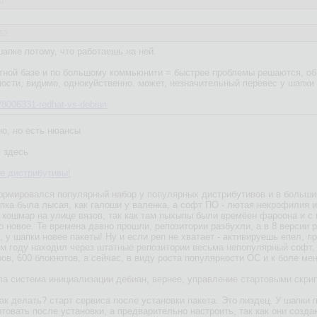
0
:52
апке потому, что работаешь на ней.
етной базе и по большому коммьюнити = быстрее проблемы решаются, о
ности, видимо, однокуйственно. может, незначительный перевес у шапки
m/8006331-redhat-vs-debian
но, но есть нюансы
у здесь
е дистрибутивы!
ормировался популярный набор у популярных дистрибутивов и в больши
апка была лысая, как галоши у валенка, а софт ПО - лютая некрофилия и
о кошмар на улице вязов, так как там пыхыпы были времёен фароона и с
 новое. Те времена давно прошли, репозитории разбухли, а в 8 версии р
, у шапки новее пакеты! Ну и если реп не хватает - активируешь епел, пря
ом году находил через штатные репозитории весьма непопулярный софт, д
ов, 600 блокнотов, а сейчас, в виду роста популярности ОС и к боле м
а система инициализации дебиан, вернее, управление стартовыми скриптам
 делать? старт сервиса после установки пакета. Это пиздец. У шапки п
товать после установки, а предварительно настроить, так как они созда