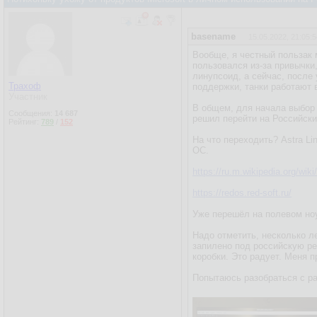
basename
15.05.2022, 21:05:5
Вообще, я честный пользак 
пользовался из-за привычки
линупсоид, а сейчас, после
Трахоф
поддержки, танки работают 
Участник
В общем, для начала выбор 
Сообщения:
14 687
решил перейти на Российск
Рейтинг:
789
/
152
На что переходить? Astra Li
ОС.
https://ru.m.wikipedia.org/wi
https://redos.red-soft.ru/
Уже перешёл на полевом но
Надо отметить, несколько ле
запилено под российскую ре
коробки. Это радует. Меня п
Попытаюсь разобраться с ра