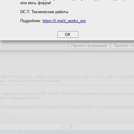
или весь форум!
соглашение
циальности
DC-T: Технические работы
ежде всего облачное хранилище. Так то выгодно, пять пользаков, полноц
Подробнее:
https://t.me/it_works_org
okie
а статистики
етинга и рекламы
 Российскую ОС
 08:36:29
ейская проблема - очень мало прикладного софта, а тот софт, который 
ные-таки задачи по жизни решать
, профессионального ПО, Adobe, Autodesk в данном случае вряд-ли смог
лемы с поддержкой игр
 особой проблемы нет, я немного использую софта, на уровне домохозя
asename
 Российскую ОС