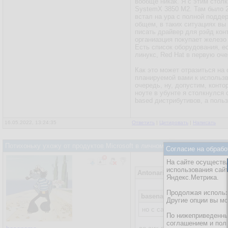
вообще никак. Я с этим стол
SystemX 3850 M2. Там было 25
встал на ура с полной подде
общем, в таких ситуациях вы
писать драйвер для рэйд кон
органиазция покупает железо 
Есть список оборудования, е
линукс, Red Hat в первую оче
Как это может отразиться на
планируемой вами к использв
очередь, ну, допустим, конто
ноуте в убунте я столкнулся 
based дистрибутивов, а польз
16.05.2022, 13:24:35
Ответить
|
Цитировать
|
Написать
Потихоньку ухожу от продуктов Microsoft в личном использовании на
Согласие на обрабо
На сайте осуществл
использования сай
Antonariy
16.05.2022, 07:49:2
Яндекс.Метрика.
Продолжая использо
basename
15.05.2022, 21:05
Другие опции вы м
но с санкциями не могу пр
По нижеприведенны
соглашением и пол