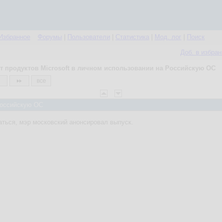
Избранное
Форумы
|
Пользователи
|
Статистика
|
Мод. лог
|
Поиск
Доб. в избра
т продуктов Microsoft в личном использовании на Российскую ОС
все
 Российскую ОС
ться, мэр московский анонсировал выпуск.