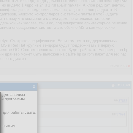
омент в 2010 когда, когда дебиан пытались поставить на железку IBM
но видело 1 ядро из 24 и 1 гигабайт памяти. А клон ред хат, центос,
пецификации как поддерживаемая ос, а центос клон раедхата. В
даптеров, каких-то контроллеров системной платы и что? будете
и, потому что комьюнити с этим даже не сталкивается. если
ддержкой как железа, так и ос, под конкретное архитектурное решение.
ванием операционных систем, а это обычно MS и коммерческие
утбук. Смотрите спецификацию. Если там нет в поддерживаемых
от MS и Red Hat крупные вендоры будут поддерживать в первую
качестве ОС. Соответсвенно клон тоже будет работать. Например, на hp
ый драйвер может быть выложен на сайте hp ка rpm пакет для red hat
своего дистра.
Рейтинг:
0
/
0
#38149
x
е для анализа
кой программы
37856
х для работы сайта.
37691
тельским