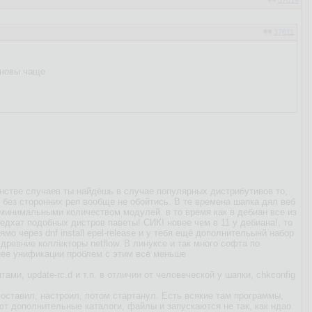
37819
37811
бновы чаще
нстве случаев ты найдёшь в случае популярных дистрибутивов то,
 без сторонних реп вообще не обойтись. В те времена шапка дял веб
 минимальными количеством модулей. в то время как в дебиан все из
едхат подобных дистров паветы! СИК! новее чем в 11 у дебиана!, то
мо через dnf install epel-release и у тебя ещё дополнительынй набор
ревние коллекторы netflow. В линуксе и так много софта по
енее унификации проблем с этим всё меньше
и, update-rc.d и т.п. в отличии от человеческой у шапки, сhkconfig
оставил, настроил, потом стартанул. Есть всякие там программы,
ют дополнительные каталоги, файлы и запускаются не так, как ндао.