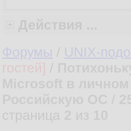
Действия ...
Форумы
/
UNIX-под
гостей]
/
Потихоньк
Microsoft в лично
Российскую ОС
/
2
страница
2
из
10