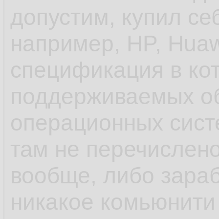
допустим, купил се
унификации пробл
например, HP, Huaw
спецификация в ко
- ещё до systemd 
поддерживаемых о
инициализации деб
операционных систе
управление старто
там не перечислено
rc.d и т.п. в отлич
вообще, либо зараб
шапки, сhkconfig
никакое комьюнити