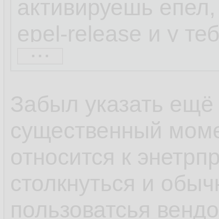
активируешь епел, 
epel-release и у т
...
набор репозиторие
находил через шта
Забыл указать ещё
весьма непопулярн
существенный моме
коллекторы netflow
относится к энетрп
софта по умолчани
столкнуться и обыч
600 блокнотов, а с
пользоватсья венд
популярности ОС и