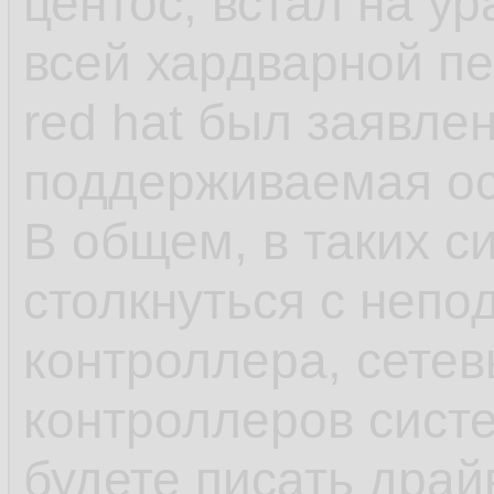
центос, встал на у
как яркий пример 
всей хардварной п
red hat был заявле
- несмотря на зая
поддерживаемая ос,
что-нибудь может 
В общем, в таких с
обновления в рамка
столкнуться с непо
может обновиться 
контроллера, сетев
или ПО выше, у ша
контроллеров сист
минимальна, обнов
будете писать драй