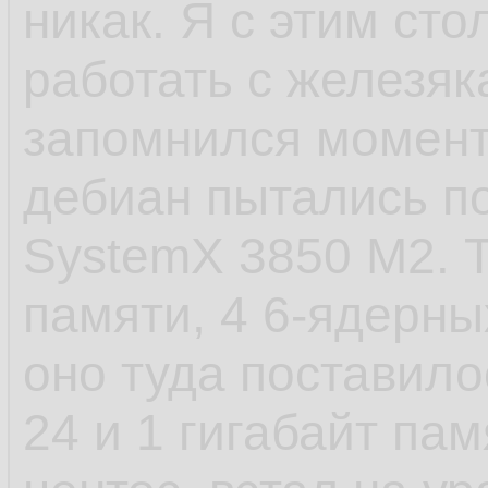
никак. Я с этим сто
- САМОЕ ЕБНУТОЕ,
работать с железяк
старт сервиса посл
запомнился момент 
пиздец. У шапки п
дебиан пытались по
стартанул. Есть в
SystemX 3850 M2. Т
которые не хотело
памяти, 4 6-ядерных
установки, а предв
оно туда поставило
как они создают д
24 и 1 гигабайт пам
файлы и запускаютс