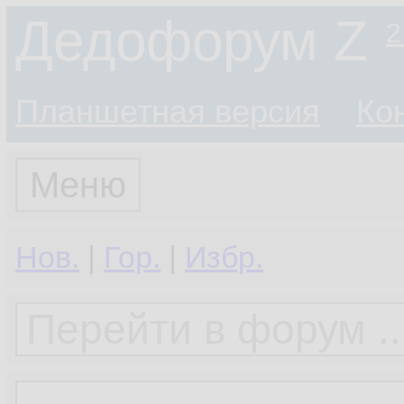
Дедофорум Z
2
Планшетная версия
Ко
Меню
Нов.
|
Гор.
|
Избр.