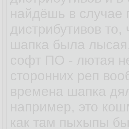
найдёшь в случае
дистрибутивов то, 
шапка была лысая,
софт ПО - лютая н
сторонних реп воо
времена шапка дял
например, это кошм
как там пыхыпы бы