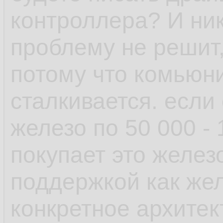
рамках одной верс
контроллера? И ник
проблему не решит,
- пакетный менедж
потому что комьюни
возможность отмен
сталкивается. если
поставил пакет у к
железо по 50 000 -
зависимостей, не 
покупает это желез
транзакцию и она 
поддержкой как желе
выплюнула обратно
конкретное архитек
есть авторемув, к