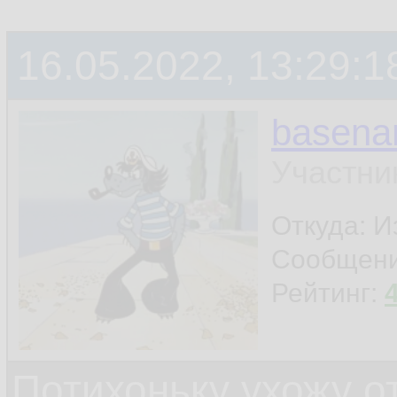
терминала
16.05.2022, 13:29:1
ну и ещё что-нибу
basen
шапку поставил - и
Участни
Откуда: И
Сообщен
Рейтинг:
Потихоньку ухожу от