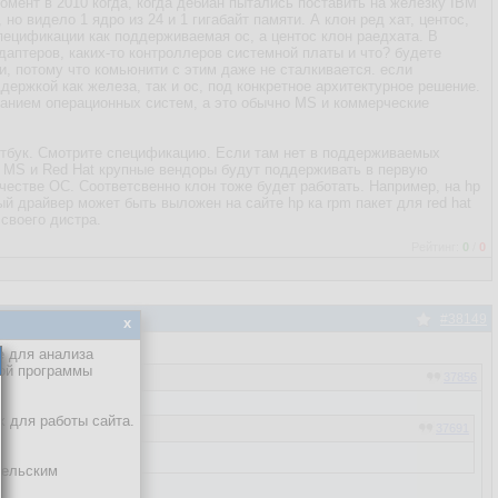
омент в 2010 когда, когда дебиан пытались поставить на железку IBM
но видело 1 ядро из 24 и 1 гигабайт памяти. А клон ред хат, центос,
пецификации как поддерживаемая ос, а центос клон раедхата. В
даптеров, каких-то контроллеров системной платы и что? будете
и, потому что комьюнити с этим даже не сталкивается. если
ддержкой как железа, так и ос, под конкретное архитектурное решение.
ванием операционных систем, а это обычно MS и коммерческие
утбук. Смотрите спецификацию. Если там нет в поддерживаемых
от MS и Red Hat крупные вендоры будут поддерживать в первую
качестве ОС. Соответсвенно клон тоже будет работать. Например, на hp
ый драйвер может быть выложен на сайте hp ка rpm пакет для red hat
своего дистра.
Рейтинг:
0
/
0
#38149
x
е для анализа
кой программы
37856
х для работы сайта.
37691
тельским