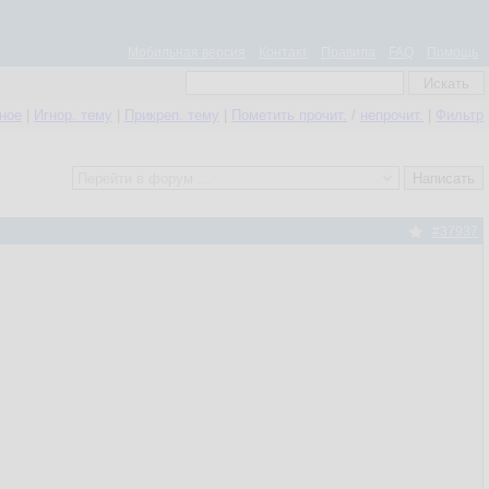
Мобильная версия
Контакт
Правила
FAQ
Помощь
нное
|
Игнор. тему
|
Прикреп. тему
|
Пометить прочит.
/
непрочит.
|
Фильтр
#37937