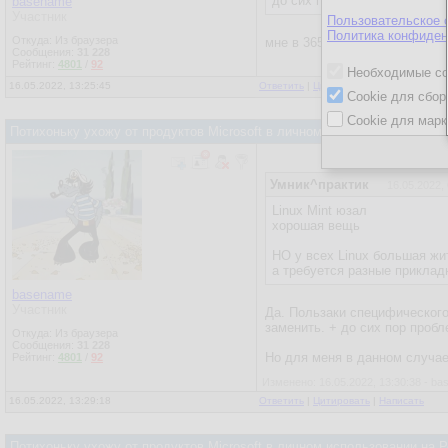
до сих пор юзаю 2007.
basename
Участник
Пользовательское 
Политика конфиден
Откуда: Из браузера
мне в 365 было интересно пр
Сообщения:
31 228
Рейтинг:
4801
/
92
Необходимые co
16.05.2022, 13:25:45
Ответить
|
Цитировать
|
Написать
Cookie для сбор
Cookie для марк
Потихоньку ухожу от продуктов Microsoft в личном использовании на
Умник^практик
16.05.2022,
Linux Mint юзал
хорошая вещь
НО у всех Linux большая жит
а требуется разные приклад
basename
Участник
Да. Пользаки специфического
заменить. + до сих пор проб
Откуда: Из браузера
Сообщения:
31 228
Но для меня в данном случае
Рейтинг:
4801
/
92
Изменено: 16.05.2022, 13:30:38 - b
16.05.2022, 13:29:18
Ответить
|
Цитировать
|
Написать
Потихоньку ухожу от продуктов Microsoft в личном использовании на