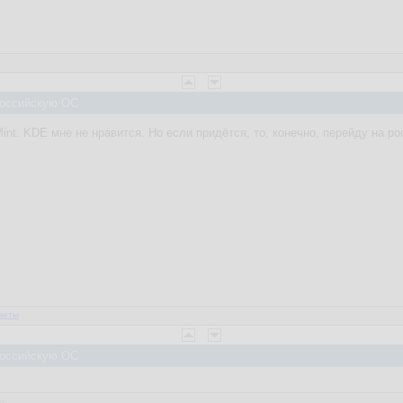
 Российскую ОС
 Mint. KDE мне не нравится. Но если придётся, то, конечно, перейду на 
веты
 Российскую ОС