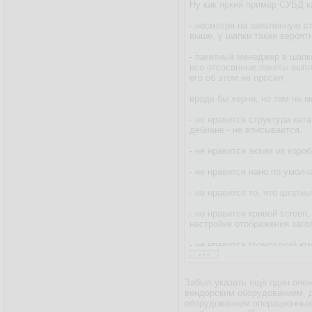
Ну как яркий пример СУБД к
- несмотря на заявленную с
выше, у шапки такая вероят
- пакетный менеджер в шапк
все отсосанные пакеты выплю
его об этом не просил
вроде бы херня, но тем не м
- не нравится структура кат
дебиане - не вписывается.
- не нравится экзим из коро
- не нравится нано по умол
- не нравится то, что штатн
- не нравится кривой screen
настройке отображения загол
- не нравится громоздкий юз
...
- не нравится строка пригл
Забыл указать ещё один очен
ну и ещё что-нибудь по мело
вендорским оборудованием, д
оборудованием операционных 