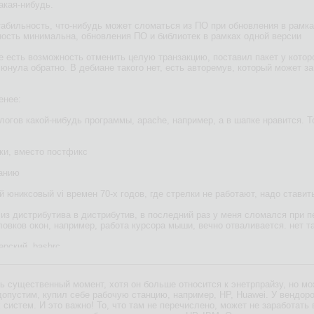
акая-нибудь.
табильность, что-нибудь может сломаться из ПО при обновления в рамка
ность минимальна, обновления ПО и библиотек в рамках одной версии
е есть возможность отменить целую транзакцию, поставил пакет у которо
нула обратно. В дебиане такого нет, есть авторемув, который может зац
енее:
алогов какой-нибудь программы, apache, например, а в шапке нравится. Т
бки, вместо постфикс
чанию
ый юниксовый vi времен 70-х годов, где стрелки не работают, надо стави
, из дистрибутива в дистрибутив, в последний раз у меня сломался при п
овков окон, например, работа курсора мыши, вечно отваливается. нет та
ерский .bashrc
ашения терминала
ь существенный момент, хотя он больше относится к энетрпрайзу, но мо
чи подобное. А шапку поставил - и вот прямо как оно твоё.
опустим, купил себе рабочую станцию, например, HP, Huawei. У вендор
систем. И это важно! То, что там не перечислено, может не заработать