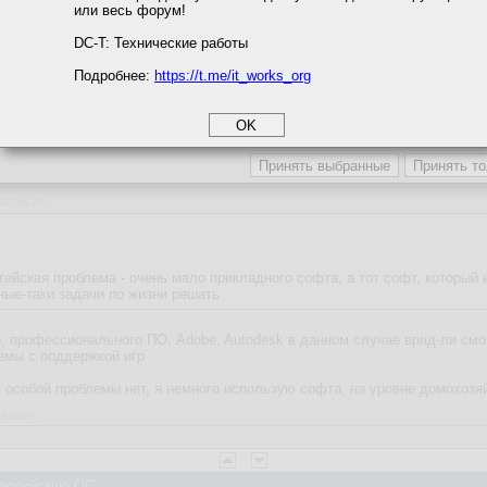
или весь форум!
соглашение
циальности
DC-T: Технические работы
ежде всего облачное хранилище. Так то выгодно, пять пользаков, полноц
Подробнее:
https://t.me/it_works_org
okie
а статистики
етинга и рекламы
 Российскую ОС
 08:36:29
ейская проблема - очень мало прикладного софта, а тот софт, который 
ные-таки задачи по жизни решать
, профессионального ПО, Adobe, Autodesk в данном случае вряд-ли смог
лемы с поддержкой игр
 особой проблемы нет, я немного использую софта, на уровне домохозя
asename
 Российскую ОС