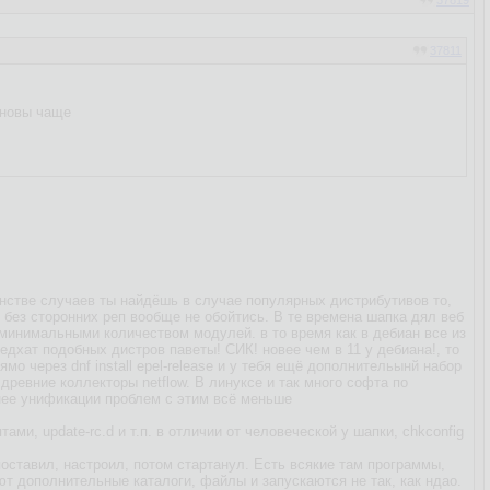
37819
37811
бновы чаще
нстве случаев ты найдёшь в случае популярных дистрибутивов то,
 без сторонних реп вообще не обойтись. В те времена шапка дял веб
 минимальными количеством модулей. в то время как в дебиан все из
едхат подобных дистров паветы! СИК! новее чем в 11 у дебиана!, то
мо через dnf install epel-release и у тебя ещё дополнительынй набор
ревние коллекторы netflow. В линуксе и так много софта по
енее унификации проблем с этим всё меньше
и, update-rc.d и т.п. в отличии от человеческой у шапки, сhkconfig
оставил, настроил, потом стартанул. Есть всякие там программы,
ют дополнительные каталоги, файлы и запускаются не так, как ндао.