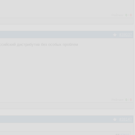
Рейтинг:
0
/
0
#38037
российский дистрибутив без особых проблем
Рейтинг:
0
/
0
#38147