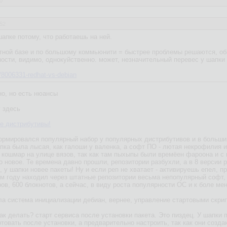
0
:52
апке потому, что работаешь на ней.
етной базе и по большому коммьюнити = быстрее проблемы решаются, о
ности, видимо, однокуйственно. может, незначительный перевес у шапки
m/8006331-redhat-vs-debian
но, но есть нюансы
у здесь
е дистрибутивы!
ормировался популярный набор у популярных дистрибутивов и в больши
апка была лысая, как галоши у валенка, а софт ПО - лютая некрофилия и
о кошмар на улице вязов, так как там пыхыпы были времёен фароона и с
 новое. Те времена давно прошли, репозитории разбухли, а в 8 версии р
, у шапки новее пакеты! Ну и если реп не хватает - активируешь епел, пря
ом году находил через штатные репозитории весьма непопулярный софт, д
ов, 600 блокнотов, а сейчас, в виду роста популярности ОС и к боле м
а система инициализации дебиан, вернее, управление стартовыми скриптам
 делать? старт сервиса после установки пакета. Это пиздец. У шапки п
товать после установки, а предварительно настроить, так как они созда