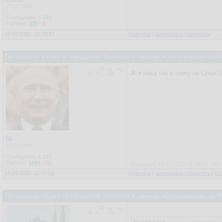
Участник
Сообщения:
1 414
Рейтинг:
339
/
0
16.05.2022, 10:33:57
Ответить
|
Цитировать
|
Написать
Потихоньку ухожу от продуктов Microsoft в личном использовании на
А я пока так и сижу на Linux
пк
Участник
Сообщения:
6 237
Рейтинг:
1894
/
76
Изменено: 16.05.2022, 11:48:54 - пк
16.05.2022, 11:47:03
Ответить
|
Цитировать
|
Написать
|
От
Потихоньку ухожу от продуктов Microsoft в личном использовании на