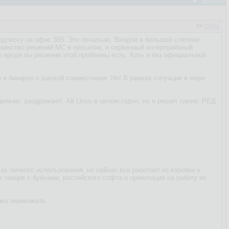
37691
одписку на офис 365. Это печально. Виндой в большей степени
Одминство решений МС в прошлом, я сервачный энтерпрайзный
Но вроде бы решение этой проблемы есть. Хоть и без официальной
я и бинарно с шапкой совместимая. Но! В рамках ситуации в мире
ариваю, раздражают. Alt Linux в целом годно, но я решил такую: РЕД
ах личного использования, но сейчас все работает из коробки и
 танцев с бубнами, российского софта и ориентация на работу из
ома переезжать.