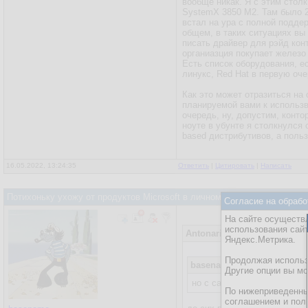
вообще никак. Я с этим стол
SystemX 3850 M2. Там было 25
встал на ура с полной подде
общем, в таких ситуациях вы
писать драйвер для рэйд кон
органиазция покупает железо 
Есть список оборудования, е
линукс, Red Hat в первую оче
Как это может отразиться на
планируемой вами к использв
очередь, ну, допустим, конто
ноуте в убунте я столкнулся 
based дистрибутивов, а польз
16.05.2022, 13:24:35
Ответить
|
Цитировать
|
Написать
Потихоньку ухожу от продуктов Microsoft в личном использовании на
Согласие на обрабо
На сайте осуществл
использования сай
Antonariy
16.05.2022, 07:49:2
Яндекс.Метрика.
Продолжая использо
basename
15.05.2022, 21:05
Другие опции вы м
но с санкциями не могу пр
По нижеприведенны
соглашением и пол