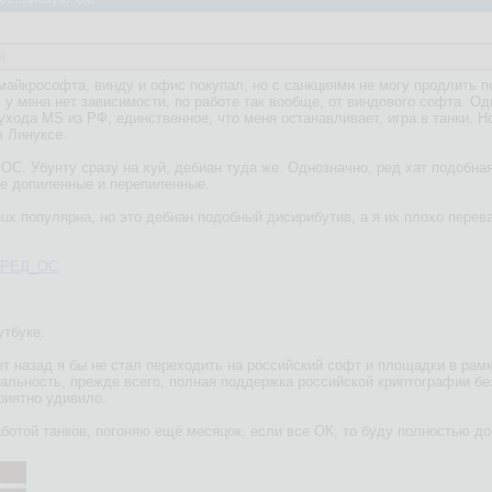
4
майкрософта, винду и офис покупал, но с санкциями не могу продлить п
, у меня нет зависимости, по работе так вообще, от виндового софта. 
 ухода MS из РФ, единственное, что меня останавливает, игра в танки. 
в Линуксе.
ОС. Убунту сразу на хуй, дебиан туда же. Однозначно, ред хат подобна
ие допиленные и перепиленные.
nux популярна, но это дебиан подобный дисирибутив, а я их плохо перев
ki/РЕД_ОС
утбуке.
т назад я бы не стал переходить на российский софт и площадки в рамк
альность, прежде всего, полная поддержка российской криптографии без
риятно удивило.
ботой танков, погоняю ещё месяцок, если все ОК, то буду полностью д