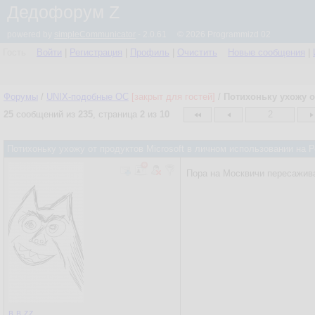
Дедофорум Z
powered by
simpleCommunicator
- 2.0.61 © 2026 Programmizd 02
Гость
Войти
|
Регистрация
|
Профиль
|
Очистить
Новые сообщения
|
Форумы
/
UNIX-подобные OC
[закрыт для гостей]
/
Потихоньку ухожу о
25
сообщений из
235
, страница
2
из
10
2
Потихоньку ухожу от продуктов Microsoft в личном использовании на
Пора на Москвичи пересажива
в.в.zz