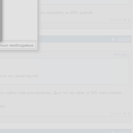
енный офис, каждому по терабайту за 400+ рублей.
Рейтинг:
0
/
0
#38158
37866
есть не самый крутой,
ут найти себе альтернативу. Да и тот же офис от MS тоже сложно
йки.
Рейтинг:
0
/
0
#38161