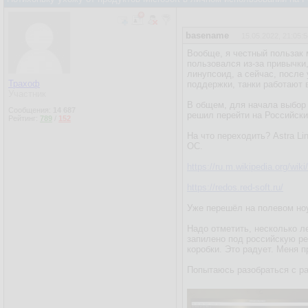
basename
15.05.2022, 21:05:5
Вообще, я честный пользак 
пользовался из-за привычки
линупсоид, а сейчас, после
Трахоф
поддержки, танки работают 
Участник
В общем, для начала выбор 
Сообщения:
14 687
решил перейти на Российск
Рейтинг:
789
/
152
На что переходить? Astra Li
ОС.
https://ru.m.wikipedia.org/wi
https://redos.red-soft.ru/
Уже перешёл на полевом но
Надо отметить, несколько ле
запилено под российскую ре
коробки. Это радует. Меня п
Попытаюсь разобраться с ра