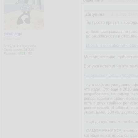
basename
16.05.2022, 00:52:5
ZаЛупина
15.05.2022, 23:57
Ты просто привык к краснош
дебиан выигрывает по пак
basename
по безопасности и стабиль
Участник
https://ru.education-wiki.co
Откуда: Из браузера
Сообщения:
31 228
Рейтинг:
4801
/
92
Мнение, конечно, субъектив
Вот уже истерил на эту тем
Раздражают Debian подобны
- ну с софтом уже давно сф
что надо. Это ещё в 2010 ш
разработчика, например, эт
репозиториев и сравнительно
есть в двух крайних релизах
репозиториев. В общем, в т
умолчанию, 500 калькулятор
- ещё до systemd меня бесил
- САМОЕ ЕБНУТОЕ, зачем так
которые не хотелось бы стар