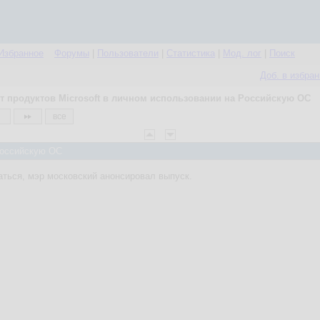
Избранное
Форумы
|
Пользователи
|
Статистика
|
Мод. лог
|
Поиск
Доб. в избра
т продуктов Microsoft в личном использовании на Российскую ОС
все
 Российскую ОС
ться, мэр московский анонсировал выпуск.