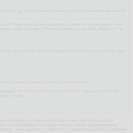
х релиза, ну то есть может обновиться до версии библиотеки или ПО
го 100 зависимостей, не понравился, удалил эту транзакцию и она
епить и другие пакеты. Мне авторемув удалил fdisk, whois, хотя я
о есть, как в шапке структуризовано вписывается в мою логику, как в
ть vim, в шапке штатный редактор vi нормальный
ереходе с 10 на 11 всерсию. Что там кривое - танцы с бубном при
кого в шапке.
жет столкнуться и обычный пользак, если хочет пользоватсья
ов есть спецификация в которой написан список поддерживаемых
 вообще, либо заработать через жопу и никакое комьюнити не поможет