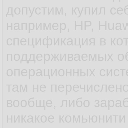
допустим, купил се
унификации пробл
например, HP, Huaw
спецификация в ко
- ещё до systemd 
поддерживаемых о
инициализации деб
операционных систе
управление старто
там не перечислено
rc.d и т.п. в отлич
вообще, либо зараб
шапки, сhkconfig
никакое комьюнити