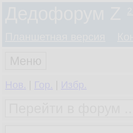
Дедофорум Z
2
Планшетная версия
Ко
Меню
Нов.
|
Гор.
|
Избр.