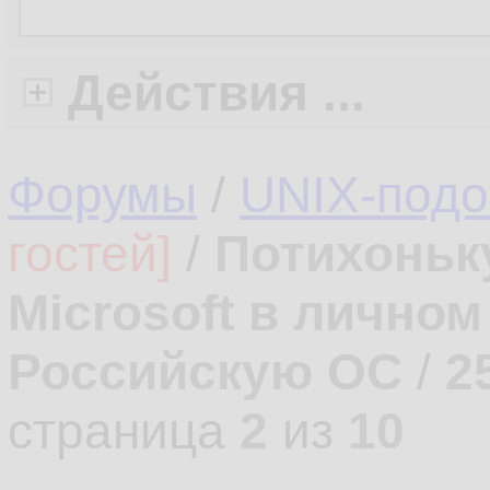
Действия ...
Форумы
/
UNIX-под
гостей]
/
Потихоньк
Microsoft в лично
Российскую ОС
/
2
страница
2
из
10