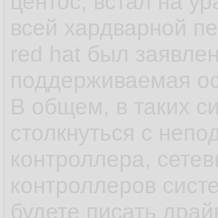
центос, встал на у
как яркий пример 
всей хардварной п
red hat был заявле
- несмотря на зая
поддерживаемая ос,
что-нибудь может 
В общем, в таких с
обновления в рамка
столкнуться с непо
может обновиться 
контроллера, сетев
или ПО выше, у ша
контроллеров сист
минимальна, обнов
будете писать драй