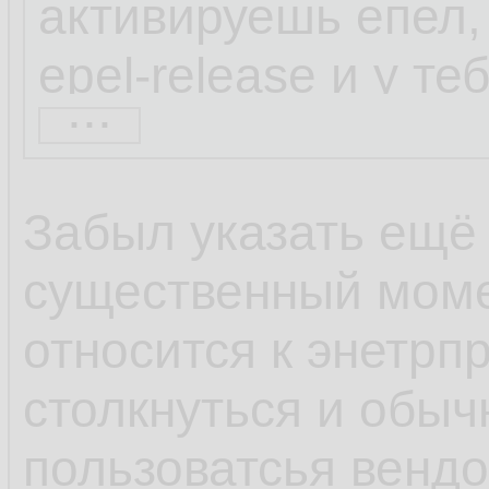
активируешь епел, 
epel-release и у т
...
набор репозиторие
находил через шта
Забыл указать ещё
весьма непопулярн
существенный моме
коллекторы netflow
относится к энетрп
софта по умолчани
столкнуться и обыч
600 блокнотов, а с
пользоватсья венд
популярности ОС и