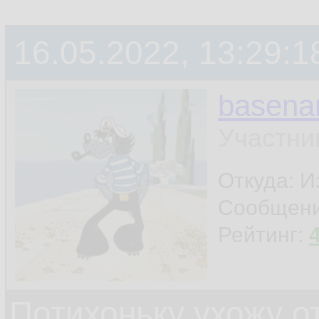
терминала
16.05.2022, 13:29:1
ну и ещё что-нибу
basen
шапку поставил - и
Участни
Откуда: И
Сообщен
Рейтинг:
Потихоньку ухожу от