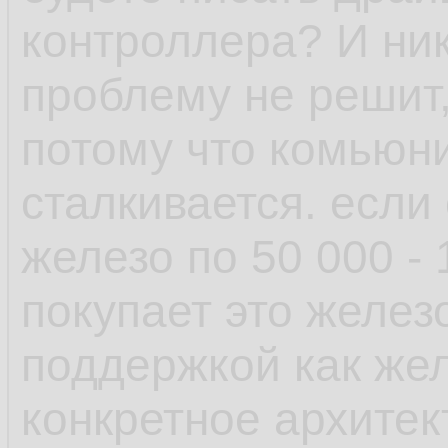
рамках одной верс
контроллера? И ник
проблему не решит,
- пакетный менедж
потому что комьюни
возможность отмен
сталкивается. если
поставил пакет у к
железо по 50 000 -
зависимостей, не 
покупает это желез
транзакцию и она 
поддержкой как желе
выплюнула обратно
конкретное архитек
есть авторемув, к