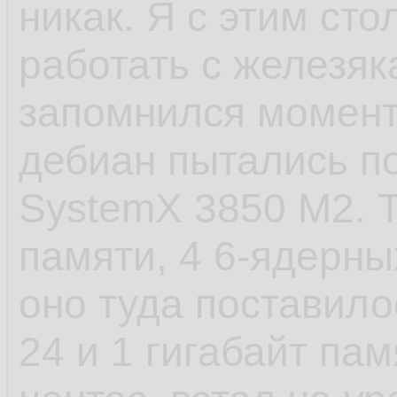
никак. Я с этим сто
- САМОЕ ЕБНУТОЕ,
работать с железяк
старт сервиса посл
запомнился момент 
пиздец. У шапки п
дебиан пытались по
стартанул. Есть в
SystemX 3850 M2. Т
которые не хотело
памяти, 4 6-ядерных
установки, а предв
оно туда поставило
как они создают д
24 и 1 гигабайт пам
файлы и запускаютс