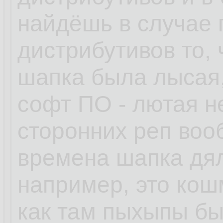
найдёшь в случае
дистрибутивов то, 
шапка была лысая,
софт ПО - лютая н
сторонних реп воо
времена шапка дял
например, это кошм
как там пыхыпы бы