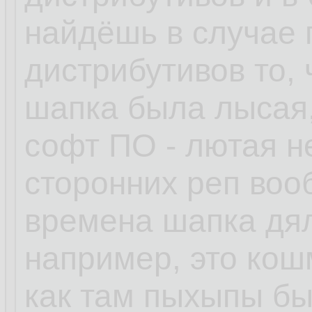
найдёшь в случае
дистрибутивов то, 
шапка была лысая,
софт ПО - лютая н
сторонних реп воо
времена шапка дял
например, это кошм
как там пыхыпы бы