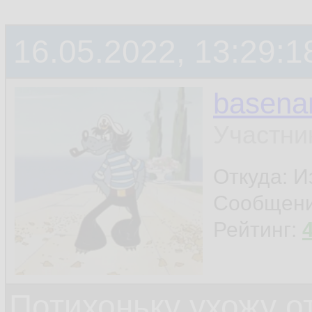
терминала
16.05.2022, 13:29:1
ну и ещё что-нибу
basen
шапку поставил - и
Участни
Откуда: И
Сообщен
Рейтинг:
Потихоньку ухожу от