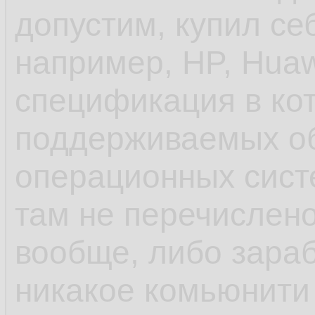
допустим, купил се
унификации пробл
например, HP, Huaw
спецификация в ко
- ещё до systemd 
поддерживаемых о
инициализации деб
операционных систе
управление старто
там не перечислено
rc.d и т.п. в отлич
вообще, либо зараб
шапки, сhkconfig
никакое комьюнити