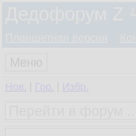
Дедофорум Z
2
Планшетная версия
Ко
Меню
Нов.
|
Гор.
|
Избр.