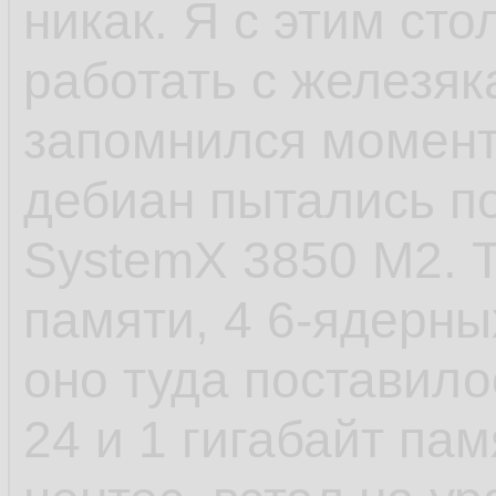
никак. Я с этим сто
- САМОЕ ЕБНУТОЕ,
работать с железяк
старт сервиса посл
запомнился момент 
пиздец. У шапки п
дебиан пытались по
стартанул. Есть в
SystemX 3850 M2. Т
которые не хотело
памяти, 4 6-ядерных
установки, а предв
оно туда поставило
как они создают д
24 и 1 гигабайт пам
файлы и запускаютс