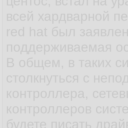
центос, встал на у
как яркий пример 
всей хардварной п
red hat был заявле
- несмотря на зая
поддерживаемая ос,
что-нибудь может 
В общем, в таких с
обновления в рамка
столкнуться с непо
может обновиться 
контроллера, сетев
или ПО выше, у ша
контроллеров сист
минимальна, обнов
будете писать драй