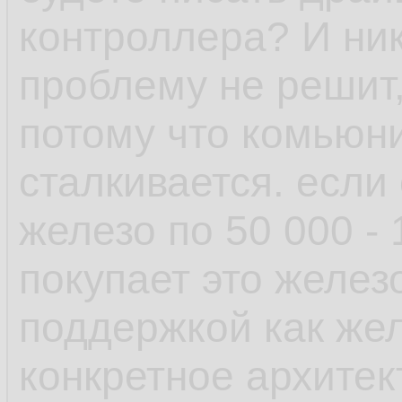
рамках одной верс
контроллера? И ник
проблему не решит,
- пакетный менедж
потому что комьюни
возможность отмен
сталкивается. если
поставил пакет у к
железо по 50 000 -
зависимостей, не 
покупает это желез
транзакцию и она 
поддержкой как желе
выплюнула обратно
конкретное архитек
есть авторемув, к