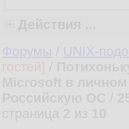
Действия ...
Форумы
/
UNIX-под
гостей]
/
Потихоньк
Microsoft в лично
Российскую ОС
/
2
страница
2
из
10