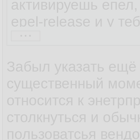
активируешь епел, 
epel-release и у т
...
набор репозиторие
находил через шта
Забыл указать ещё
весьма непопулярн
существенный моме
коллекторы netflow
относится к энетрп
софта по умолчани
столкнуться и обыч
600 блокнотов, а с
пользоватсья венд
популярности ОС и