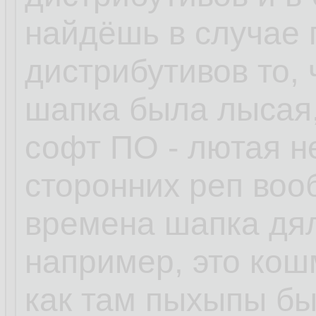
найдёшь в случае
дистрибутивов то, 
шапка была лысая,
софт ПО - лютая н
сторонних реп воо
времена шапка дял
например, это кошм
как там пыхыпы бы