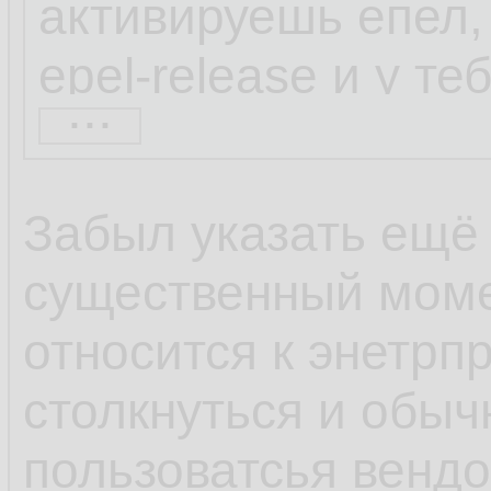
активируешь епел, 
epel-release и у т
...
набор репозиторие
находил через шта
Забыл указать ещё
весьма непопулярн
существенный моме
коллекторы netflow
относится к энетрп
софта по умолчани
столкнуться и обыч
600 блокнотов, а с
пользоватсья венд
популярности ОС и