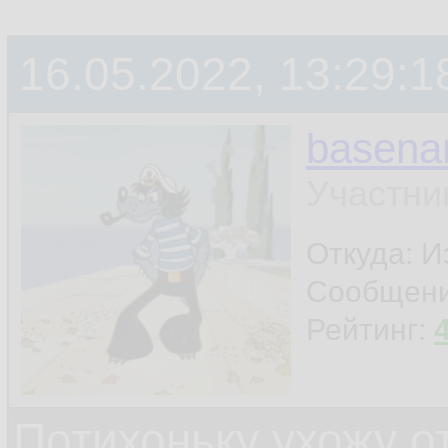
терминала
16.05.2022, 13:29:1
ну и ещё что-нибу
basen
шапку поставил - и
Участни
Откуда: И
Сообщен
Рейтинг:
Потихоньку ухожу от