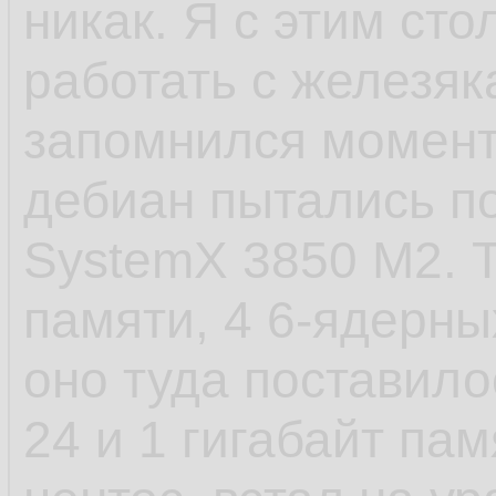
никак. Я с этим сто
- САМОЕ ЕБНУТОЕ,
работать с железяк
старт сервиса посл
запомнился момент 
пиздец. У шапки п
дебиан пытались по
стартанул. Есть в
SystemX 3850 M2. Т
которые не хотело
памяти, 4 6-ядерных
установки, а предв
оно туда поставило
как они создают д
24 и 1 гигабайт пам
файлы и запускаютс