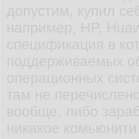
допустим, купил се
унификации пробл
например, HP, Huaw
спецификация в ко
- ещё до systemd 
поддерживаемых о
инициализации деб
операционных систе
управление старто
там не перечислено
rc.d и т.п. в отлич
вообще, либо зараб
шапки, сhkconfig
никакое комьюнити