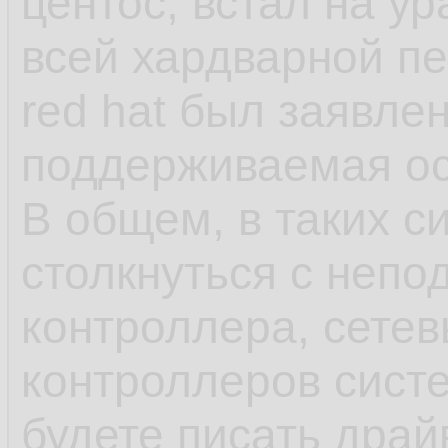
центос, встал на у
как яркий пример 
всей хардварной п
red hat был заявле
- несмотря на зая
поддерживаемая ос,
что-нибудь может 
В общем, в таких с
обновления в рамка
столкнуться с непо
может обновиться 
контроллера, сетев
или ПО выше, у ша
контроллеров сист
минимальна, обнов
будете писать драй