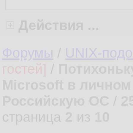
Действия ...
Форумы
/
UNIX-под
гостей]
/
Потихоньк
Microsoft в лично
Российскую ОС
/
2
страница
2
из
10