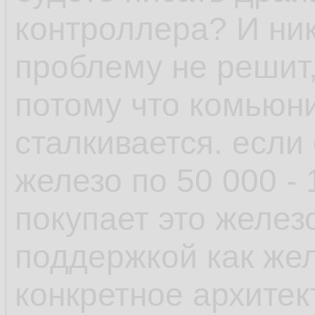
рамках одной верс
контроллера? И ник
проблему не решит,
- пакетный менедж
потому что комьюни
возможность отмен
сталкивается. если
поставил пакет у к
железо по 50 000 -
зависимостей, не 
покупает это желез
транзакцию и она 
поддержкой как желе
выплюнула обратно
конкретное архитек
есть авторемув, к