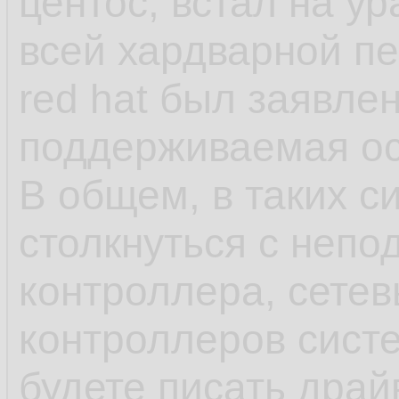
центос, встал на у
как яркий пример 
всей хардварной п
red hat был заявле
- несмотря на зая
поддерживаемая ос,
что-нибудь может 
В общем, в таких с
обновления в рамка
столкнуться с непо
может обновиться 
контроллера, сетев
или ПО выше, у ша
контроллеров сист
минимальна, обнов
будете писать драй