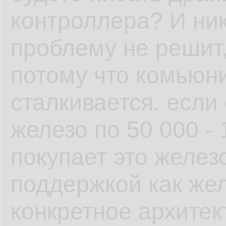
рамках одной верс
контроллера? И ник
проблему не решит,
- пакетный менедж
потому что комьюни
возможность отмен
сталкивается. если
поставил пакет у к
железо по 50 000 -
зависимостей, не 
покупает это желез
транзакцию и она 
поддержкой как желе
выплюнула обратно
конкретное архитек
есть авторемув, к