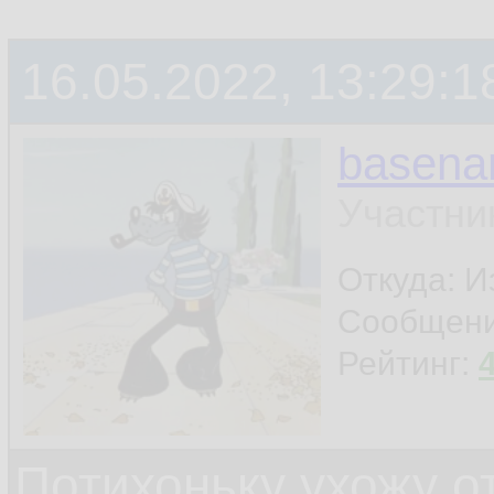
терминала
16.05.2022, 13:29:1
ну и ещё что-нибу
basen
шапку поставил - и
Участни
Откуда: И
Сообщен
Рейтинг:
Потихоньку ухожу от