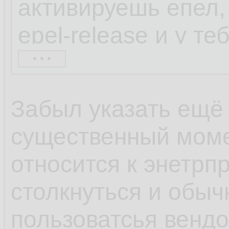
активируешь епел, 
epel-release и у т
...
набор репозиторие
находил через шта
Забыл указать ещё
весьма непопулярн
существенный моме
коллекторы netflow
относится к энетрп
софта по умолчани
столкнуться и обыч
600 блокнотов, а с
пользоватсья венд
популярности ОС и