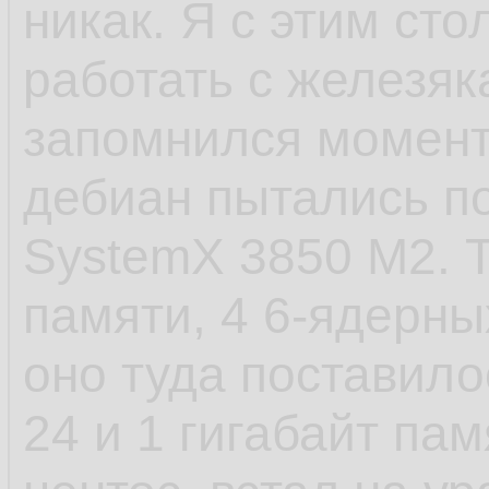
никак. Я с этим сто
- САМОЕ ЕБНУТОЕ,
работать с железяк
старт сервиса посл
запомнился момент 
пиздец. У шапки п
дебиан пытались по
стартанул. Есть в
SystemX 3850 M2. Т
которые не хотело
памяти, 4 6-ядерных
установки, а предв
оно туда поставило
как они создают д
24 и 1 гигабайт пам
файлы и запускаютс