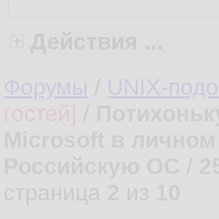
Действия ...
Форумы
/
UNIX-под
гостей]
/
Потихоньк
Microsoft в лично
Российскую ОС
/
2
страница
2
из
10