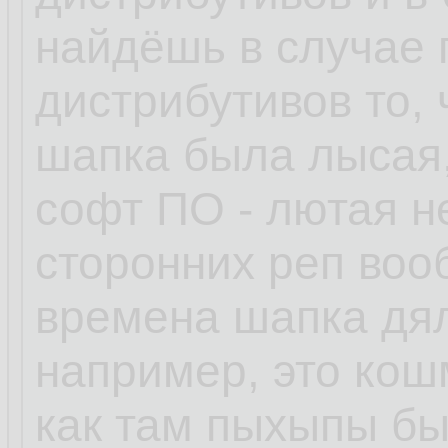
найдёшь в случае
дистрибутивов то, 
шапка была лысая,
софт ПО - лютая н
сторонних реп воо
времена шапка дял
например, это кошм
как там пыхыпы бы