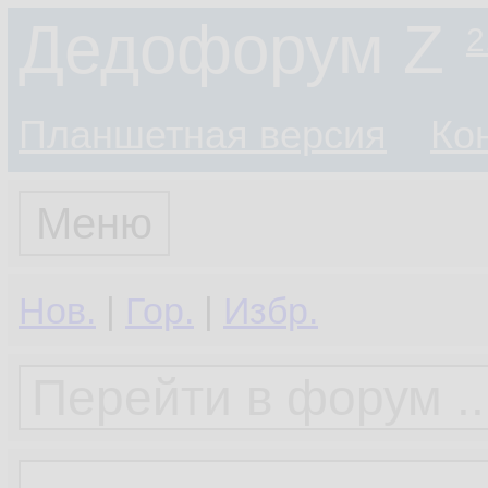
Дедофорум Z
2
Планшетная версия
Ко
Меню
Нов.
|
Гор.
|
Избр.