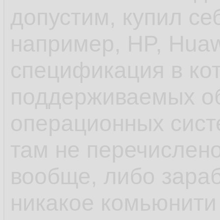
допустим, купил се
унификации пробл
например, HP, Huaw
спецификация в ко
- ещё до systemd 
поддерживаемых о
инициализации деб
операционных систе
управление старто
там не перечислено
rc.d и т.п. в отлич
вообще, либо зараб
шапки, сhkconfig
никакое комьюнити