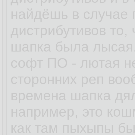
найдёшь в случае
дистрибутивов то, 
шапка была лысая,
софт ПО - лютая н
сторонних реп воо
времена шапка дял
например, это кошм
как там пыхыпы бы