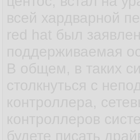
центос, встал на у
как яркий пример 
всей хардварной п
red hat был заявле
- несмотря на зая
поддерживаемая ос,
что-нибудь может 
В общем, в таких с
обновления в рамка
столкнуться с непо
может обновиться 
контроллера, сетев
или ПО выше, у ша
контроллеров сист
минимальна, обнов
будете писать драй