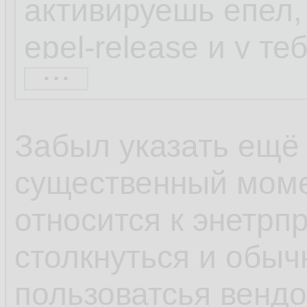
активируешь епел, 
epel-release и у т
...
набор репозиторие
находил через шта
Забыл указать ещё
весьма непопулярн
существенный моме
коллекторы netflow
относится к энетрп
софта по умолчани
столкнуться и обыч
600 блокнотов, а с
пользоватсья венд
популярности ОС и