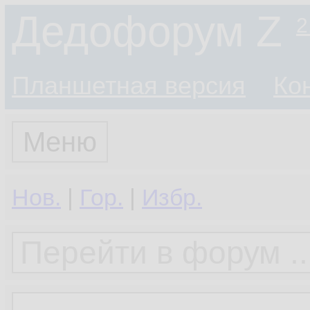
Дедофорум Z
2
Планшетная версия
Ко
Меню
Нов.
|
Гор.
|
Избр.