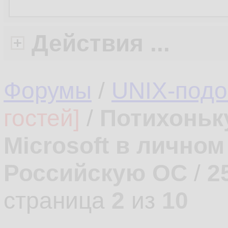
Действия ...
Форумы
/
UNIX-под
гостей]
/
Потихоньк
Microsoft в лично
Российскую ОС
/
2
страница
2
из
10