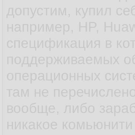
допустим, купил се
унификации пробл
например, HP, Huaw
спецификация в ко
- ещё до systemd 
поддерживаемых о
инициализации деб
операционных систе
управление старто
там не перечислено
rc.d и т.п. в отлич
вообще, либо зараб
шапки, сhkconfig
никакое комьюнити