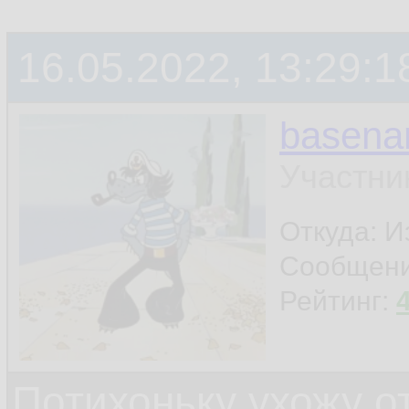
терминала
16.05.2022, 13:29:1
ну и ещё что-нибу
basen
шапку поставил - и
Участни
Откуда: И
Сообщен
Рейтинг:
Потихоньку ухожу от