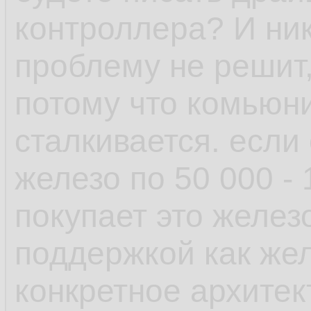
рамках одной верс
контроллера? И ник
проблему не решит,
- пакетный менедж
потому что комьюни
возможность отмен
сталкивается. если
поставил пакет у к
железо по 50 000 -
зависимостей, не 
покупает это желез
транзакцию и она 
поддержкой как желе
выплюнула обратно
конкретное архитек
есть авторемув, к