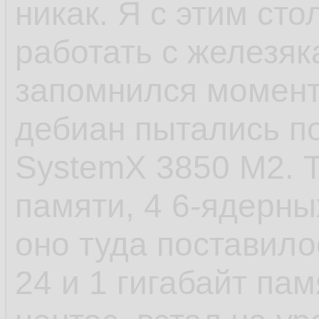
никак. Я с этим сто
- САМОЕ ЕБНУТОЕ,
работать с железяк
старт сервиса посл
запомнился момент 
пиздец. У шапки п
дебиан пытались по
стартанул. Есть в
SystemX 3850 M2. Т
которые не хотело
памяти, 4 6-ядерных
установки, а предв
оно туда поставило
как они создают д
24 и 1 гигабайт пам
файлы и запускаютс