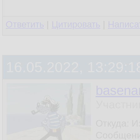
- не нравится гром
Ответить
|
Цитировать
|
Написа
- не нравится стр
терминала
16.05.2022, 13:29:1
ну и ещё что-нибу
basen
шапку поставил - и
Участни
Откуда: И
Сообщен