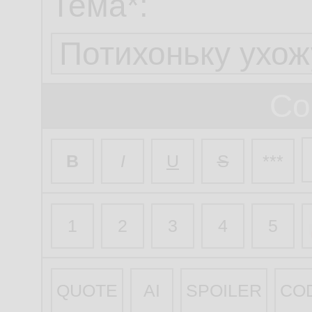
Тема*:
Со
B
I
U
S
***
1
2
3
4
5
QUOTE
AI
SPOILER
CO