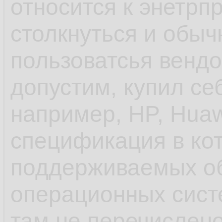
относится к энетрп
софта по умолчани
столкнуться и обыч
600 блокнотов, а с
пользоватсья венд
популярности ОС и
допустим, купил се
унификации пробл
например, HP, Huaw
спецификация в ко
- ещё до systemd 
поддерживаемых о
инициализации деб
операционных систе
управление старто
там не перечислено