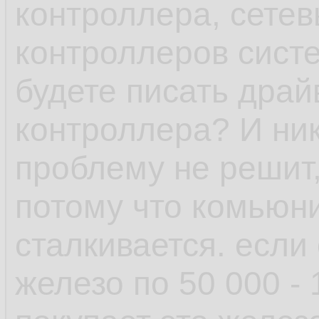
контроллера, сетев
или ПО выше, у ша
контроллеров сист
минимальна, обнов
будете писать драй
рамках одной верс
контроллера? И ник
проблему не решит,
- пакетный менедж
потому что комьюни
возможность отмен
сталкивается. если
поставил пакет у к
железо по 50 000 -
зависимостей, не 