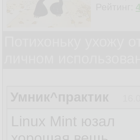
Рейтинг:
Потихоньку ухожу от
личном использова
Умник^практик
16.
Linux Mint юзал
хорошая вещь