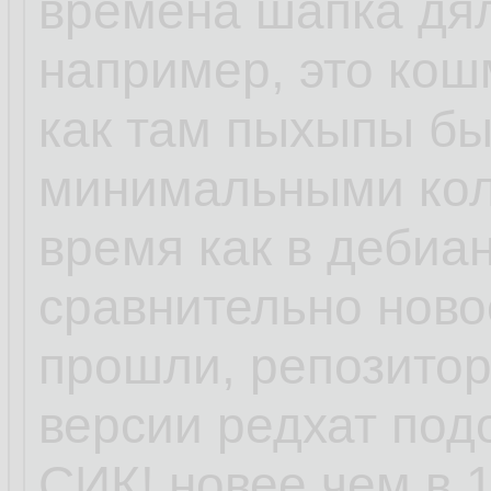
времена шапка дял
например, это кошм
как там пыхыпы бы
минимальными кол
время как в дебиан
сравнительно ново
прошли, репозитори
версии редхат под
СИК! новее чем в 1