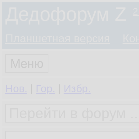
Дедофорум Z
2
Планшетная версия
Ко
Меню
Нов.
|
Гор.
|
Избр.