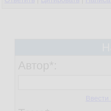
Н
Автор*:
Ввести 