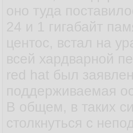
установки, а предв
оно туда поставило
как они создают д
24 и 1 гигабайт пам
файлы и запускаютс
центос, встал на у
как яркий пример 
всей хардварной п
red hat был заявле
- несмотря на зая
поддерживаемая ос,
что-нибудь может 
В общем, в таких с
обновления в рамка
столкнуться с непо
может обновиться 