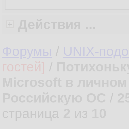
Действия ...
Форумы
/
UNIX-под
гостей]
/
Потихоньк
Microsoft в лично
Российскую ОС
/
2
страница
2
из
10