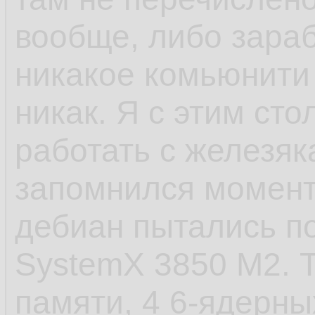
rc.d и т.п. в отлич
вообще, либо зараб
шапки, сhkconfig
никакое комьюнити
никак. Я с этим сто
- САМОЕ ЕБНУТОЕ,
работать с железяк
старт сервиса посл
запомнился момент 
пиздец. У шапки п
дебиан пытались по
стартанул. Есть в
SystemX 3850 M2. Т
которые не хотело
памяти, 4 6-ядерных