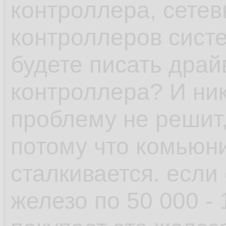
контроллера, сетев
или ПО выше, у ша
контроллеров сист
минимальна, обнов
будете писать драй
рамках одной верс
контроллера? И ник
проблему не решит,
- пакетный менедж
потому что комьюни
возможность отмен
сталкивается. если
поставил пакет у к
железо по 50 000 -
зависимостей, не 