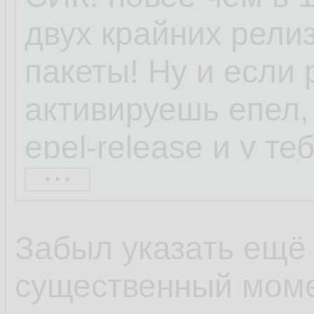
двух крайних релиз
пакеты! Ну и если 
активируешь епел, 
epel-release и у т
...
набор репозиторие
находил через шта
Забыл указать ещё
весьма непопулярн
существенный моме
коллекторы netflow