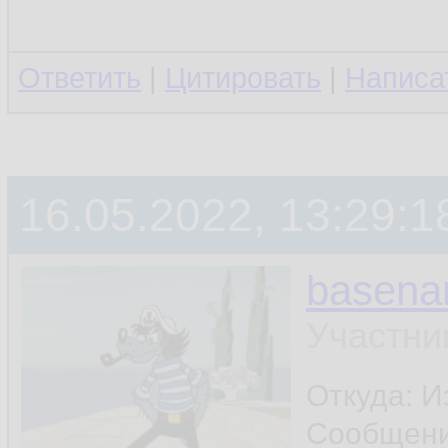
- не нравится гром
Ответить
|
Цитировать
|
Написа
- не нравится стр
терминала
16.05.2022, 13:29:1
ну и ещё что-нибу
basen
шапку поставил - и
Участни
Откуда: И
Сообщен