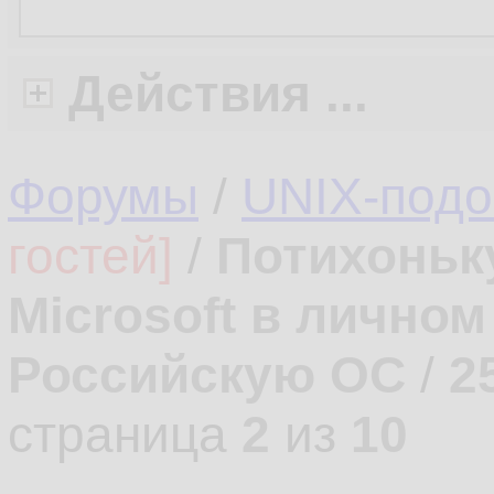
Действия ...
Форумы
/
UNIX-под
гостей]
/
Потихоньк
Microsoft в лично
Российскую ОС
/
2
страница
2
из
10