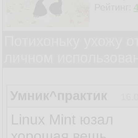
Рейтинг:
Потихоньку ухожу от
личном использова
Умник^практик
16.
Linux Mint юзал
хорошая вещь