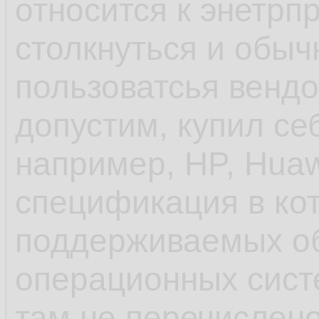
относится к энетрп
софта по умолчани
столкнуться и обыч
600 блокнотов, а с
пользоватсья венд
популярности ОС и
допустим, купил се
унификации пробл
например, HP, Huaw
спецификация в ко
- ещё до systemd 
поддерживаемых о
инициализации деб
операционных систе
управление старто
там не перечислено