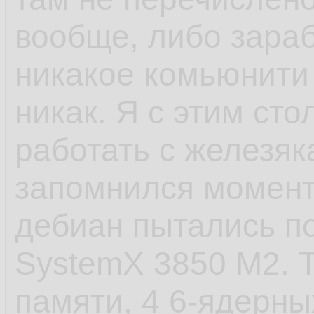
rc.d и т.п. в отлич
вообще, либо зараб
шапки, сhkconfig
никакое комьюнити
никак. Я с этим сто
- САМОЕ ЕБНУТОЕ,
работать с железяк
старт сервиса посл
запомнился момент 
пиздец. У шапки п
дебиан пытались по
стартанул. Есть в
SystemX 3850 M2. Т
которые не хотело
памяти, 4 6-ядерных