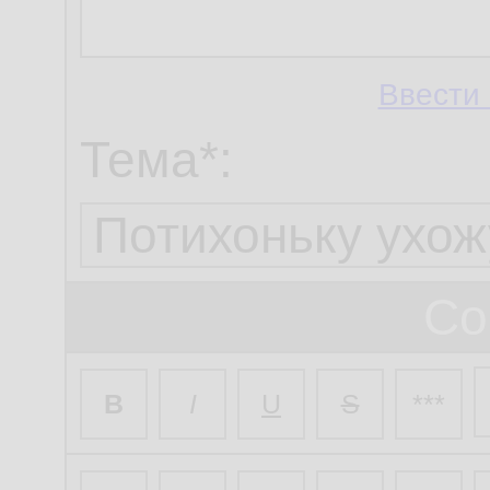
Ввести 
Тема*:
Со
B
I
U
S
***