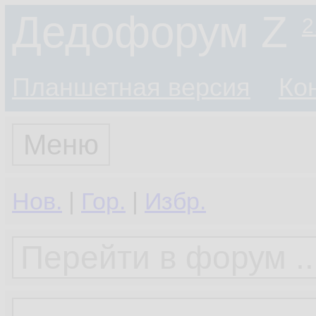
Дедофорум Z
2
Планшетная версия
Ко
Меню
Нов.
|
Гор.
|
Избр.