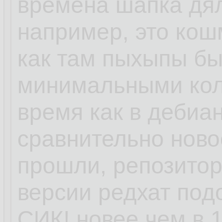
времена шапка дял
например, это кошм
как там пыхыпы бы
минимальными кол
время как в дебиан
сравнительно ново
прошли, репозитори
версии редхат под
СИК! новее чем в 1