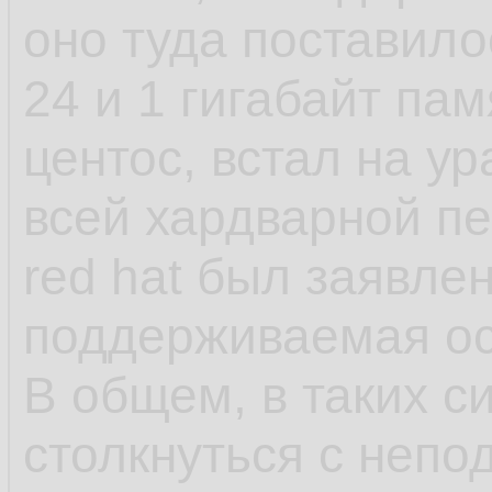
установки, а предв
оно туда поставило
как они создают д
24 и 1 гигабайт пам
файлы и запускаютс
центос, встал на у
как яркий пример 
всей хардварной п
red hat был заявле
- несмотря на зая
поддерживаемая ос,
что-нибудь может 
В общем, в таких с
обновления в рамка
столкнуться с непо
может обновиться 