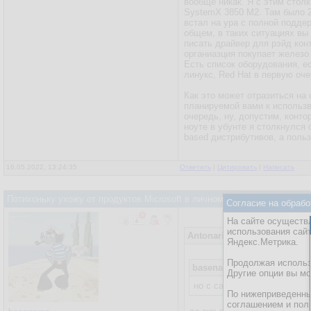
вообще никак. Я с этим стол
SystemX 3850 M2. Там было 25
встал на ура с полной подде
общем, в таких ситуациях вы
писать драйвер для рэйд кон
органиазция покупает железо 
Есть список оборудования, е
линукс, Red Hat в первую оче
Как это может отразиться на
планируемой вами к использв
очередь, ну, допустим, конто
ноуте в убунте я столкнулся 
based дистрибутивов, а польз
16.05.2022, 13:24:35
Ответить
|
Цитировать
|
Написать
Потихоньку ухожу от продуктов Microsoft в личном использовании на
Согласие на обрабо
На сайте осуществл
использования сай
Antonariy
16.05.2022, 07:49:2
Яндекс.Метрика.
Продолжая использо
basename
15.05.2022, 21:05
Другие опции вы м
но с санкциями не могу пр
По нижеприведенны
соглашением и пол