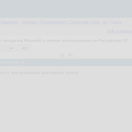
Избранное
Форумы
|
Пользователи
|
Статистика
|
Мод. лог
|
Поиск
Доб. в избра
т продуктов Microsoft в личном использовании на Российскую ОС
все
 Российскую ОС
ться, мэр московский анонсировал выпуск.