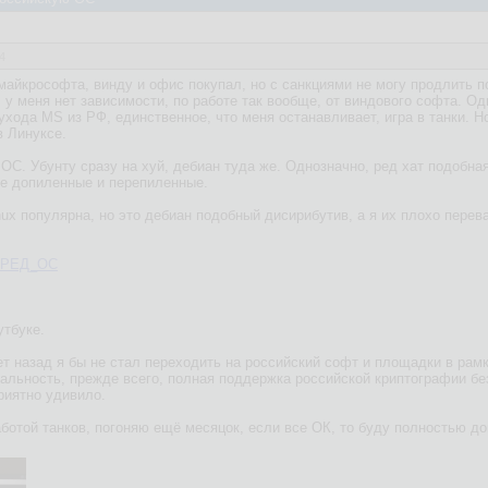
4
майкрософта, винду и офис покупал, но с санкциями не могу продлить п
, у меня нет зависимости, по работе так вообще, от виндового софта. 
 ухода MS из РФ, единственное, что меня останавливает, игра в танки. 
в Линуксе.
ОС. Убунту сразу на хуй, дебиан туда же. Однозначно, ред хат подобна
ие допиленные и перепиленные.
nux популярна, но это дебиан подобный дисирибутив, а я их плохо перев
ki/РЕД_ОС
утбуке.
т назад я бы не стал переходить на российский софт и площадки в рамк
альность, прежде всего, полная поддержка российской криптографии без
риятно удивило.
ботой танков, погоняю ещё месяцок, если все ОК, то буду полностью д