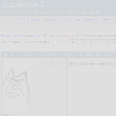
Дедофорум Z
powered by
simpleCommunicator
- 2.0.61 © 2026 Programmizd 02
Гость
Войти
|
Регистрация
|
Профиль
|
Очистить
Новые сообщения
|
Форумы
/
UNIX-подобные OC
[закрыт для гостей]
/
Потихоньку ухожу о
25
сообщений из
235
, страница
2
из
10
2
Потихоньку ухожу от продуктов Microsoft в личном использовании на
Пора на Москвичи пересажива
в.в.zz