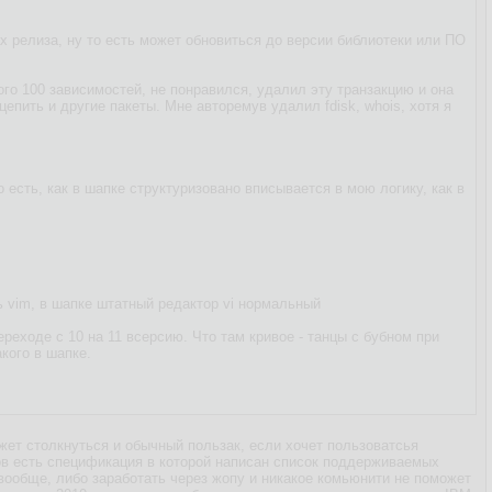
х релиза, ну то есть может обновиться до версии библиотеки или ПО
го 100 зависимостей, не понравился, удалил эту транзакцию и она
епить и другие пакеты. Мне авторемув удалил fdisk, whois, хотя я
о есть, как в шапке структуризовано вписывается в мою логику, как в
ть vim, в шапке штатный редактор vi нормальный
ереходе с 10 на 11 всерсию. Что там кривое - танцы с бубном при
кого в шапке.
жет столкнуться и обычный пользак, если хочет пользоватсья
ов есть спецификация в которой написан список поддерживаемых
 вообще, либо заработать через жопу и никакое комьюнити не поможет