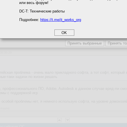
или весь форум!
соглашение
циальности
DC-T: Технические работы
ежде всего облачное хранилище. Так то выгодно, пять пользаков, полноц
Подробнее:
https://t.me/it_works_org
okie
а статистики
етинга и рекламы
 Российскую ОС
 08:36:29
ейская проблема - очень мало прикладного софта, а тот софт, который 
ные-таки задачи по жизни решать
, профессионального ПО, Adobe, Autodesk в данном случае вряд-ли смог
лемы с поддержкой игр
 особой проблемы нет, я немного использую софта, на уровне домохозя
asename
 Российскую ОС