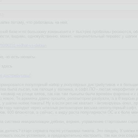
0
:52
апке потому, что работаешь на ней.
етной базе и по большому коммьюнити = быстрее проблемы решаются, о
ности, видимо, однокуйственно. может, незначительный перевес у шапки
m/8006331-redhat-vs-debian
но, но есть нюансы
у здесь
е дистрибутивы!
ормировался популярный набор у популярных дистрибутивов и в больши
апка была лысая, как галоши у валенка, а софт ПО - лютая некрофилия и
о кошмар на улице вязов, так как там пыхыпы были времёен фароона и с
 новое. Те времена давно прошли, репозитории разбухли, а в 8 версии р
, у шапки новее пакеты! Ну и если реп не хватает - активируешь епел, пря
ом году находил через штатные репозитории весьма непопулярный софт, д
ов, 600 блокнотов, а сейчас, в виду роста популярности ОС и к боле м
а система инициализации дебиан, вернее, управление стартовыми скриптам
 делать? старт сервиса после установки пакета. Это пиздец. У шапки п
товать после установки, а предварительно настроить, так как они созда