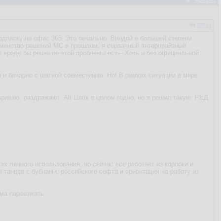
37691
одписку на офис 365. Это печально. Виндой в большей степени
Одминство решений МС в прошлом, я сервачный энтерпрайзный
Но вроде бы решение этой проблемы есть. Хоть и без официальной
я и бинарно с шапкой совместимая. Но! В рамках ситуации в мире
ариваю, раздражают. Alt Linux в целом годно, но я решил такую: РЕД
ах личного использования, но сейчас все работает из коробки и
 танцев с бубнами, российского софта и ориентация на работу из
ома переезжать.