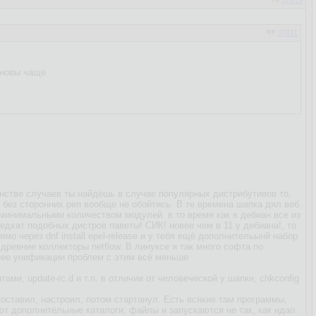
37819
37811
бновы чаще
нстве случаев ты найдёшь в случае популярных дистрибутивов то,
 без сторонних реп вообще не обойтись. В те времена шапка дял веб
 минимальными количеством модулей. в то время как в дебиан все из
едхат подобных дистров паветы! СИК! новее чем в 11 у дебиана!, то
мо через dnf install epel-release и у тебя ещё дополнительынй набор
ревние коллекторы netflow. В линуксе и так много софта по
енее унификации проблем с этим всё меньше
и, update-rc.d и т.п. в отличии от человеческой у шапки, сhkconfig
оставил, настроил, потом стартанул. Есть всякие там программы,
ют дополнительные каталоги, файлы и запускаются не так, как ндао.