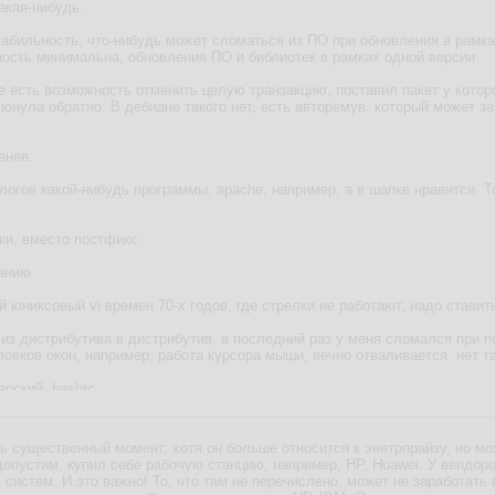
акая-нибудь.
табильность, что-нибудь может сломаться из ПО при обновления в рамка
ность минимальна, обновления ПО и библиотек в рамках одной версии
е есть возможность отменить целую транзакцию, поставил пакет у которо
нула обратно. В дебиане такого нет, есть авторемув, который может зац
енее:
алогов какой-нибудь программы, apache, например, а в шапке нравится. Т
бки, вместо постфикс
чанию
ый юниксовый vi времен 70-х годов, где стрелки не работают, надо стави
, из дистрибутива в дистрибутив, в последний раз у меня сломался при п
овков окон, например, работа курсора мыши, вечно отваливается. нет та
ерский .bashrc
ашения терминала
ь существенный момент, хотя он больше относится к энетрпрайзу, но мо
чи подобное. А шапку поставил - и вот прямо как оно твоё.
опустим, купил себе рабочую станцию, например, HP, Huawei. У вендор
систем. И это важно! То, что там не перечислено, может не заработать