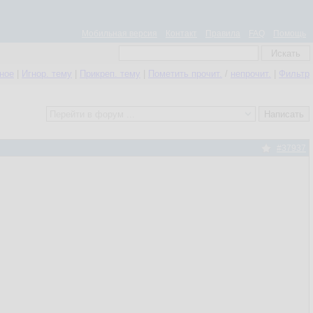
Мобильная версия
Контакт
Правила
FAQ
Помощь
нное
|
Игнор. тему
|
Прикреп. тему
|
Пометить прочит.
/
непрочит.
|
Фильтр
#37937