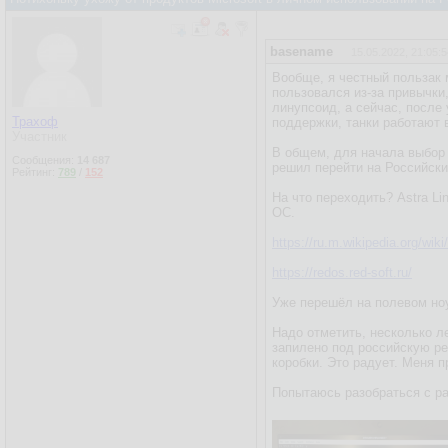
basename
15.05.2022, 21:05:5
Вообще, я честный пользак 
пользовался из-за привычки
линупсоид, а сейчас, после
Трахоф
поддержки, танки работают 
Участник
В общем, для начала выбор 
Сообщения:
14 687
решил перейти на Российск
Рейтинг:
789
/
152
На что переходить? Astra Li
ОС.
https://ru.m.wikipedia.org/wi
https://redos.red-soft.ru/
Уже перешёл на полевом но
Надо отметить, несколько ле
запилено под российскую ре
коробки. Это радует. Меня п
Попытаюсь разобраться с ра