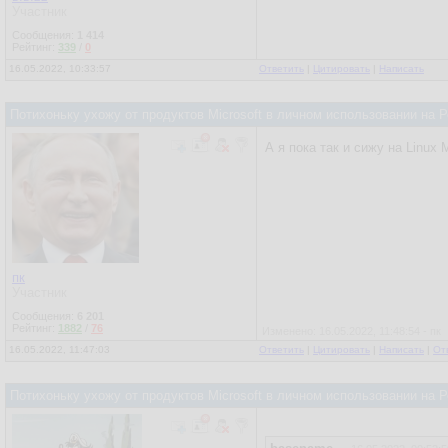
Участник
Сообщения:
1 414
Рейтинг:
339
/
0
16.05.2022, 10:33:57
Ответить
|
Цитировать
|
Написать
Потихоньку ухожу от продуктов Microsoft в личном использовании на
А я пока так и сижу на Linux
пк
Участник
Сообщения:
6 201
Рейтинг:
1882
/
76
Изменено: 16.05.2022, 11:48:54 - пк
16.05.2022, 11:47:03
Ответить
|
Цитировать
|
Написать
|
От
Потихоньку ухожу от продуктов Microsoft в личном использовании на