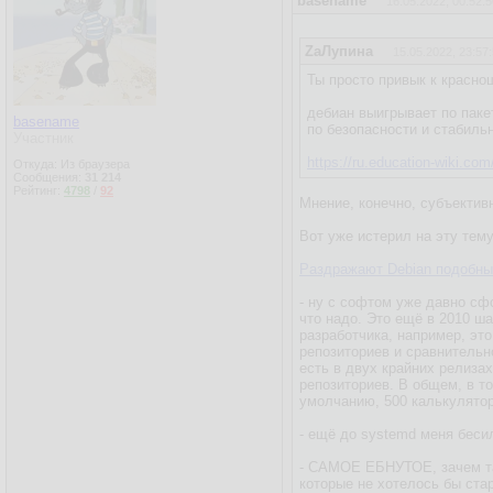
basename
16.05.2022, 00:52:5
ZаЛупина
15.05.2022, 23:57
Ты просто привык к краснош
дебиан выигрывает по пак
basename
по безопасности и стабиль
Участник
https://ru.education-wiki.co
Откуда: Из браузера
Сообщения:
31 214
Рейтинг:
4798
/
92
Мнение, конечно, субъектив
Вот уже истерил на эту тем
Раздражают Debian подобны
- ну с софтом уже давно сф
что надо. Это ещё в 2010 ш
разработчика, например, эт
репозиториев и сравнительно
есть в двух крайних релизах
репозиториев. В общем, в т
умолчанию, 500 калькулятор
- ещё до systemd меня бесил
- САМОЕ ЕБНУТОЕ, зачем так
которые не хотелось бы стар