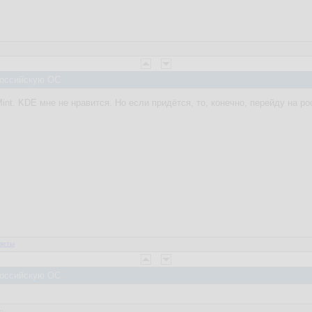
 Российскую ОС
 Mint. KDE мне не нравится. Но если придётся, то, конечно, перейду на 
веты
 Российскую ОС