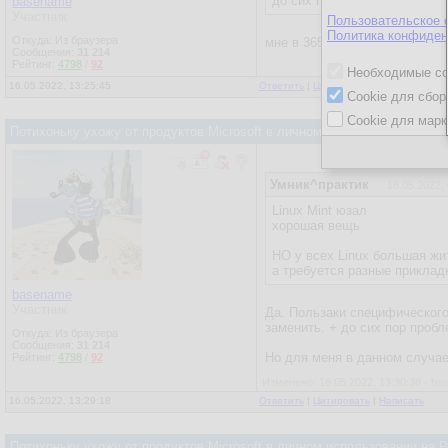
до сих пор юзаю 2007.
basename
Участник
Пользовательское 
Политика конфиден
Откуда: Из браузера
мне в 365 было интересно пр
Сообщения:
31 214
Рейтинг:
4798
/
92
Необходимые co
16.05.2022, 13:25:45
Ответить
|
Цитировать
|
Написать
Cookie для сбор
Cookie для марк
Потихоньку ухожу от продуктов Microsoft в личном использовании на
Умник^практик
16.05.2022,
Linux Mint юзал
хорошая вещь
НО у всех Linux большая жит
а требуется разные приклад
basename
Участник
Да. Пользаки специфического
заменить. + до сих пор проб
Откуда: Из браузера
Сообщения:
31 214
Но для меня в данном случае
Рейтинг:
4798
/
92
Изменено: 16.05.2022, 13:30:38 - b
16.05.2022, 13:29:18
Ответить
|
Цитировать
|
Написать
Потихоньку ухожу от продуктов Microsoft в личном использовании на