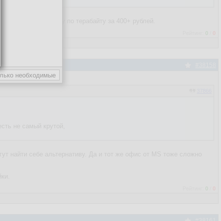
енный офис, каждому по терабайту за 400+ рублей.
Рейтинг:
0
/
0
#38158
37866
есть не самый крутой,
ут найти себе альтернативу. Да и тот же офис от MS тоже сложно
йки.
Рейтинг:
0
/
0
#38161