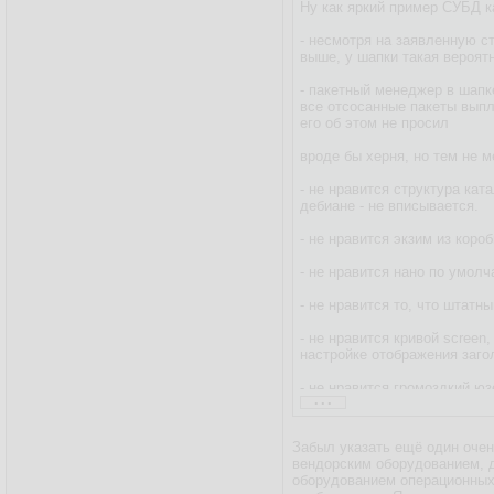
Ну как яркий пример СУБД к
- несмотря на заявленную с
выше, у шапки такая вероят
- пакетный менеджер в шапк
все отсосанные пакеты выплю
его об этом не просил
вроде бы херня, но тем не м
- не нравится структура кат
дебиане - не вписывается.
- не нравится экзим из коро
- не нравится нано по умол
- не нравится то, что штатн
- не нравится кривой screen
настройке отображения загол
- не нравится громоздкий юз
...
- не нравится строка пригл
Забыл указать ещё один очен
ну и ещё что-нибудь по мело
вендорским оборудованием, д
оборудованием операционных 