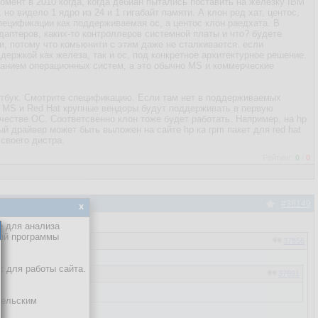
омент в 2010 когда, когда дебиан пытались поставить на железку IBM
но видело 1 ядро из 24 и 1 гигабайт памяти. А клон ред хат, центос,
пецификации как поддерживаемая ос, а центос клон раедхата. В
даптеров, каких-то контроллеров системной платы и что? будете
и, потому что комьюнити с этим даже не сталкивается. если
ддержкой как железа, так и ос, под конкретное архитектурное решение.
ванием операционных систем, а это обычно MS и коммерческие
утбук. Смотрите спецификацию. Если там нет в поддерживаемых
от MS и Red Hat крупные вендоры будут поддерживать в первую
качестве ОС. Соответсвенно клон тоже будет работать. Например, на hp
ый драйвер может быть выложен на сайте hp ка rpm пакет для red hat
своего дистра.
Рейтинг:
0
/
0
#38149
x
е для анализа
кой программы
37856
х для работы сайта.
37691
тельским