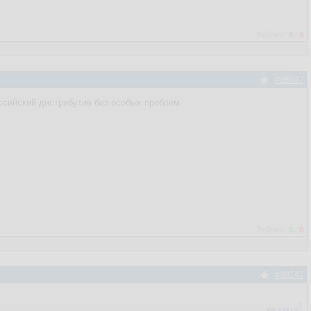
Рейтинг:
0
/
0
#38037
российский дистрибутив без особых проблем
Рейтинг:
0
/
0
#38147