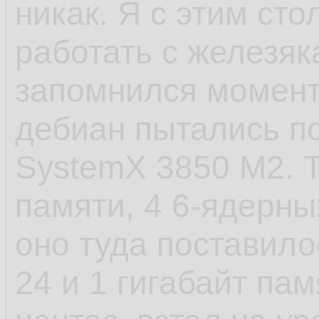
никак. Я с этим сто
- САМОЕ ЕБНУТОЕ,
работать с железяк
старт сервиса посл
запомнился момент 
пиздец. У шапки п
дебиан пытались по
стартанул. Есть в
SystemX 3850 M2. Т
которые не хотело
памяти, 4 6-ядерных
установки, а предв
оно туда поставило
как они создают д
24 и 1 гигабайт пам
файлы и запускаютс