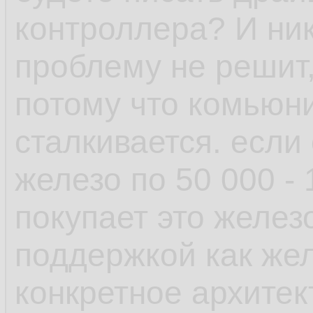
рамках одной верс
контроллера? И ник
проблему не решит,
- пакетный менедж
потому что комьюни
возможность отмен
сталкивается. если
поставил пакет у к
железо по 50 000 -
зависимостей, не 
покупает это желез
транзакцию и она 
поддержкой как желе
выплюнула обратно
конкретное архитек
есть авторемув, к