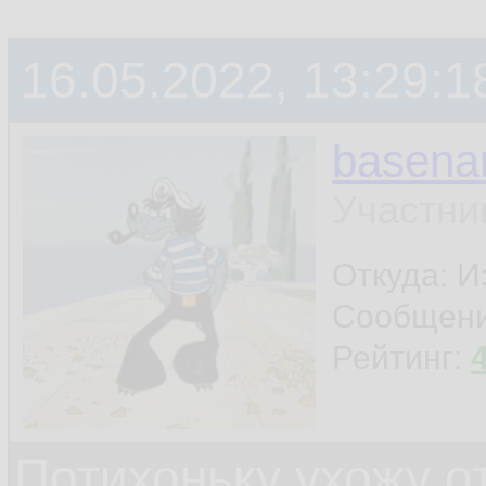
терминала
16.05.2022, 13:29:1
ну и ещё что-нибу
basen
шапку поставил - и
Участни
Откуда: И
Сообщен
Рейтинг:
Потихоньку ухожу от