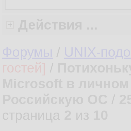
Действия ...
Форумы
/
UNIX-под
гостей]
/
Потихоньк
Microsoft в лично
Российскую ОС
/
2
страница
2
из
10