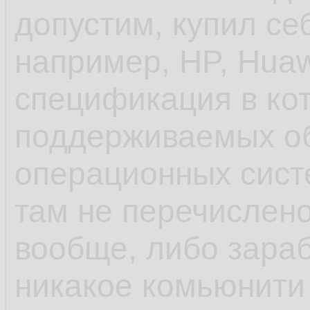
допустим, купил се
унификации пробл
например, HP, Huaw
спецификация в ко
- ещё до systemd 
поддерживаемых о
инициализации деб
операционных систе
управление старто
там не перечислено
rc.d и т.п. в отлич
вообще, либо зараб
шапки, сhkconfig
никакое комьюнити