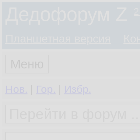
Дедофорум Z
2
Планшетная версия
Ко
Меню
Нов.
|
Гор.
|
Избр.