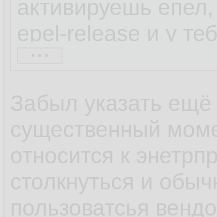
активируешь епел, 
epel-release и у т
...
набор репозиторие
находил через шта
Забыл указать ещё
весьма непопулярн
существенный моме
коллекторы netflow
относится к энетрп
софта по умолчани
столкнуться и обыч
600 блокнотов, а с
пользоватсья венд
популярности ОС и