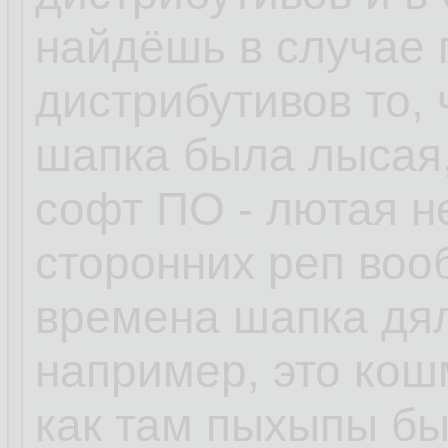
найдёшь в случае
дистрибутивов то, 
шапка была лысая,
софт ПО - лютая н
сторонних реп воо
времена шапка дял
например, это кошм
как там пыхыпы бы