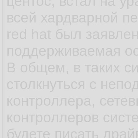
центос, встал на у
как яркий пример 
всей хардварной п
red hat был заявле
- несмотря на зая
поддерживаемая ос,
что-нибудь может 
В общем, в таких с
обновления в рамка
столкнуться с непо
может обновиться 
контроллера, сетев
или ПО выше, у ша
контроллеров сист
минимальна, обнов
будете писать драй