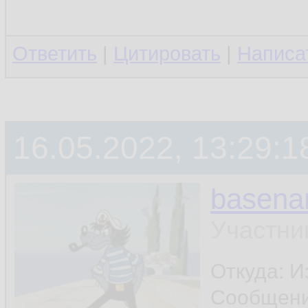
- не нравится гром
Ответить
|
Цитировать
|
Написа
- не нравится стр
терминала
16.05.2022, 13:29:1
ну и ещё что-нибу
basen
шапку поставил - и
Участни
Откуда: И
Сообщен