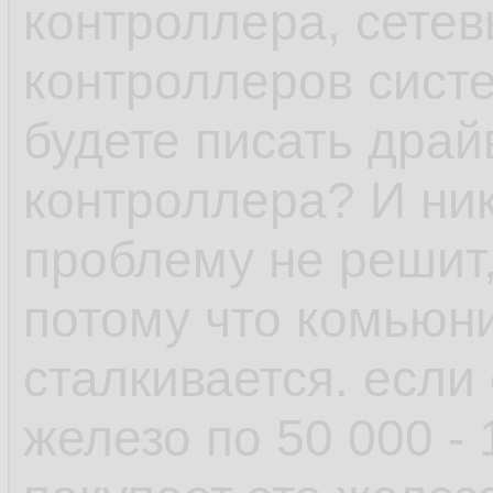
контроллера, сетев
или ПО выше, у ша
контроллеров сист
минимальна, обнов
будете писать драй
рамках одной верс
контроллера? И ник
проблему не решит,
- пакетный менедж
потому что комьюни
возможность отмен
сталкивается. если
поставил пакет у к
железо по 50 000 -
зависимостей, не 