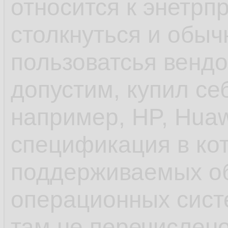
относится к энетрп
софта по умолчани
столкнуться и обыч
600 блокнотов, а с
пользоватсья венд
популярности ОС и
допустим, купил се
унификации пробл
например, HP, Huaw
спецификация в ко
- ещё до systemd 
поддерживаемых о
инициализации деб
операционных систе
управление старто
там не перечислено