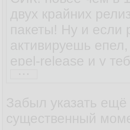
двух крайних релиз
пакеты! Ну и если 
активируешь епел, 
epel-release и у т
...
набор репозиторие
находил через шта
Забыл указать ещё
весьма непопулярн
существенный моме
коллекторы netflow