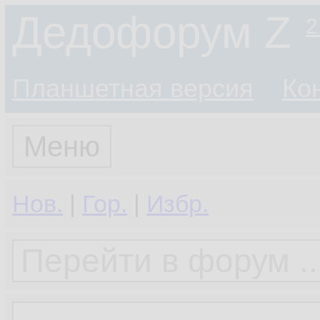
Дедофорум Z
2
Планшетная версия
Ко
Меню
Нов.
|
Гор.
|
Избр.