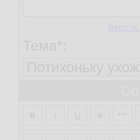
Ввести 
Тема*:
Со
B
I
U
S
***