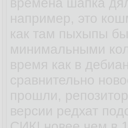
времена шапка дял
например, это кошм
как там пыхыпы бы
минимальными кол
время как в дебиан
сравнительно ново
прошли, репозитори
версии редхат под
СИК! новее чем в 1