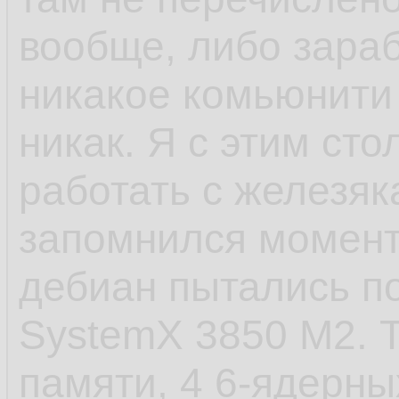
rc.d и т.п. в отлич
вообще, либо зараб
шапки, сhkconfig
никакое комьюнити
никак. Я с этим сто
- САМОЕ ЕБНУТОЕ,
работать с железяк
старт сервиса посл
запомнился момент 
пиздец. У шапки п
дебиан пытались по
стартанул. Есть в
SystemX 3850 M2. Т
которые не хотело
памяти, 4 6-ядерных