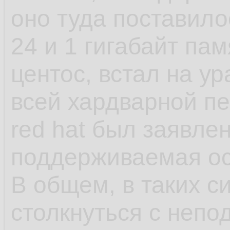
установки, а предв
оно туда поставило
как они создают д
24 и 1 гигабайт пам
файлы и запускаютс
центос, встал на у
как яркий пример 
всей хардварной п
red hat был заявле
- несмотря на зая
поддерживаемая ос,
что-нибудь может 
В общем, в таких с
обновления в рамка
столкнуться с непо
может обновиться 