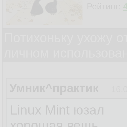
Рейтинг:
Потихоньку ухожу от
личном использова
Умник^практик
16.
Linux Mint юзал
хорошая вещь