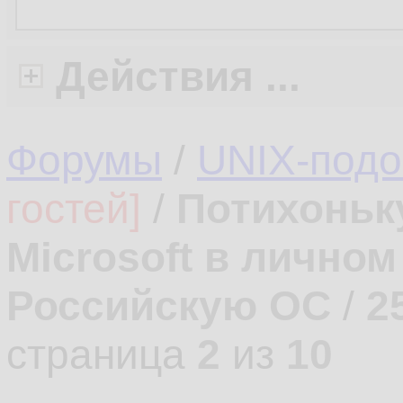
Действия ...
Форумы
/
UNIX-под
гостей]
/
Потихоньк
Microsoft в лично
Российскую ОС
/
2
страница
2
из
10