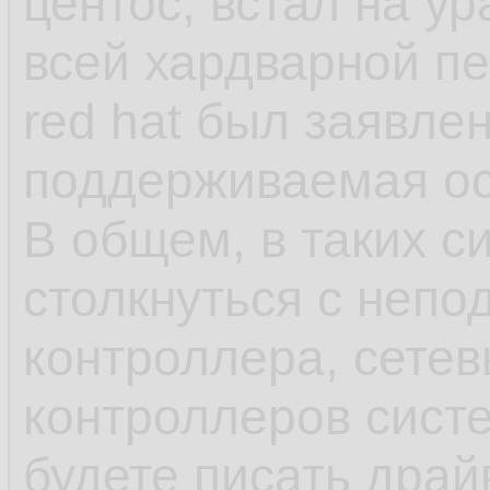
центос, встал на у
как яркий пример 
всей хардварной п
red hat был заявле
- несмотря на зая
поддерживаемая ос,
что-нибудь может 
В общем, в таких с
обновления в рамка
столкнуться с непо
может обновиться 
контроллера, сетев
или ПО выше, у ша
контроллеров сист
минимальна, обнов
будете писать драй