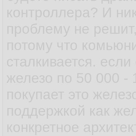
рамках одной верс
контроллера? И ник
проблему не решит,
- пакетный менедж
потому что комьюни
возможность отмен
сталкивается. если
поставил пакет у к
железо по 50 000 -
зависимостей, не 
покупает это желез
транзакцию и она 
поддержкой как желе
выплюнула обратно
конкретное архитек
есть авторемув, к