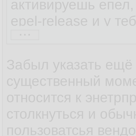
активируешь епел, 
epel-release и у т
...
набор репозиторие
находил через шта
Забыл указать ещё
весьма непопулярн
существенный моме
коллекторы netflow
относится к энетрп
софта по умолчани
столкнуться и обыч
600 блокнотов, а с
пользоватсья венд
популярности ОС и