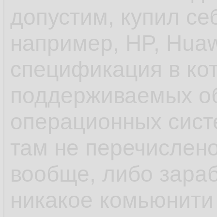
допустим, купил се
унификации пробл
например, HP, Huaw
спецификация в ко
- ещё до systemd 
поддерживаемых о
инициализации деб
операционных систе
управление старто
там не перечислено
rc.d и т.п. в отлич
вообще, либо зараб
шапки, сhkconfig
никакое комьюнити