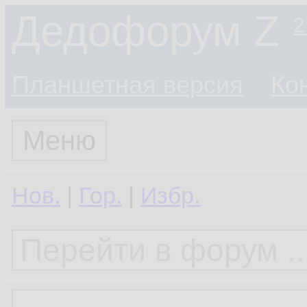
Дедофорум Z
2
Планшетная версия
Ко
Меню
Нов.
|
Гор.
|
Избр.