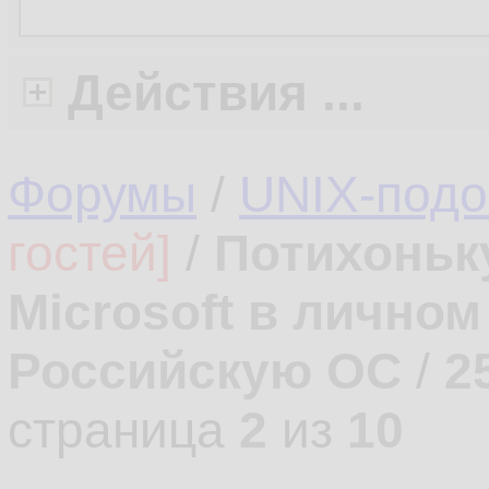
Действия ...
Форумы
/
UNIX-под
гостей]
/
Потихоньк
Microsoft в лично
Российскую ОС
/
2
страница
2
из
10