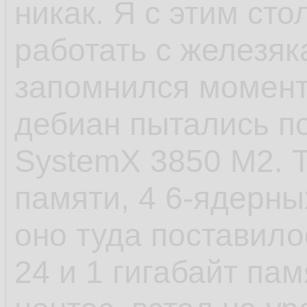
никак. Я с этим сто
- САМОЕ ЕБНУТОЕ,
работать с железяк
старт сервиса посл
запомнился момент 
пиздец. У шапки п
дебиан пытались по
стартанул. Есть в
SystemX 3850 M2. Т
которые не хотело
памяти, 4 6-ядерных
установки, а предв
оно туда поставило
как они создают д
24 и 1 гигабайт пам
файлы и запускаютс