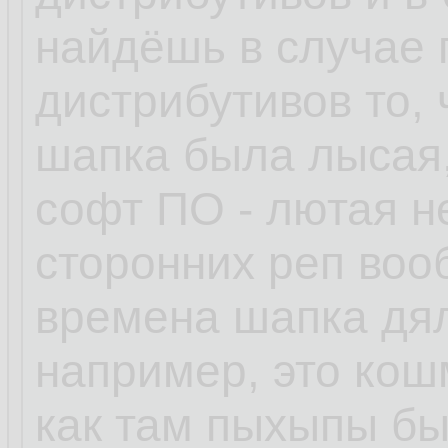
найдёшь в случае
дистрибутивов то, 
шапка была лысая,
софт ПО - лютая н
сторонних реп воо
времена шапка дял
например, это кошм
как там пыхыпы бы