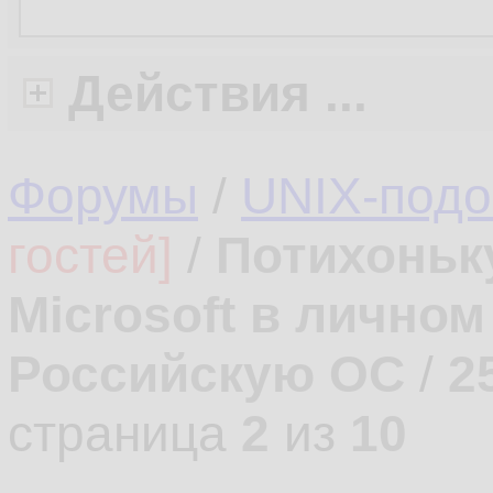
Действия ...
Форумы
/
UNIX-под
гостей]
/
Потихоньк
Microsoft в лично
Российскую ОС
/
2
страница
2
из
10