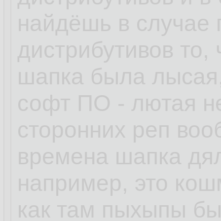
найдёшь в случае
дистрибутивов то, 
шапка была лысая,
софт ПО - лютая н
сторонних реп воо
времена шапка дял
например, это кошм
как там пыхыпы бы