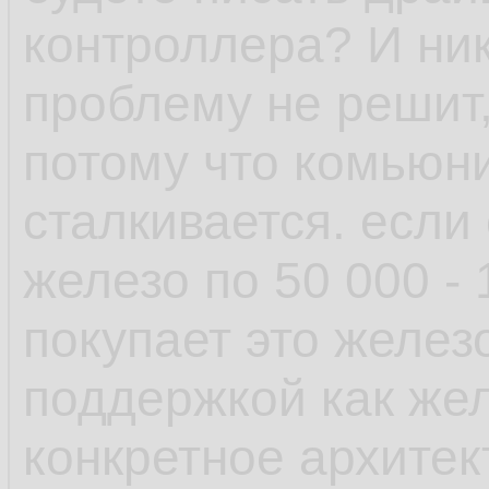
рамках одной верс
контроллера? И ник
проблему не решит,
- пакетный менедж
потому что комьюни
возможность отмен
сталкивается. если
поставил пакет у к
железо по 50 000 -
зависимостей, не 
покупает это желез
транзакцию и она 
поддержкой как желе
выплюнула обратно
конкретное архитек
есть авторемув, к