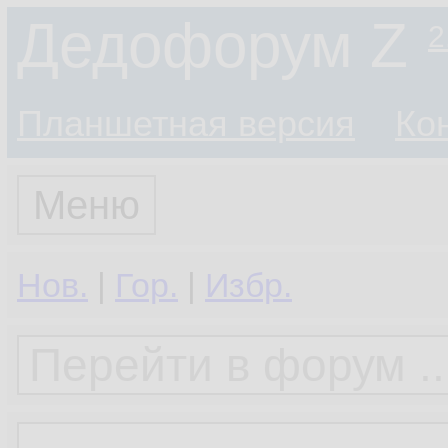
Дедофорум Z
2
Планшетная версия
Ко
Меню
Нов.
|
Гор.
|
Избр.