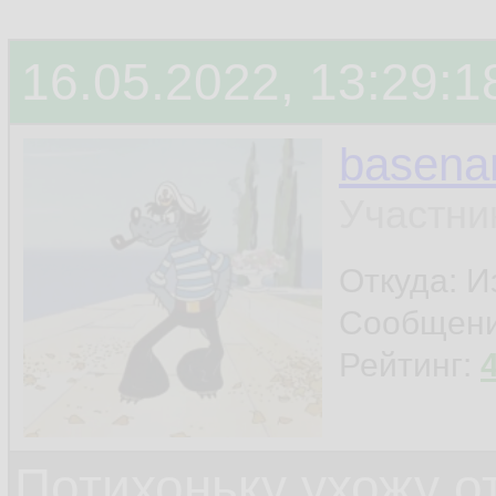
терминала
16.05.2022, 13:29:1
ну и ещё что-нибу
basen
шапку поставил - и
Участни
Откуда: И
Сообщен
Рейтинг:
Потихоньку ухожу от