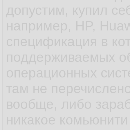
допустим, купил се
унификации пробл
например, HP, Huaw
спецификация в ко
- ещё до systemd 
поддерживаемых о
инициализации деб
операционных систе
управление старто
там не перечислено
rc.d и т.п. в отлич
вообще, либо зараб
шапки, сhkconfig
никакое комьюнити