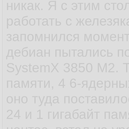
никак. Я с этим сто
- САМОЕ ЕБНУТОЕ,
работать с железяк
старт сервиса посл
запомнился момент 
пиздец. У шапки п
дебиан пытались по
стартанул. Есть в
SystemX 3850 M2. Т
которые не хотело
памяти, 4 6-ядерных
установки, а предв
оно туда поставило
как они создают д
24 и 1 гигабайт пам
файлы и запускаютс