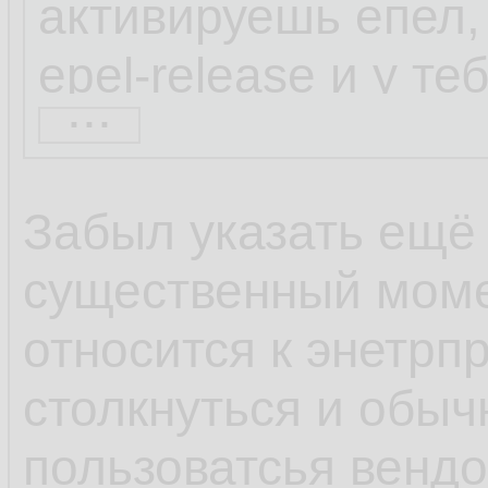
активируешь епел, 
epel-release и у т
...
набор репозиторие
находил через шта
Забыл указать ещё
весьма непопулярн
существенный моме
коллекторы netflow
относится к энетрп
софта по умолчани
столкнуться и обыч
600 блокнотов, а с
пользоватсья венд
популярности ОС и