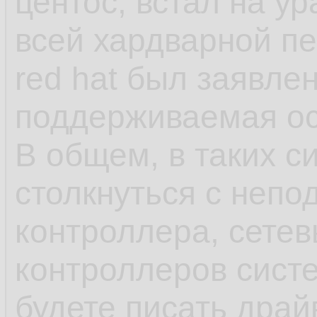
центос, встал на у
как яркий пример 
всей хардварной п
red hat был заявле
- несмотря на зая
поддерживаемая ос,
что-нибудь может 
В общем, в таких с
обновления в рамка
столкнуться с непо
может обновиться 
контроллера, сетев
или ПО выше, у ша
контроллеров сист
минимальна, обнов
будете писать драй