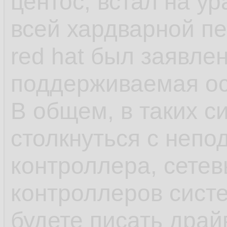
центос, встал на у
как яркий пример 
всей хардварной п
red hat был заявле
- несмотря на зая
поддерживаемая ос,
что-нибудь может 
В общем, в таких с
обновления в рамка
столкнуться с непо
может обновиться 
контроллера, сетев
или ПО выше, у ша
контроллеров сист
минимальна, обнов
будете писать драй