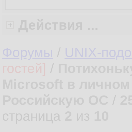
Действия ...
Форумы
/
UNIX-под
гостей]
/
Потихоньк
Microsoft в лично
Российскую ОС
/
2
страница
2
из
10