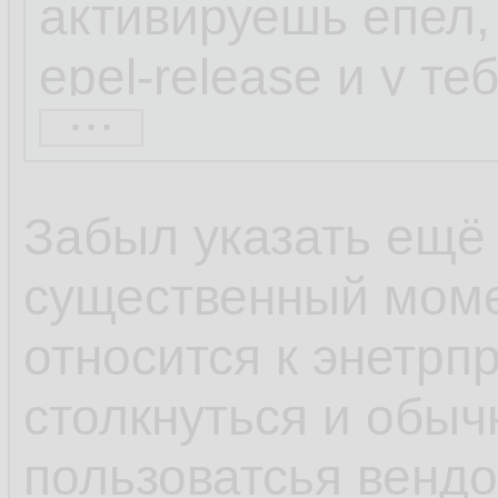
активируешь епел, 
epel-release и у т
...
набор репозиторие
находил через шта
Забыл указать ещё
весьма непопулярн
существенный моме
коллекторы netflow
относится к энетрп
софта по умолчани
столкнуться и обыч
600 блокнотов, а с
пользоватсья венд
популярности ОС и