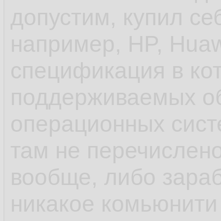
допустим, купил се
унификации пробл
например, HP, Huaw
спецификация в ко
- ещё до systemd 
поддерживаемых о
инициализации деб
операционных систе
управление старто
там не перечислено
rc.d и т.п. в отлич
вообще, либо зараб
шапки, сhkconfig
никакое комьюнити