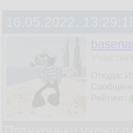
терминала
16.05.2022, 13:29:1
ну и ещё что-нибу
basen
шапку поставил - и
Участни
Откуда: И
Сообщен
Рейтинг:
Потихоньку ухожу от