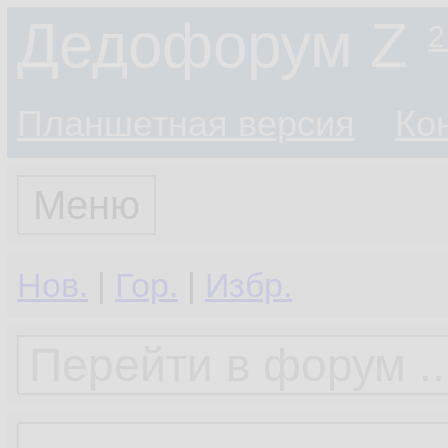
Дедофорум Z
2
Планшетная версия
Ко
Меню
Нов.
|
Гор.
|
Избр.