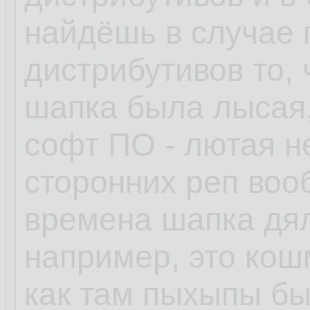
найдёшь в случае
дистрибутивов то, 
шапка была лысая,
софт ПО - лютая н
сторонних реп воо
времена шапка дял
например, это кошм
как там пыхыпы бы