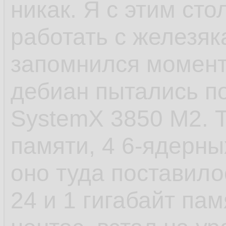
никак. Я с этим сто
- САМОЕ ЕБНУТОЕ,
работать с железяк
старт сервиса посл
запомнился момент 
пиздец. У шапки п
дебиан пытались по
стартанул. Есть в
SystemX 3850 M2. Т
которые не хотело
памяти, 4 6-ядерных
установки, а предв
оно туда поставило
как они создают д
24 и 1 гигабайт пам
файлы и запускаютс