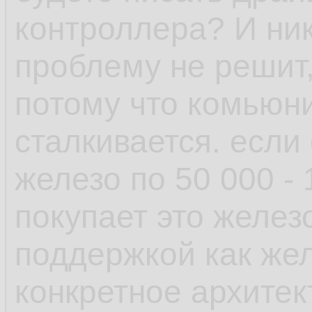
рамках одной верс
контроллера? И ник
проблему не решит,
- пакетный менедж
потому что комьюни
возможность отмен
сталкивается. если
поставил пакет у к
железо по 50 000 -
зависимостей, не 
покупает это желез
транзакцию и она 
поддержкой как желе
выплюнула обратно
конкретное архитек
есть авторемув, к