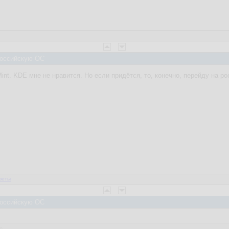
 Российскую ОС
 Mint. KDE мне не нравится. Но если придётся, то, конечно, перейду на 
веты
 Российскую ОС