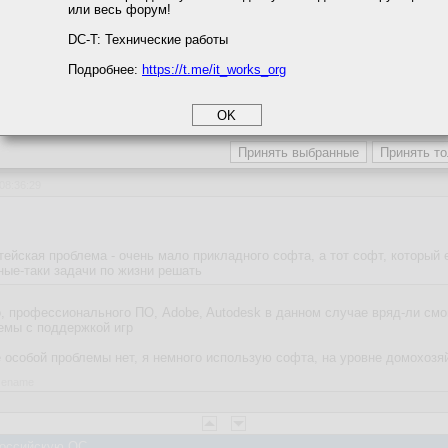
или весь форум!
соглашение
циальности
DC-T: Технические работы
ежде всего облачное хранилище. Так то выгодно, пять пользаков, полноц
Подробнее:
https://t.me/it_works_org
okie
а статистики
етинга и рекламы
 Российскую ОС
 08:36:29
ейская проблема - очень мало прикладного софта, а тот софт, который 
ные-таки задачи по жизни решать
, профессионального ПО, Adobe, Autodesk в данном случае вряд-ли смог
лемы с поддержкой игр
 особой проблемы нет, я немного использую софта, на уровне домохозя
asename
 Российскую ОС