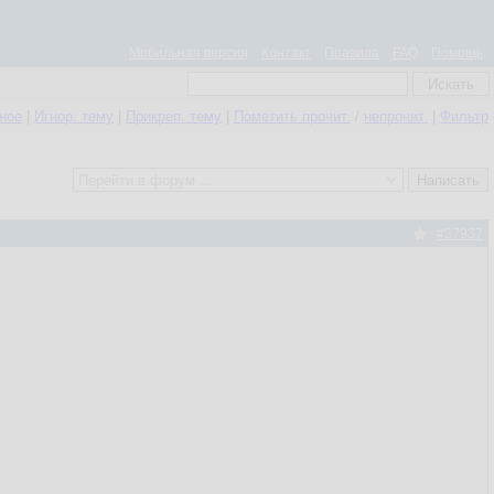
Мобильная версия
Контакт
Правила
FAQ
Помощь
нное
|
Игнор. тему
|
Прикреп. тему
|
Пометить прочит.
/
непрочит.
|
Фильтр
#37937