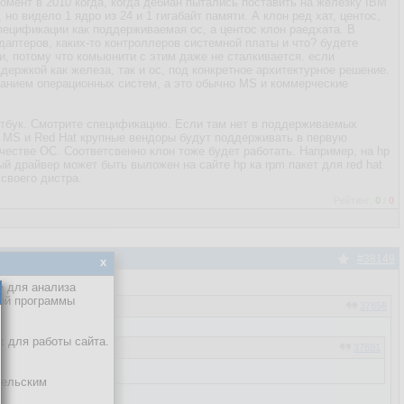
омент в 2010 когда, когда дебиан пытались поставить на железку IBM
но видело 1 ядро из 24 и 1 гигабайт памяти. А клон ред хат, центос,
пецификации как поддерживаемая ос, а центос клон раедхата. В
даптеров, каких-то контроллеров системной платы и что? будете
и, потому что комьюнити с этим даже не сталкивается. если
ддержкой как железа, так и ос, под конкретное архитектурное решение.
ванием операционных систем, а это обычно MS и коммерческие
утбук. Смотрите спецификацию. Если там нет в поддерживаемых
от MS и Red Hat крупные вендоры будут поддерживать в первую
качестве ОС. Соответсвенно клон тоже будет работать. Например, на hp
ый драйвер может быть выложен на сайте hp ка rpm пакет для red hat
своего дистра.
Рейтинг:
0
/
0
#38149
x
е для анализа
кой программы
37856
х для работы сайта.
37691
тельским