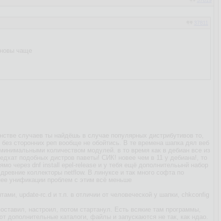
37819
37811
бновы чаще
нстве случаев ты найдёшь в случае популярных дистрибутивов то,
 без сторонних реп вообще не обойтись. В те времена шапка дял веб
 минимальными количеством модулей. в то время как в дебиан все из
едхат подобных дистров паветы! СИК! новее чем в 11 у дебиана!, то
мо через dnf install epel-release и у тебя ещё дополнительынй набор
ревние коллекторы netflow. В линуксе и так много софта по
енее унификации проблем с этим всё меньше
и, update-rc.d и т.п. в отличии от человеческой у шапки, сhkconfig
оставил, настроил, потом стартанул. Есть всякие там программы,
ют дополнительные каталоги, файлы и запускаются не так, как ндао.