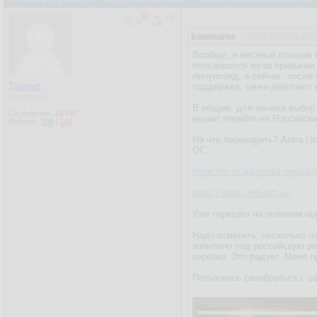
basename
15.05.2022, 21:05:5
Вообще, я честный пользак 
пользовался из-за привычки
линупсоид, а сейчас, после
Трахоф
поддержки, танки работают 
Участник
В общем, для начала выбор 
Сообщения:
14 687
решил перейти на Российск
Рейтинг:
789
/
152
На что переходить? Astra Li
ОС.
https://ru.m.wikipedia.org/wi
https://redos.red-soft.ru/
Уже перешёл на полевом но
Надо отметить, несколько ле
запилено под российскую ре
коробки. Это радует. Меня п
Попытаюсь разобраться с ра