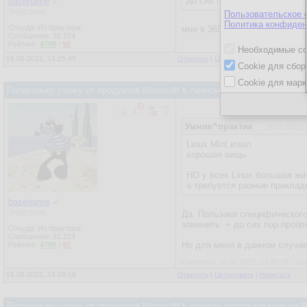
до сих пор юзаю 2007.
basename
✓
Участник
Пользовательское 
Политика конфиден
Откуда: Из браузера
мне в 365 было интересно пр
Сообщения:
31 224
Рейтинг:
4799
/
92
Необходимые co
16.05.2022, 13:25:45
Ответить
|
Цитировать
|
Написать
Cookie для сбор
Cookie для марк
Потихоньку ухожу от продуктов Microsoft в личном использовании на
Умник^практик
16.05.2022,
Linux Mint юзал
хорошая вещь
НО у всех Linux большая жит
а требуется разные приклад
basename
✓
Участник
Да. Пользаки специфического
заменить. + до сих пор проб
Откуда: Из браузера
Сообщения:
31 224
Но для меня в данном случае
Рейтинг:
4799
/
92
Изменено: 16.05.2022, 13:30:38 - b
16.05.2022, 13:29:18
Ответить
|
Цитировать
|
Написать
Потихоньку ухожу от продуктов Microsoft в личном использовании на