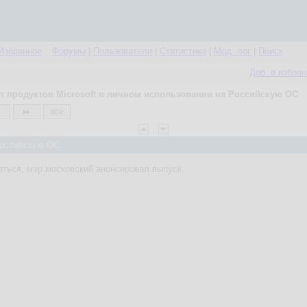
Избранное
Форумы
|
Пользователи
|
Статистика
|
Мод. лог
|
Поиск
Доб. в избра
т продуктов Microsoft в личном использовании на Российскую ОС
все
 Российскую ОС
ться, мэр московский анонсировал выпуск.