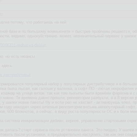
0
:52
апке потому, что работаешь на ней.
етной базе и по большому коммьюнити = быстрее проблемы решаются, о
ности, видимо, однокуйственно. может, незначительный перевес у шапки
m/8006331-redhat-vs-debian
но, но есть нюансы
у здесь
е дистрибутивы!
ормировался популярный набор у популярных дистрибутивов и в больши
апка была лысая, как галоши у валенка, а софт ПО - лютая некрофилия и
о кошмар на улице вязов, так как там пыхыпы были времёен фароона и с
 новое. Те времена давно прошли, репозитории разбухли, а в 8 версии р
, у шапки новее пакеты! Ну и если реп не хватает - активируешь епел, пря
ом году находил через штатные репозитории весьма непопулярный софт, д
ов, 600 блокнотов, а сейчас, в виду роста популярности ОС и к боле м
а система инициализации дебиан, вернее, управление стартовыми скриптам
 делать? старт сервиса после установки пакета. Это пиздец. У шапки п
товать после установки, а предварительно настроить, так как они созда