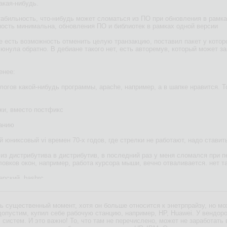
акая-нибудь.
табильность, что-нибудь может сломаться из ПО при обновления в рамка
ность минимальна, обновления ПО и библиотек в рамках одной версии
е есть возможность отменить целую транзакцию, поставил пакет у которо
нула обратно. В дебиане такого нет, есть авторемув, который может зац
енее:
алогов какой-нибудь программы, apache, например, а в шапке нравится. Т
бки, вместо постфикс
чанию
ый юниксовый vi времен 70-х годов, где стрелки не работают, надо стави
, из дистрибутива в дистрибутив, в последний раз у меня сломался при п
овков окон, например, работа курсора мыши, вечно отваливается. нет та
ерский .bashrc
ашения терминала
ь существенный момент, хотя он больше относится к энетрпрайзу, но мо
чи подобное. А шапку поставил - и вот прямо как оно твоё.
опустим, купил себе рабочую станцию, например, HP, Huawei. У вендор
систем. И это важно! То, что там не перечислено, может не заработать