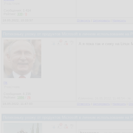
Участник
Сообщения:
1 414
Рейтинг:
339
/
0
16.05.2022, 10:33:57
Ответить
|
Цитировать
|
Написать
Потихоньку ухожу от продуктов Microsoft в личном использовании на
А я пока так и сижу на Linux
пк
Участник
Сообщения:
6 235
Рейтинг:
1886
/
76
Изменено: 16.05.2022, 11:48:54 - пк
16.05.2022, 11:47:03
Ответить
|
Цитировать
|
Написать
|
От
Потихоньку ухожу от продуктов Microsoft в личном использовании на