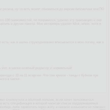
х релиза, ну то есть может обновиться до версии библиотеки или ПО
го 100 зависимостей, не понравился, удалил эту транзакцию и она
епить и другие пакеты. Мне авторемув удалил fdisk, whois, хотя я
о есть, как в шапке структуризовано вписывается в мою логику, как в
ть vim, в шапке штатный редактор vi нормальный
ереходе с 10 на 11 всерсию. Что там кривое - танцы с бубном при
кого в шапке.
жет столкнуться и обычный пользак, если хочет пользоватсья
ов есть спецификация в которой написан список поддерживаемых
 вообще, либо заработать через жопу и никакое комьюнити не поможет