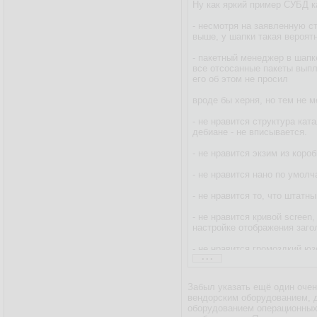
Ну как яркий пример СУБД к
- несмотря на заявленную с
выше, у шапки такая вероят
- пакетный менеджер в шапк
все отсосанные пакеты выплю
его об этом не просил
вроде бы херня, но тем не м
- не нравится структура кат
дебиане - не вписывается.
- не нравится экзим из коро
- не нравится нано по умол
- не нравится то, что штатн
- не нравится кривой screen
настройке отображения загол
- не нравится громоздкий юз
...
- не нравится строка пригл
Забыл указать ещё один очен
ну и ещё что-нибудь по мело
вендорским оборудованием, д
оборудованием операционных 