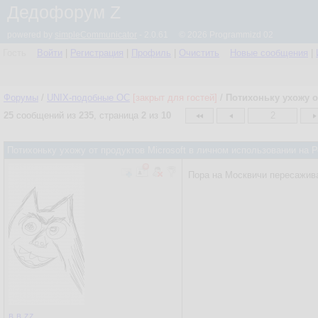
Дедофорум Z
powered by
simpleCommunicator
- 2.0.61 © 2026 Programmizd 02
Гость
Войти
|
Регистрация
|
Профиль
|
Очистить
Новые сообщения
|
Форумы
/
UNIX-подобные OC
[закрыт для гостей]
/
Потихоньку ухожу о
25
сообщений из
235
, страница
2
из
10
2
Потихоньку ухожу от продуктов Microsoft в личном использовании на
Пора на Москвичи пересажива
в.в.zz