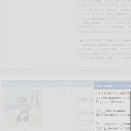
вообще никак. Я с этим стол
SystemX 3850 M2. Там было 25
встал на ура с полной подде
общем, в таких ситуациях вы
писать драйвер для рэйд кон
органиазция покупает железо 
Есть список оборудования, е
линукс, Red Hat в первую оче
Как это может отразиться на
планируемой вами к использв
очередь, ну, допустим, конто
ноуте в убунте я столкнулся 
based дистрибутивов, а польз
16.05.2022, 13:24:35
Ответить
|
Цитировать
|
Написать
Потихоньку ухожу от продуктов Microsoft в личном использовании на
Согласие на обрабо
На сайте осуществл
использования сай
Antonariy
16.05.2022, 07:49:2
Яндекс.Метрика.
Продолжая использо
basename
15.05.2022, 21:05
Другие опции вы м
но с санкциями не могу пр
По нижеприведенны
соглашением и пол