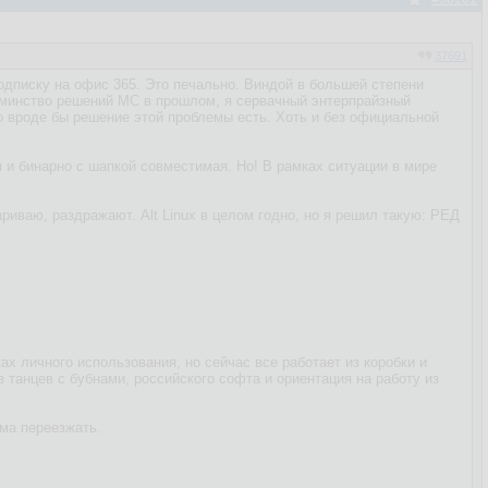
37691
одписку на офис 365. Это печально. Виндой в большей степени
Одминство решений МС в прошлом, я сервачный энтерпрайзный
Но вроде бы решение этой проблемы есть. Хоть и без официальной
я и бинарно с шапкой совместимая. Но! В рамках ситуации в мире
ариваю, раздражают. Alt Linux в целом годно, но я решил такую: РЕД
ах личного использования, но сейчас все работает из коробки и
 танцев с бубнами, российского софта и ориентация на работу из
ома переезжать.