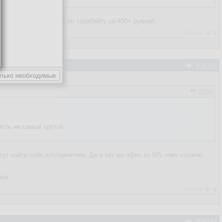
енный офис, каждому по терабайту за 400+ рублей.
Рейтинг:
0
/
0
#38158
37866
есть не самый крутой,
ут найти себе альтернативу. Да и тот же офис от MS тоже сложно
йки.
Рейтинг:
0
/
0
#38161