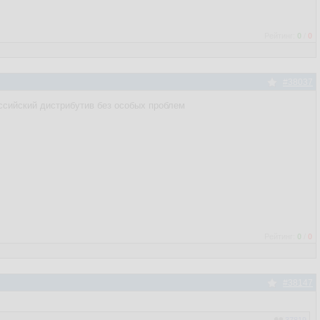
Рейтинг:
0
/
0
#38037
российский дистрибутив без особых проблем
Рейтинг:
0
/
0
#38147