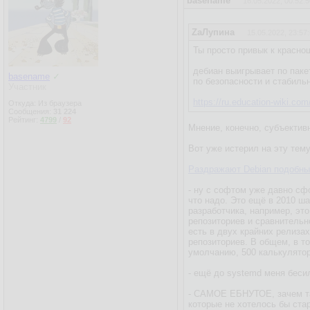
basename
16.05.2022, 00:52:5
ZаЛупина
15.05.2022, 23:57
Ты просто привык к краснош
дебиан выигрывает по пак
basename
✓
по безопасности и стабиль
Участник
https://ru.education-wiki.co
Откуда: Из браузера
Сообщения:
31 224
Рейтинг:
4799
/
92
Мнение, конечно, субъектив
Вот уже истерил на эту тем
Раздражают Debian подобны
- ну с софтом уже давно сф
что надо. Это ещё в 2010 ш
разработчика, например, эт
репозиториев и сравнительно
есть в двух крайних релизах
репозиториев. В общем, в т
умолчанию, 500 калькулятор
- ещё до systemd меня бесил
- САМОЕ ЕБНУТОЕ, зачем так
которые не хотелось бы стар