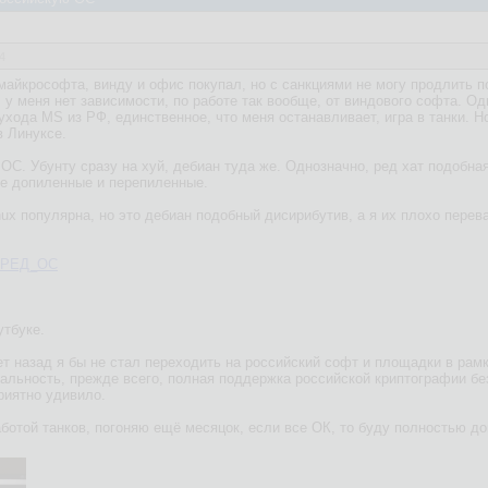
4
майкрософта, винду и офис покупал, но с санкциями не могу продлить п
, у меня нет зависимости, по работе так вообще, от виндового софта. 
 ухода MS из РФ, единственное, что меня останавливает, игра в танки. 
в Линуксе.
ОС. Убунту сразу на хуй, дебиан туда же. Однозначно, ред хат подобна
ие допиленные и перепиленные.
nux популярна, но это дебиан подобный дисирибутив, а я их плохо перев
ki/РЕД_ОС
утбуке.
т назад я бы не стал переходить на российский софт и площадки в рамк
альность, прежде всего, полная поддержка российской криптографии без
риятно удивило.
ботой танков, погоняю ещё месяцок, если все ОК, то буду полностью д