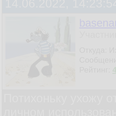
14.06.2022, 14:23:5
basen
Участни
Откуда: И
Сообщен
Рейтинг:
Потихоньку ухожу от
личном использова