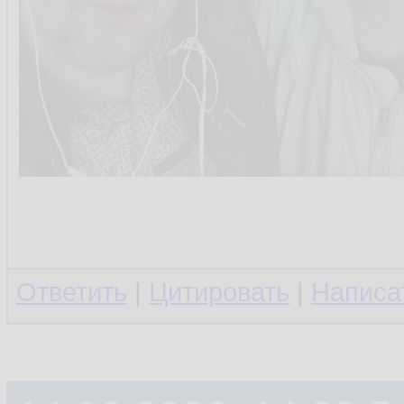
Ответить
|
Цитировать
|
Написа