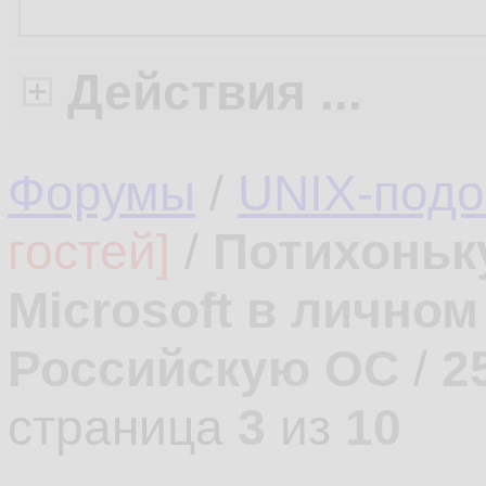
Действия ...
Форумы
/
UNIX-под
гостей]
/
Потихоньк
Microsoft в лично
Российскую ОС
/
2
страница
3
из
10