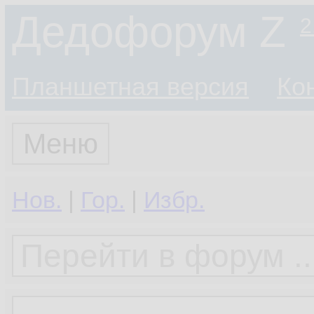
Дедофорум Z
2
Планшетная версия
Ко
Меню
Нов.
|
Гор.
|
Избр.