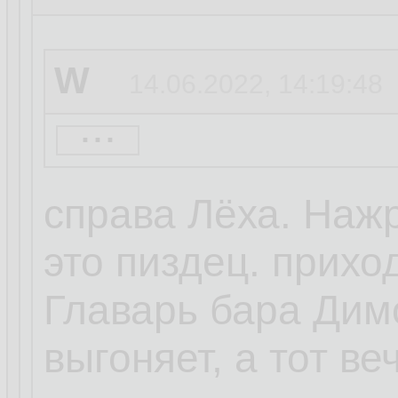
W
14.06.2022, 14:19:48
...
basename
14.06.20
справа Лёха. Нажр
это пиздец. прихо
Т-Миронов
14.06
Главарь бара Дим
...
выгоняет, а тот ве