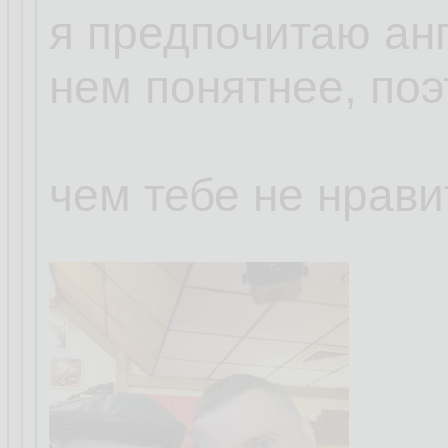
же она руская, ко
я предпочитаю ан
ни слова по-прусс
нем понятнее, по
чем тебе не нрави