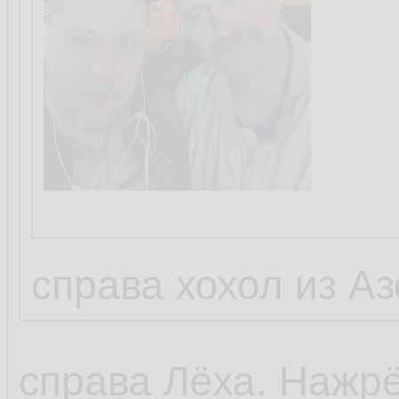
справа хохол из А
справа Лёха. Нажрё