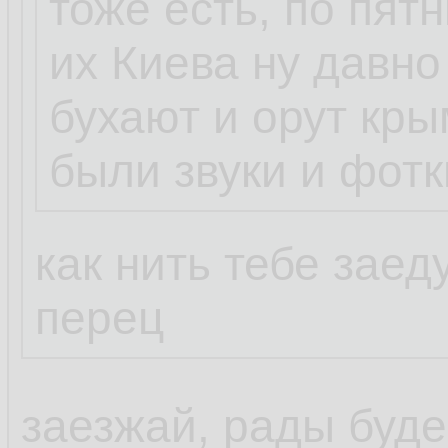
тоже есть, по пят
я предпочитаю а
их Киева ну давно
тв нем понятнее
бухают и орут кр
en_US
были звуки и фотк
чем тебе не нрав
как нить тебе заед
перец
заезжай, рады буд