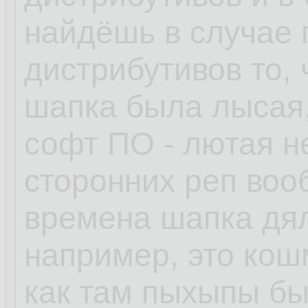
найдёшь в случае
дистрибутивов то, 
шапка была лысая,
софт ПО - лютая н
сторонних реп воо
времена шапка дял
например, это кошм
как там пыхыпы бы