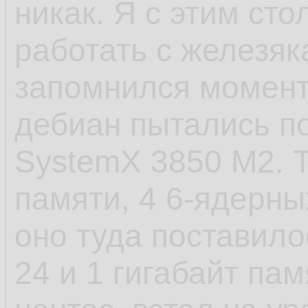
никак. Я с этим сто
- САМОЕ ЕБНУТОЕ,
работать с железяк
старт сервиса посл
запомнился момент 
пиздец. У шапки п
дебиан пытались по
стартанул. Есть в
SystemX 3850 M2. Т
которые не хотело
памяти, 4 6-ядерных
установки, а предв
оно туда поставило
как они создают д
24 и 1 гигабайт пам
файлы и запускаютс