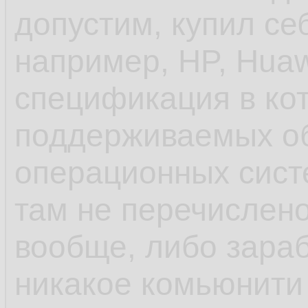
допустим, купил се
унификации пробл
например, HP, Huaw
спецификация в ко
- ещё до systemd 
поддерживаемых о
инициализации деб
операционных систе
управление старто
там не перечислено
rc.d и т.п. в отлич
вообще, либо зараб
шапки, сhkconfig
никакое комьюнити