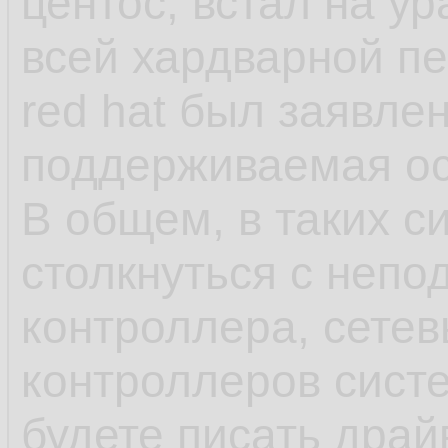
центос, встал на у
как яркий пример 
всей хардварной п
red hat был заявле
- несмотря на зая
поддерживаемая ос,
что-нибудь может 
В общем, в таких с
обновления в рамка
столкнуться с непо
может обновиться 
контроллера, сетев
или ПО выше, у ша
контроллеров сист
минимальна, обнов
будете писать драй