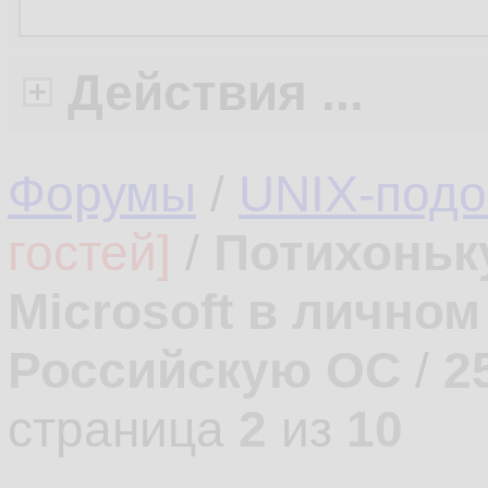
Действия ...
Форумы
/
UNIX-под
гостей]
/
Потихоньк
Microsoft в лично
Российскую ОС
/
2
страница
2
из
10