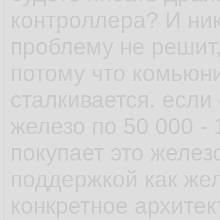
рамках одной верс
контроллера? И ник
проблему не решит,
- пакетный менедж
потому что комьюни
возможность отмен
сталкивается. если
поставил пакет у к
железо по 50 000 -
зависимостей, не 
покупает это желез
транзакцию и она 
поддержкой как желе
выплюнула обратно
конкретное архитек
есть авторемув, к