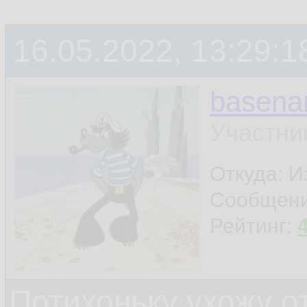
терминала
16.05.2022, 13:29:1
ну и ещё что-нибу
basen
шапку поставил - и
Участни
Откуда: И
Сообщен
Рейтинг:
Потихоньку ухожу от