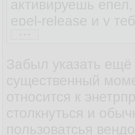
активируешь епел, 
epel-release и у т
...
набор репозиторие
находил через шта
Забыл указать ещё
весьма непопулярн
существенный моме
коллекторы netflow
относится к энетрп
софта по умолчани
столкнуться и обыч
600 блокнотов, а с
пользоватсья венд
популярности ОС и