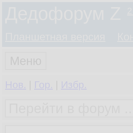
Дедофорум Z
2
Планшетная версия
Ко
Меню
Нов.
|
Гор.
|
Избр.