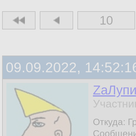
10
09.09.2022, 14:52:1
ZаЛуп
Участни
Откуда: Г
Сообщен