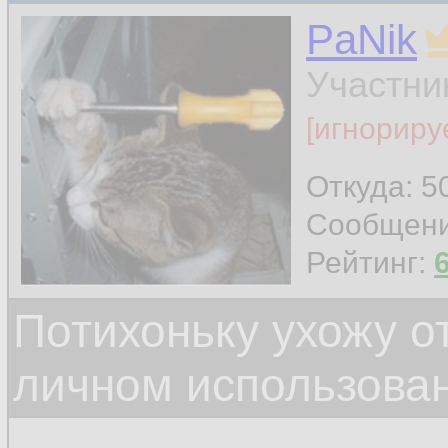
PaNik
Участни
[игнориру
Откуда: 5
Сообщен
Рейтинг:
Потихоньку ухожу от
личном использова