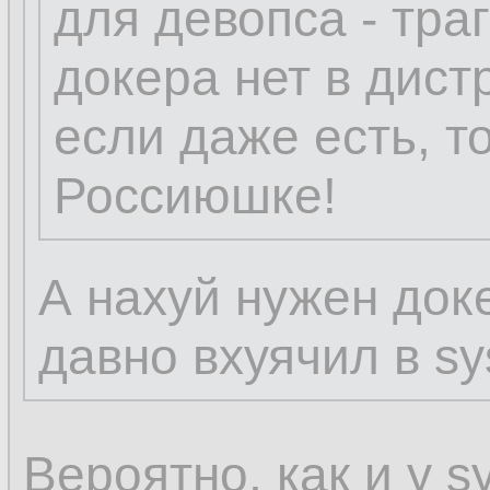
для девопса - тра
докера нет в дист
если даже есть, то
Россиюшке!
А нахуй нужен доке
давно вхуячил в s
Вероятно, как и у s