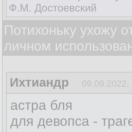
Ф.М. Достоевский
Потихоньку ухожу от
личном использова
Ихтиандр
09.09.2022,
астра бля
для девопса - траг