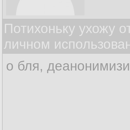
Потихоньку ухожу от
личном использова
о бля, деанонимиз