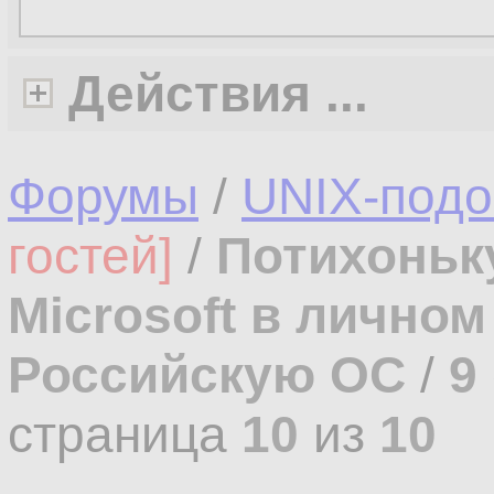
Действия ...
Форумы
/
UNIX-под
гостей]
/
Потихоньк
Microsoft в лично
Российскую ОС
/
9
страница
10
из
10