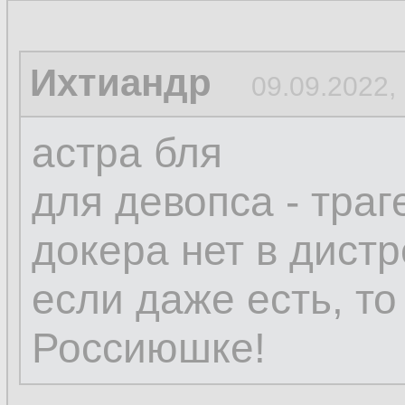
Ихтиандр
09.09.2022,
астра бля
для девопса - траг
докера нет в дистр
если даже есть, то
Россиюшке!