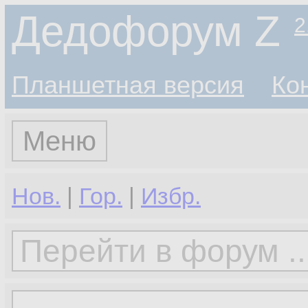
Дедофорум Z
2
Планшетная версия
Ко
Меню
Нов.
|
Гор.
|
Избр.