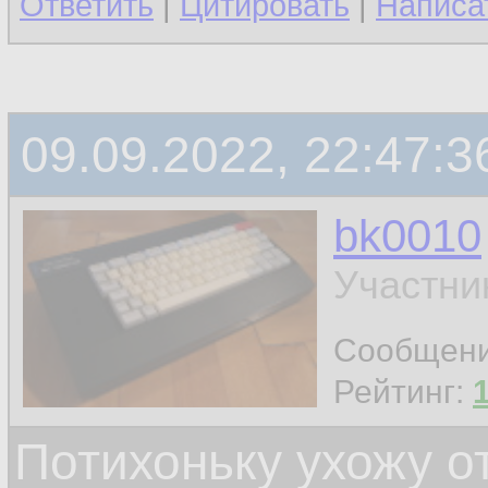
Ответить
|
Цитировать
|
Написа
09.09.2022, 22:47:3
bk0010
Участни
Сообщен
Рейтинг:
Потихоньку ухожу от