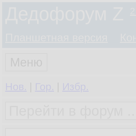
Дедофорум Z
2
Планшетная версия
Ко
Меню
Нов.
|
Гор.
|
Избр.