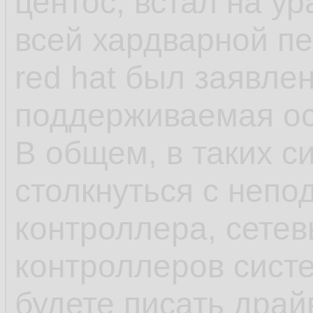
центос, встал на у
как яркий пример 
всей хардварной п
red hat был заявле
- несмотря на зая
поддерживаемая ос,
что-нибудь может 
В общем, в таких с
обновления в рамка
столкнуться с непо
может обновиться 
контроллера, сетев
или ПО выше, у ша
контроллеров сист
минимальна, обнов
будете писать драй