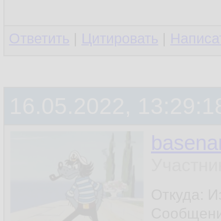
Ответить
|
Цитировать
|
Написа
16.05.2022, 13:29:1
basen
Участни
Откуда: И
Сообщен