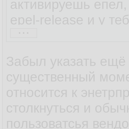
активируешь епел, 
epel-release и у т
...
набор репозиторие
находил через шта
Забыл указать ещё
весьма непопулярн
существенный моме
коллекторы netflow
относится к энетрп
софта по умолчани
столкнуться и обыч
600 блокнотов, а с
пользоватсья венд
популярности ОС и