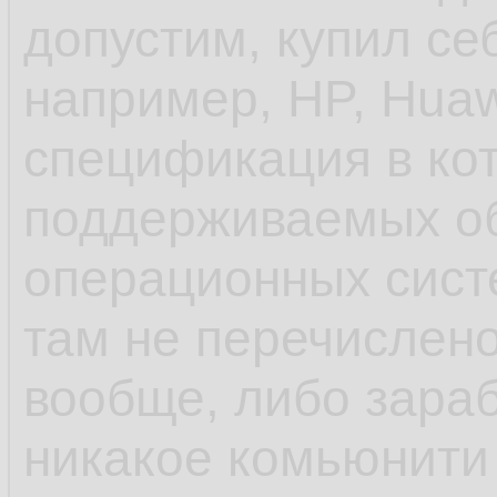
допустим, купил се
унификации пробл
например, HP, Huaw
спецификация в ко
- ещё до systemd 
поддерживаемых о
инициализации деб
операционных систе
управление старто
там не перечислено
rc.d и т.п. в отлич
вообще, либо зараб
шапки, сhkconfig
никакое комьюнити