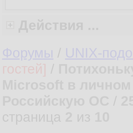
Действия ...
Форумы
/
UNIX-под
гостей]
/
Потихоньк
Microsoft в лично
Российскую ОС
/
2
страница
2
из
10