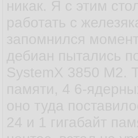
никак. Я с этим сто
- САМОЕ ЕБНУТОЕ,
работать с железяк
старт сервиса посл
запомнился момент 
пиздец. У шапки п
дебиан пытались по
стартанул. Есть в
SystemX 3850 M2. Т
которые не хотело
памяти, 4 6-ядерных
установки, а предв
оно туда поставило
как они создают д
24 и 1 гигабайт пам
файлы и запускаютс