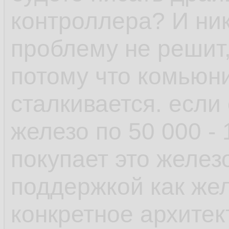
рамках одной верс
контроллера? И ник
проблему не решит,
- пакетный менедж
потому что комьюни
возможность отмен
сталкивается. если
поставил пакет у к
железо по 50 000 -
зависимостей, не 
покупает это желез
транзакцию и она 
поддержкой как желе
выплюнула обратно
конкретное архитек
есть авторемув, к