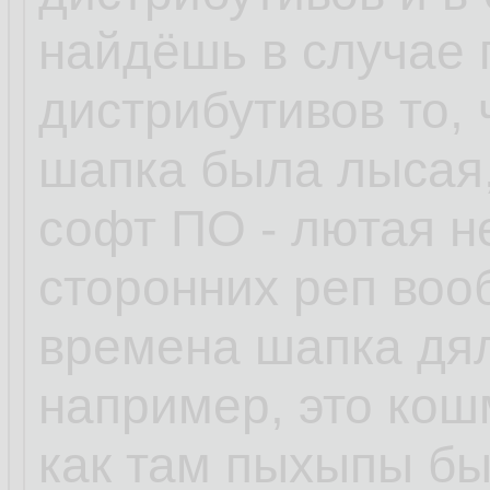
найдёшь в случае
дистрибутивов то, 
шапка была лысая,
софт ПО - лютая н
сторонних реп воо
времена шапка дял
например, это кошм
как там пыхыпы бы