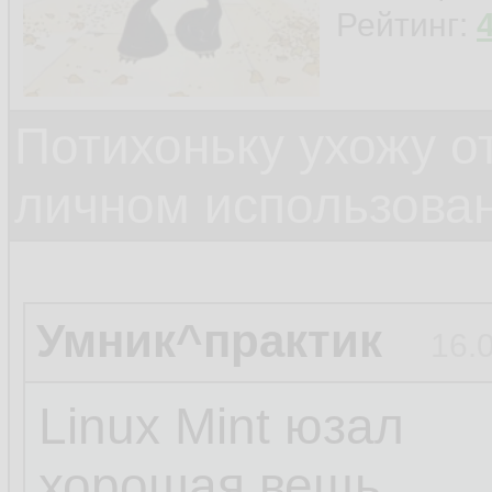
Рейтинг:
Потихоньку ухожу от
личном использова
Умник^практик
16.
Linux Mint юзал
хорошая вещь