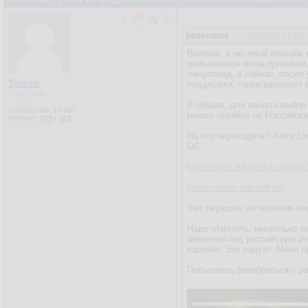
basename
15.05.2022, 21:05:5
Вообще, я честный пользак 
пользовался из-за привычки
линупсоид, а сейчас, после
Трахоф
поддержки, танки работают 
Участник
В общем, для начала выбор 
Сообщения:
14 687
решил перейти на Российск
Рейтинг:
789
/
152
На что переходить? Astra Li
ОС.
https://ru.m.wikipedia.org/wi
https://redos.red-soft.ru/
Уже перешёл на полевом но
Надо отметить, несколько ле
запилено под российскую ре
коробки. Это радует. Меня п
Попытаюсь разобраться с ра