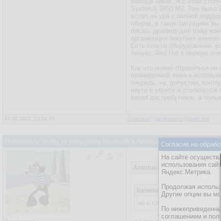
вообще никак. Я с этим стол
SystemX 3850 M2. Там было 25
встал на ура с полной подде
общем, в таких ситуациях вы
писать драйвер для рэйд кон
органиазция покупает железо 
Есть список оборудования, е
линукс, Red Hat в первую оче
Как это может отразиться на
планируемой вами к использв
очередь, ну, допустим, конто
ноуте в убунте я столкнулся 
based дистрибутивов, а польз
16.05.2022, 13:24:35
Ответить
|
Цитировать
|
Написать
Потихоньку ухожу от продуктов Microsoft в личном использовании на
Согласие на обрабо
На сайте осуществл
использования сай
Antonariy
16.05.2022, 07:49:2
Яндекс.Метрика.
Продолжая использо
basename
15.05.2022, 21:05
Другие опции вы м
но с санкциями не могу пр
По нижеприведенны
соглашением и пол