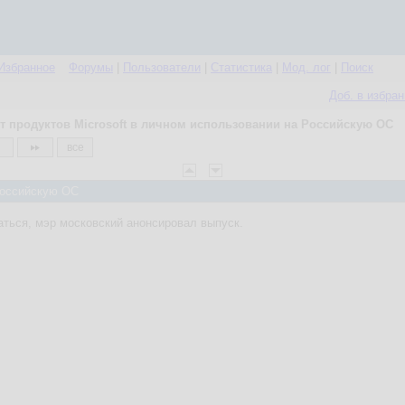
Избранное
Форумы
|
Пользователи
|
Статистика
|
Мод. лог
|
Поиск
Доб. в избра
т продуктов Microsoft в личном использовании на Российскую ОС
все
 Российскую ОС
ться, мэр московский анонсировал выпуск.