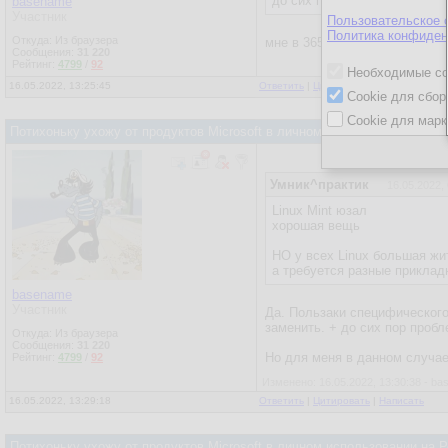
до сих пор юзаю 2007.
basename
Участник
Пользовательское 
Политика конфиден
Откуда: Из браузера
мне в 365 было интересно пр
Сообщения:
31 220
Рейтинг:
4799
/
92
Необходимые co
16.05.2022, 13:25:45
Ответить
|
Цитировать
|
Написать
Cookie для сбор
Cookie для марк
Потихоньку ухожу от продуктов Microsoft в личном использовании на
Умник^практик
16.05.2022,
Linux Mint юзал
хорошая вещь
НО у всех Linux большая жит
а требуется разные приклад
basename
Участник
Да. Пользаки специфического
заменить. + до сих пор проб
Откуда: Из браузера
Сообщения:
31 220
Но для меня в данном случае
Рейтинг:
4799
/
92
Изменено: 16.05.2022, 13:30:38 - b
16.05.2022, 13:29:18
Ответить
|
Цитировать
|
Написать
Потихоньку ухожу от продуктов Microsoft в личном использовании на