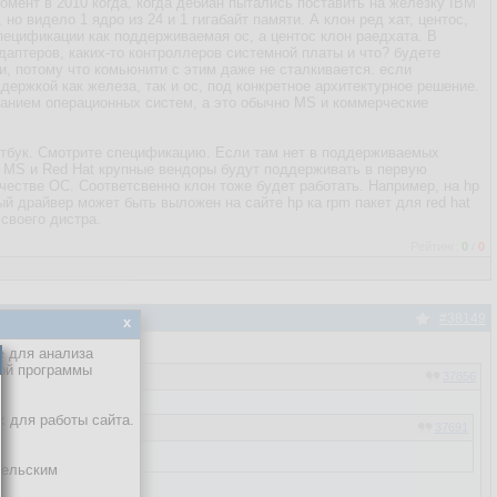
омент в 2010 когда, когда дебиан пытались поставить на железку IBM
но видело 1 ядро из 24 и 1 гигабайт памяти. А клон ред хат, центос,
пецификации как поддерживаемая ос, а центос клон раедхата. В
даптеров, каких-то контроллеров системной платы и что? будете
и, потому что комьюнити с этим даже не сталкивается. если
ддержкой как железа, так и ос, под конкретное архитектурное решение.
ванием операционных систем, а это обычно MS и коммерческие
утбук. Смотрите спецификацию. Если там нет в поддерживаемых
от MS и Red Hat крупные вендоры будут поддерживать в первую
качестве ОС. Соответсвенно клон тоже будет работать. Например, на hp
ый драйвер может быть выложен на сайте hp ка rpm пакет для red hat
своего дистра.
Рейтинг:
0
/
0
#38149
x
е для анализа
кой программы
37856
х для работы сайта.
37691
тельским