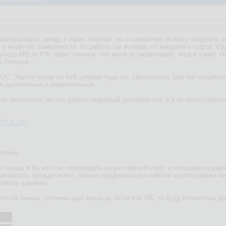
4
майкрософта, винду и офис покупал, но с санкциями не могу продлить п
, у меня нет зависимости, по работе так вообще, от виндового софта. 
 ухода MS из РФ, единственное, что меня останавливает, игра в танки. 
в Линуксе.
ОС. Убунту сразу на хуй, дебиан туда же. Однозначно, ред хат подобна
ие допиленные и перепиленные.
nux популярна, но это дебиан подобный дисирибутив, а я их плохо перев
ki/РЕД_ОС
утбуке.
т назад я бы не стал переходить на российский софт и площадки в рамк
альность, прежде всего, полная поддержка российской криптографии без
риятно удивило.
ботой танков, погоняю ещё месяцок, если все ОК, то буду полностью д