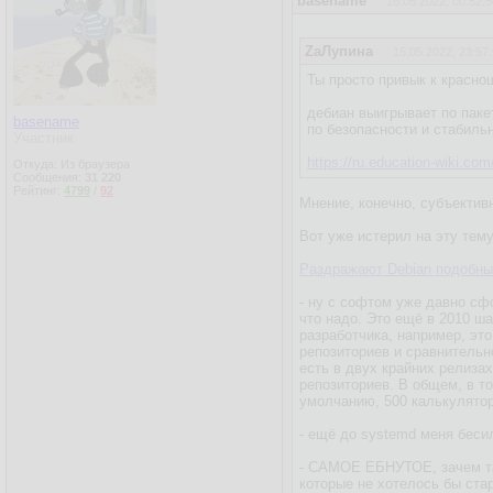
basename
16.05.2022, 00:52:5
ZаЛупина
15.05.2022, 23:57
Ты просто привык к краснош
дебиан выигрывает по пак
basename
по безопасности и стабиль
Участник
https://ru.education-wiki.co
Откуда: Из браузера
Сообщения:
31 220
Рейтинг:
4799
/
92
Мнение, конечно, субъектив
Вот уже истерил на эту тем
Раздражают Debian подобны
- ну с софтом уже давно сф
что надо. Это ещё в 2010 ш
разработчика, например, эт
репозиториев и сравнительно
есть в двух крайних релизах
репозиториев. В общем, в т
умолчанию, 500 калькулятор
- ещё до systemd меня бесил
- САМОЕ ЕБНУТОЕ, зачем так
которые не хотелось бы стар