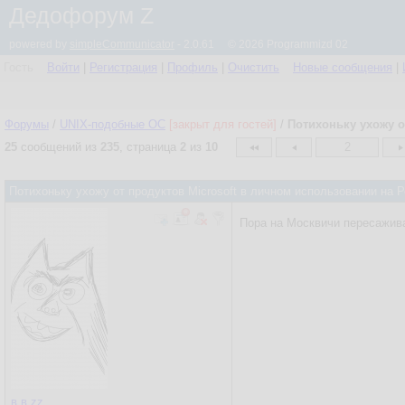
Дедофорум Z
powered by
simpleCommunicator
- 2.0.61 © 2026 Programmizd 02
Гость
Войти
|
Регистрация
|
Профиль
|
Очистить
Новые сообщения
|
Форумы
/
UNIX-подобные OC
[закрыт для гостей]
/
Потихоньку ухожу о
25
сообщений из
235
, страница
2
из
10
2
Потихоньку ухожу от продуктов Microsoft в личном использовании на
Пора на Москвичи пересажива
в.в.zz