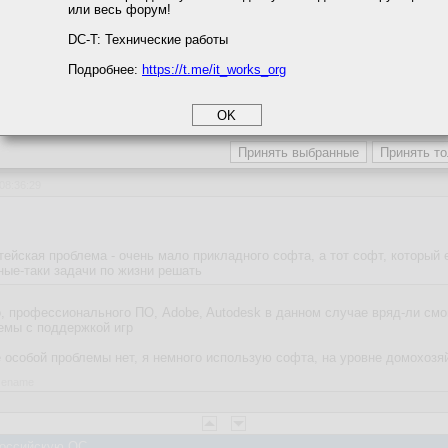
или весь форум!
соглашение
циальности
DC-T: Технические работы
ежде всего облачное хранилище. Так то выгодно, пять пользаков, полноц
Подробнее:
https://t.me/it_works_org
okie
а статистики
етинга и рекламы
 Российскую ОС
 08:36:29
ейская проблема - очень мало прикладного софта, а тот софт, который 
ные-таки задачи по жизни решать
, профессионального ПО, Adobe, Autodesk в данном случае вряд-ли смог
лемы с поддержкой игр
 особой проблемы нет, я немного использую софта, на уровне домохозя
asename
 Российскую ОС