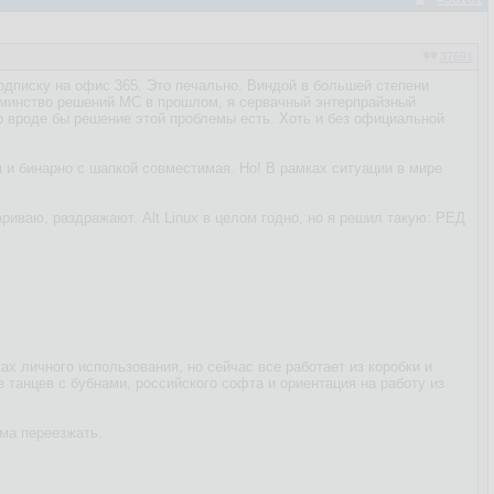
37691
одписку на офис 365. Это печально. Виндой в большей степени
Одминство решений МС в прошлом, я сервачный энтерпрайзный
Но вроде бы решение этой проблемы есть. Хоть и без официальной
я и бинарно с шапкой совместимая. Но! В рамках ситуации в мире
ариваю, раздражают. Alt Linux в целом годно, но я решил такую: РЕД
ах личного использования, но сейчас все работает из коробки и
 танцев с бубнами, российского софта и ориентация на работу из
ома переезжать.