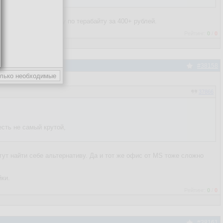
енный офис, каждому по терабайту за 400+ рублей.
Рейтинг:
0
/
0
#38158
37866
есть не самый крутой,
ут найти себе альтернативу. Да и тот же офис от MS тоже сложно
йки.
Рейтинг:
0
/
0
#38161