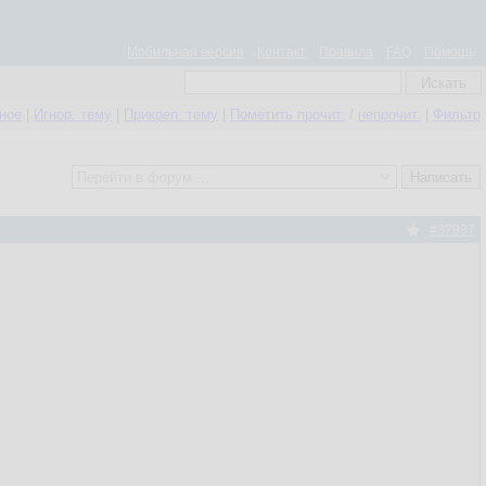
Мобильная версия
Контакт
Правила
FAQ
Помощь
нное
|
Игнор. тему
|
Прикреп. тему
|
Пометить прочит.
/
непрочит.
|
Фильтр
#37937