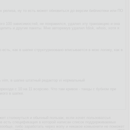
х релиза, ну то есть может обновиться до версии библиотеки или ПО
го 100 зависимостей, не понравился, удалил эту транзакцию и она
епить и другие пакеты. Мне авторемув удалил fdisk, whois, хотя я
о есть, как в шапке структуризовано вписывается в мою логику, как в
ть vim, в шапке штатный редактор vi нормальный
ереходе с 10 на 11 всерсию. Что там кривое - танцы с бубном при
кого в шапке.
жет столкнуться и обычный пользак, если хочет пользоватсья
ов есть спецификация в которой написан список поддерживаемых
 вообще, либо заработать через жопу и никакое комьюнити не поможет