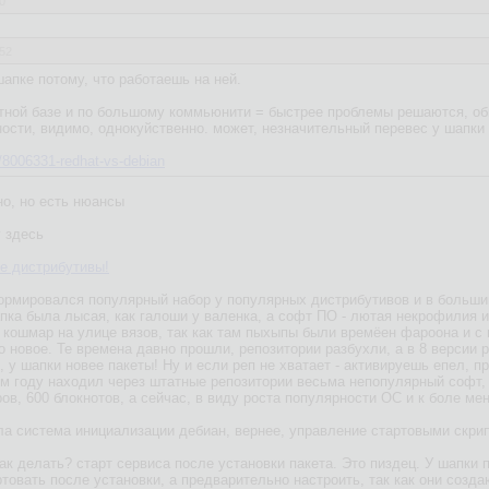
0
:52
апке потому, что работаешь на ней.
етной базе и по большому коммьюнити = быстрее проблемы решаются, о
ности, видимо, однокуйственно. может, незначительный перевес у шапки
m/8006331-redhat-vs-debian
но, но есть нюансы
у здесь
е дистрибутивы!
ормировался популярный набор у популярных дистрибутивов и в больши
апка была лысая, как галоши у валенка, а софт ПО - лютая некрофилия и
о кошмар на улице вязов, так как там пыхыпы были времёен фароона и с
 новое. Те времена давно прошли, репозитории разбухли, а в 8 версии р
, у шапки новее пакеты! Ну и если реп не хватает - активируешь епел, пря
ом году находил через штатные репозитории весьма непопулярный софт, д
ов, 600 блокнотов, а сейчас, в виду роста популярности ОС и к боле м
а система инициализации дебиан, вернее, управление стартовыми скриптам
 делать? старт сервиса после установки пакета. Это пиздец. У шапки п
товать после установки, а предварительно настроить, так как они созда