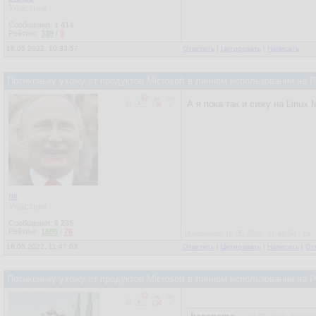
Участник
Сообщения:
1 414
Рейтинг:
339
/
0
16.05.2022, 10:33:57
Ответить
|
Цитировать
|
Написать
Потихоньку ухожу от продуктов Microsoft в личном использовании на
А я пока так и сижу на Linux
пк
Участник
Сообщения:
6 235
Рейтинг:
1886
/
76
Изменено: 16.05.2022, 11:48:54 - пк
16.05.2022, 11:47:03
Ответить
|
Цитировать
|
Написать
|
От
Потихоньку ухожу от продуктов Microsoft в личном использовании на