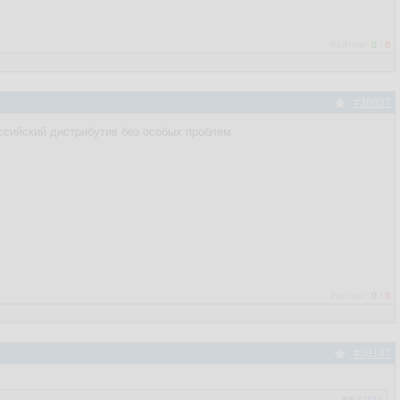
Рейтинг:
0
/
0
#38037
российский дистрибутив без особых проблем
Рейтинг:
0
/
0
#38147