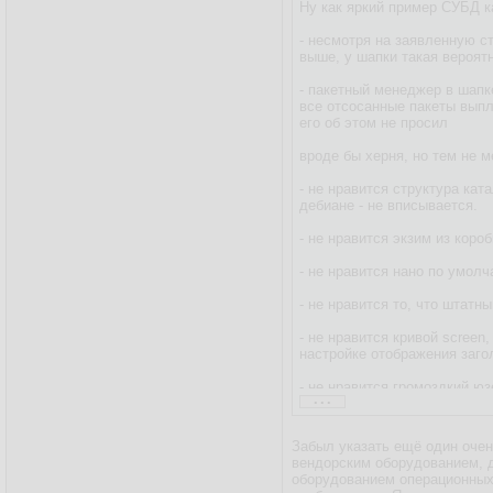
Ну как яркий пример СУБД к
- несмотря на заявленную с
выше, у шапки такая вероят
- пакетный менеджер в шапк
все отсосанные пакеты выплю
его об этом не просил
вроде бы херня, но тем не м
- не нравится структура кат
дебиане - не вписывается.
- не нравится экзим из коро
- не нравится нано по умол
- не нравится то, что штатн
- не нравится кривой screen
настройке отображения загол
- не нравится громоздкий юз
...
- не нравится строка пригл
Забыл указать ещё один очен
ну и ещё что-нибудь по мело
вендорским оборудованием, д
оборудованием операционных 