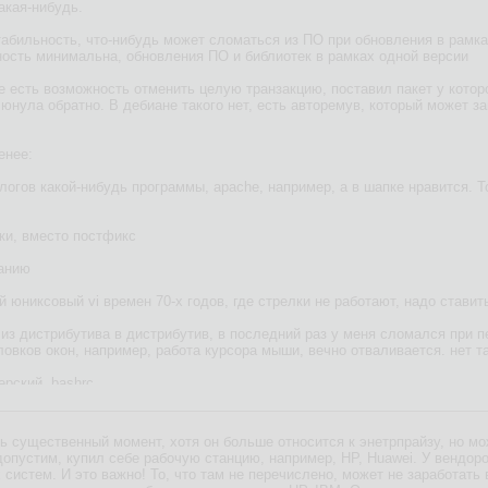
акая-нибудь.
табильность, что-нибудь может сломаться из ПО при обновления в рамка
ность минимальна, обновления ПО и библиотек в рамках одной версии
е есть возможность отменить целую транзакцию, поставил пакет у которо
нула обратно. В дебиане такого нет, есть авторемув, который может зац
енее:
алогов какой-нибудь программы, apache, например, а в шапке нравится. Т
бки, вместо постфикс
чанию
ый юниксовый vi времен 70-х годов, где стрелки не работают, надо стави
, из дистрибутива в дистрибутив, в последний раз у меня сломался при п
овков окон, например, работа курсора мыши, вечно отваливается. нет та
ерский .bashrc
ашения терминала
ь существенный момент, хотя он больше относится к энетрпрайзу, но мо
чи подобное. А шапку поставил - и вот прямо как оно твоё.
опустим, купил себе рабочую станцию, например, HP, Huawei. У вендор
систем. И это важно! То, что там не перечислено, может не заработать