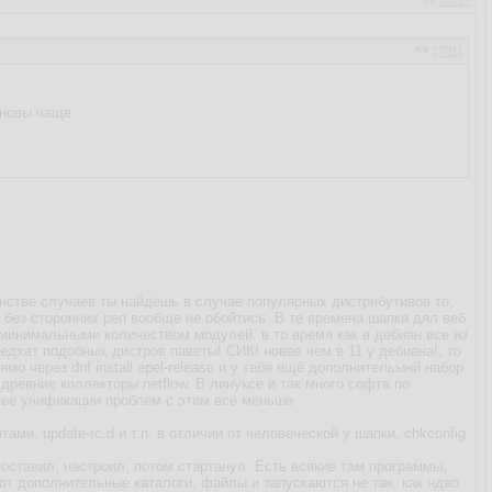
37819
37811
бновы чаще
нстве случаев ты найдёшь в случае популярных дистрибутивов то,
 без сторонних реп вообще не обойтись. В те времена шапка дял веб
 минимальными количеством модулей. в то время как в дебиан все из
едхат подобных дистров паветы! СИК! новее чем в 11 у дебиана!, то
мо через dnf install epel-release и у тебя ещё дополнительынй набор
ревние коллекторы netflow. В линуксе и так много софта по
енее унификации проблем с этим всё меньше
и, update-rc.d и т.п. в отличии от человеческой у шапки, сhkconfig
оставил, настроил, потом стартанул. Есть всякие там программы,
ют дополнительные каталоги, файлы и запускаются не так, как ндао.