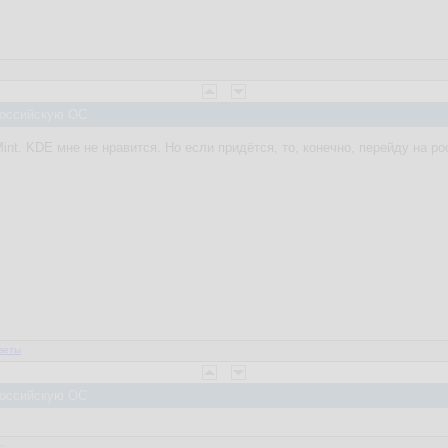
 Российскую ОС
 Mint. KDE мне не нравится. Но если придётся, то, конечно, перейду на 
веты
 Российскую ОС