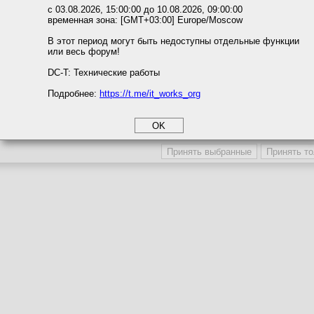
ожете выбрать по своему усмотрению.
с 03.08.2026, 15:00:00 до 10.08.2026, 09:00:00
временная зона: [GMT+03:00] Europe/Moscow
м ссылкам мы можете ознакомиться с действующим на сайте пользова
итикой конфиденциальности.
В этот период могут быть недоступны отдельные функции
или весь форум!
соглашение
циальности
DC-T: Технические работы
Подробнее:
https://t.me/it_works_org
okie
а статистики
етинга и рекламы