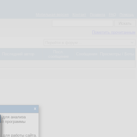
Мобильная версия
Контакт
Правила
FAQ
Помощь
Пометить прочитанным
Посл.
Последний автор
Сообщения
Просмотры / Боты
сообщение
x
е для анализа
кой программы
х для работы сайта.