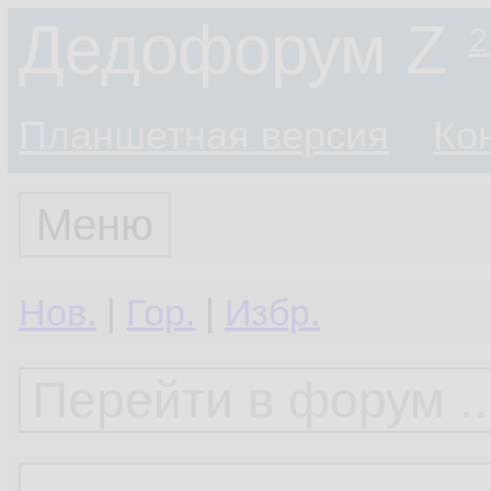
Дедофорум Z
2
Планшетная версия
Ко
Меню
Нов.
|
Гор.
|
Избр.