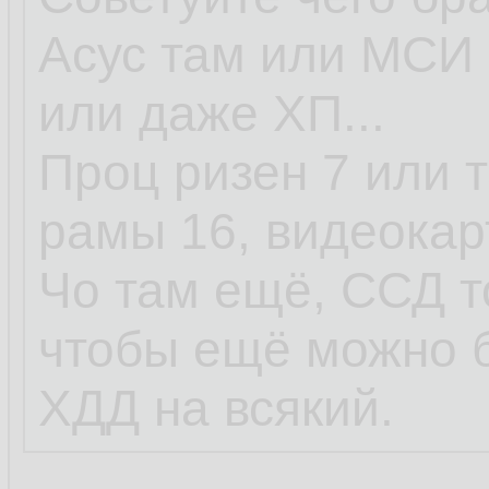
Асус там или МСИ 
или даже ХП...
Проц ризен 7 или т
рамы 16, видеокар
Чо там ещё, ССД т
чтобы ещё можно 
ХДД на всякий.