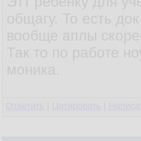
Этт ребёнку для уч
общагу. То есть до
вообще аплы скоре
Так то по работе но
моника.
Ответить
|
Цитировать
|
Написа