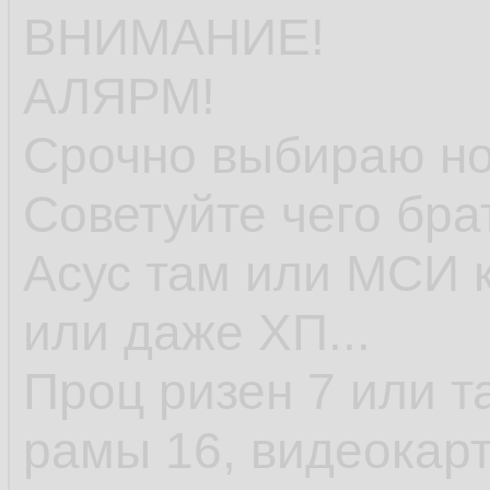
ВНИМАНИЕ!
АЛЯРМ!
Срочно выбираю но
Советуйте чего бра
Асус там или МСИ к
или даже ХП...
Проц ризен 7 или т
рамы 16, видеокарт