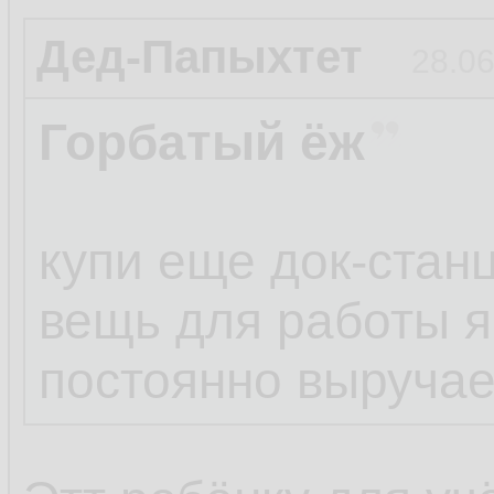
Дед-Папыхтет
28.06
Горбатый ёж
купи еще док-стан
вещь для работы 
постоянно выручае