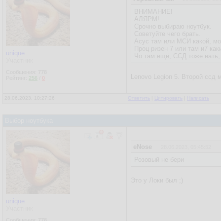
ВНИМАНИЕ!
АЛЯРМ!
Срочно выбираю ноутбук.
Советуйте чего брать.
Асус там или МСИ какой, мо
Проц ризен 7 или там и7 как
unique
Чо там ещё, ССД тоже нать
Участник
Сообщения:
778
Lenovo Legion 5. Второй ссд 
Рейтинг:
256
/
0
28.06.2023, 10:27:26
Ответить
|
Цитировать
|
Написать
Выбор ноутбука
eNose
28.06.2023, 05:45:52
Розовый не бери
Это у Локи был ;)
unique
Участник
Сообщения:
778