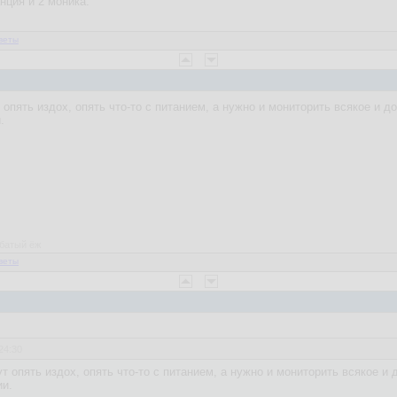
анция и 2 моника.
веты
 опять издох, опять что-то с питанием, а нужно и мониторить всякое и д
.
рбатый ёж
веты
24:30
т опять издох, опять что-то с питанием, а нужно и мониторить всякое и 
ии.