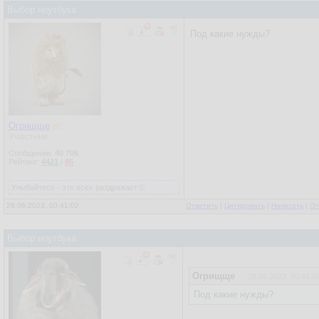
Выбор ноутбука
Под какие нужды?
Огрищще
Участник
Сообщения:
40 706
Рейтинг:
4421
/
85
Улыбайтесь - это всех раздражает.©
28.06.2023, 00:41:02
Ответить
|
Цитировать
|
Написать
|
От
Выбор ноутбука
Огрищще
28.06.2023, 00:41:0
Под какие нужды?