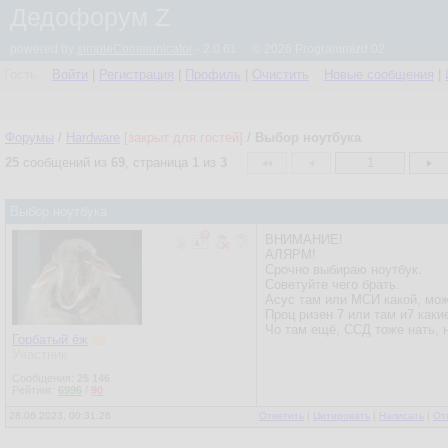
Дедофорум Z
powered by
simpleCommunicator
- 2.0.61 © 2026 Programmizd 02
Гость
Войти
|
Регистрация
|
Профиль
|
Очистить
Новые сообщения
|
Форумы
/
Hardware
[закрыт для гостей]
/
Выбор ноутбука
25
сообщений из
69
, страница
1
из
3
1
Выбор ноутбука
ВНИМАНИЕ!
АЛЯРМ!
Срочно выбираю ноутбук.
Советуйте чего брать.
Асус там или МСИ какой, мож
Проц ризен 7 или там и7 каки
Чо там ещё, ССД тоже нать, 
Горбатый ёж
Участник
Сообщения:
25 146
Рейтинг:
6996
/
90
28.06.2023, 00:31:26
Ответить
|
Цитировать
|
Написать
|
От