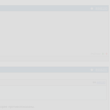
#448193
Рейтинг:
0
/
0
#448207
448193
корее противопоказаны.