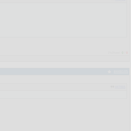
Рейтинг:
0
/
0
#448105
447865