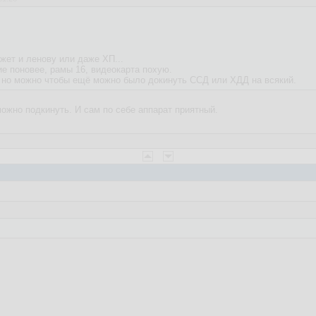
жет и ленову или даже ХП...
ие поновее, рамы 16, видеокарта похую.
, но можно чтобы ещё можно было докинуть ССД или ХДД на всякий.
можно подкинуть. И сам по себе аппарат приятный.