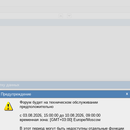
веты
тку данных
яется обработка файлов cookie, необходимых для работы сайта, а такж
x
Предупреждение
та и улучшения предоставляемых сервисов с использованием метричес
Форум будет на техническом обслуживании
предположительно
вать сайт, вы даёте согласие на обработку файлов cookie, необходимы
0:51:52
ожете выбрать по своему усмотрению.
с 03.08.2026, 15:00:00 до 10.08.2026, 09:00:00
временная зона: [GMT+03:00] Europe/Moscow
м ссылкам мы можете ознакомиться с действующим на сайте пользова
итикой конфиденциальности.
В этот период могут быть недоступны отдельные функции