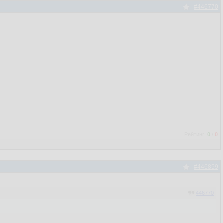
#446770
Рейтинг:
0
/
0
#446859
446770