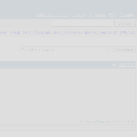
Мобильная версия
Контакт
Правила
FAQ
Помощь
нное
|
Игнор. тему
|
Прикреп. тему
|
Пометить прочит.
/
непрочит.
|
Фильтр
#446733
Нравится:
Гарыныч
Рейтинг:
1
/
0