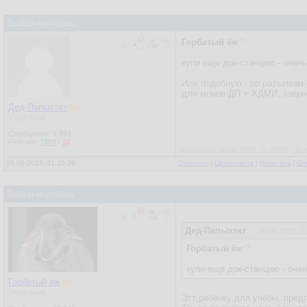
Выбор ноутбука
Горбатый ёж
купи еще док-станцию - очен
Или подобную - по разъемам с
для монов ДП + ХДМИ, эзерне
Дед-Папыхтет
Участник
Сообщения:
5 894
Рейтинг:
1868
/
16
Изменено: 28.06.2023, 11:22:23 - Д
28.06.2023, 11:20:39
Ответить
|
Цитировать
|
Написать
|
От
Выбор ноутбука
Дед-Папыхтет
28.06.2023, 11
Горбатый ёж
купи еще док-станцию - оче
Горбатый ёж
Участник
Этт ребёнку для учёбы, пред