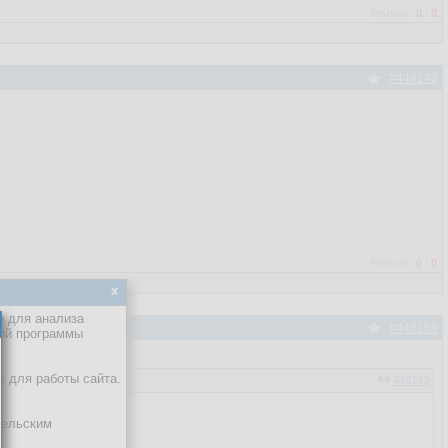
Рейтинг:
0
/
0
#448143
Рейтинг:
0
/
0
x
е для анализа
#448159
кой программы
х для работы сайта.
448143
тельским