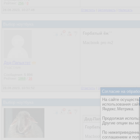
Рейтинг:
256
/
0
28.06.2023, 10:27:46
Ответить
|
Цитировать
|
Написать
Выбор ноутбука
Горбатый ёж
Macbook pro m2
Дед-Папыхтет
Участник
Сообщения:
5 894
Рейтинг:
1868
/
16
28.06.2023, 10:51:52
Ответить
|
Цитировать
|
Написать
|
От
Согласие на обрабо
На сайте осуществл
Выбор ноутбука
использования сай
Яндекс.Метрика.
Продолжая использо
Дед-Папыхтет
28.06.2023, 1
Другие опции вы м
Горбатый ёж
По нижеприведенны
Macbook pro m2
соглашением и пол