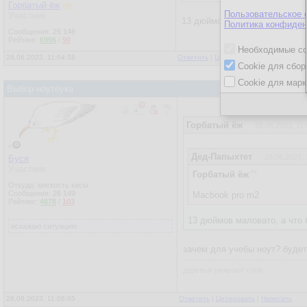
Горбатый ёж
Пользовательское 
Участник
13 дюймов маловато, а что б
Политика конфиден
Сообщения:
25 146
Рейтинг:
6996
/
90
Необходимые co
28.06.2023, 11:04:38
Ответить
|
Цитировать
|
Написать
|
От
Cookie для сбор
Cookie для марк
Выбор ноутбука
Горбатый ёж
28.06.2023, 11:
Дед-Папыхтет
28.06.2023, 
Буся
Участник
Горбатый ёж
Откуда: мягкость кисы
Сообщения:
26 149
Macbook pro m2
Рейтинг:
4878
/
103
13 дюймов маловато, а что 
искажаю ситуацию
зачем для учебы ноут? будет
деревья умирают стоя
28.06.2023, 11:06:05
Ответить
|
Цитировать
|
Написать