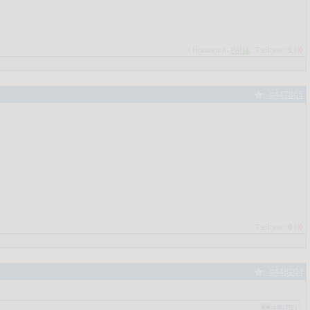
Нравится:
PaNik
Рейтинг:
1
/
0
#447865
Рейтинг:
0
/
0
#448104
446733