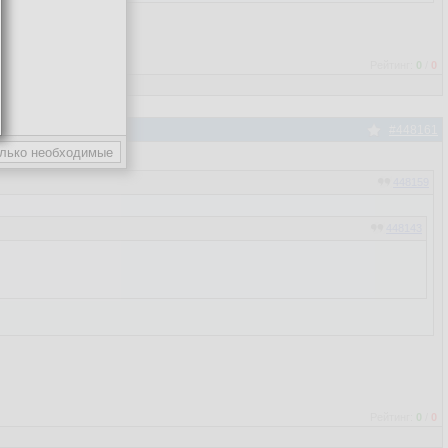
Рейтинг:
0
/
0
#448161
448159
448143
Рейтинг:
0
/
0