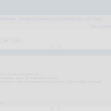
Избранное
Форумы
|
Пользователи
|
Статистика
|
Мод. лог
|
Поиск
Доб. в избра
все
ет и ленову или даже ХП...
е поновее, рамы 16, видеокарта похую.
но можно чтобы ещё можно было докинуть ССД или ХДД на всякий.
веты