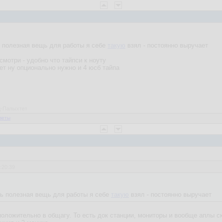
ь полезная вещь для работы я себе
такую
взял - постоянно выручает
мотри - удобно что тайпси к ноуту
т ну опционально нужно и 4 юсб тайпа
ед-Папыхтет
веты
:20:39
нь полезная вещь для работы я себе
такую
взял - постоянно выручает
положительно в общагу. То есть док станции, мониторы и вообще аплы с