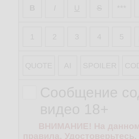
B
I
U
S
***
1
2
3
4
5
QUOTE
AI
SPOILER
CO
Сообщение со
видео 18+
ВНИМАНИЕ! На данном
правила. Удостоверьтесь,