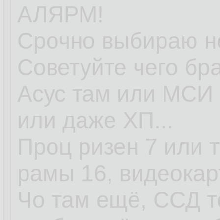
АЛЯРМ!
Срочно выбираю но
Советуйте чего бра
Асус там или МСИ 
или даже ХП...
Проц ризен 7 или т
рамы 16, видеокар
Чо там ещё, ССД т