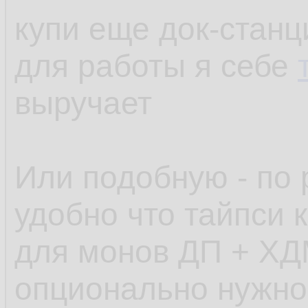
купи еще док-станц
для работы я себе
выручает
Или подобную - по 
удобно что тайпси к
для монов ДП + ХД
опционально нужно