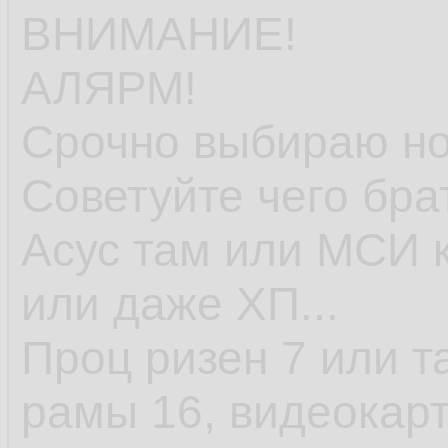
ВНИМАНИЕ!
АЛЯРМ!
Срочно выбираю но
Советуйте чего бра
Асус там или МСИ к
или даже ХП...
Проц ризен 7 или т
рамы 16, видеокарт