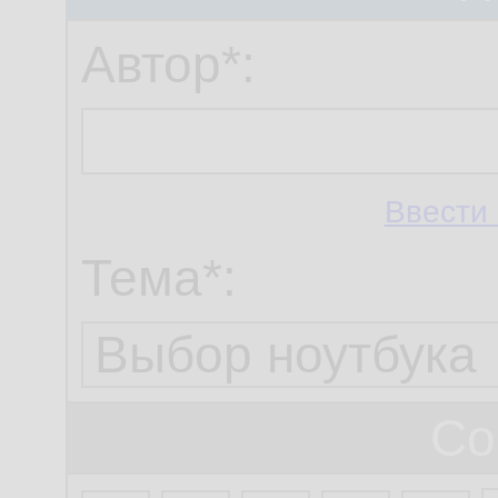
Автор*:
Ввести 
Тема*:
Со