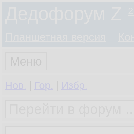
Дедофорум Z
2
Планшетная версия
Ко
Меню
Нов.
|
Гор.
|
Избр.