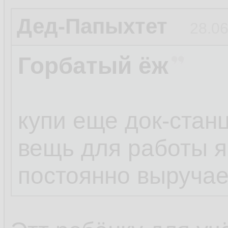
Дед-Папыхтет
28.06
Горбатый ёж
купи еще док-стан
вещь для работы 
постоянно выручае