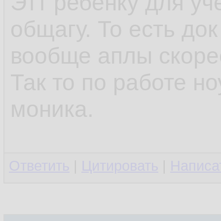
Этт ребёнку для уч
общагу. То есть до
вообще аплы скоре
Так то по работе но
моника.
Ответить
|
Цитировать
|
Написа