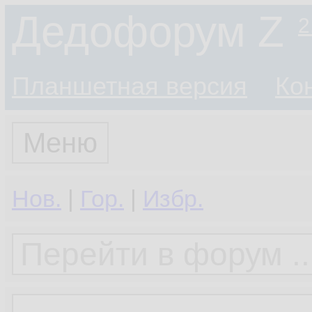
Дедофорум Z
2
Планшетная версия
Ко
Меню
Нов.
|
Гор.
|
Избр.