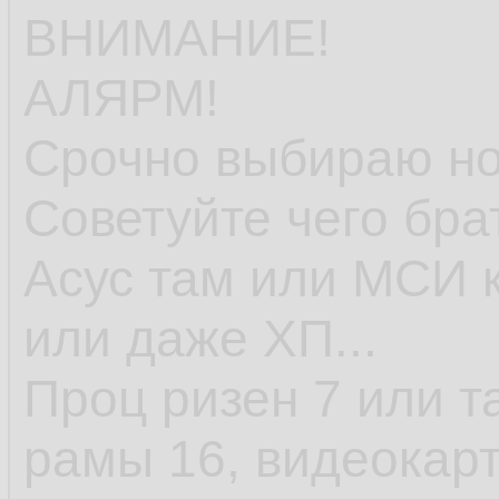
ВНИМАНИЕ!
АЛЯРМ!
Срочно выбираю но
Советуйте чего бра
Асус там или МСИ к
или даже ХП...
Проц ризен 7 или т
рамы 16, видеокарт