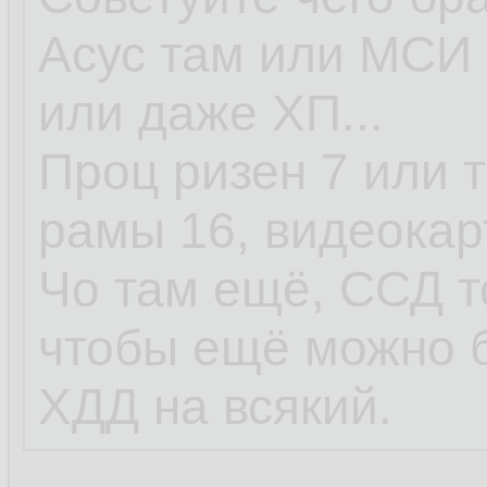
Асус там или МСИ 
или даже ХП...
Проц ризен 7 или т
рамы 16, видеокар
Чо там ещё, ССД т
чтобы ещё можно 
ХДД на всякий.