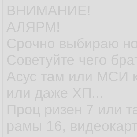
ВНИМАНИЕ!
АЛЯРМ!
Срочно выбираю но
Советуйте чего бра
Асус там или МСИ к
или даже ХП...
Проц ризен 7 или т
рамы 16, видеокарт