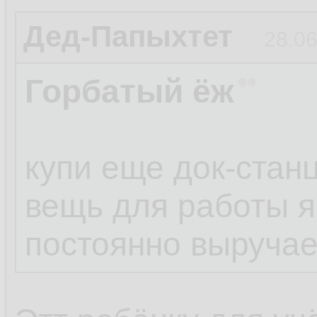
Дед-Папыхтет
28.06
Горбатый ёж
купи еще док-стан
вещь для работы 
постоянно выручае