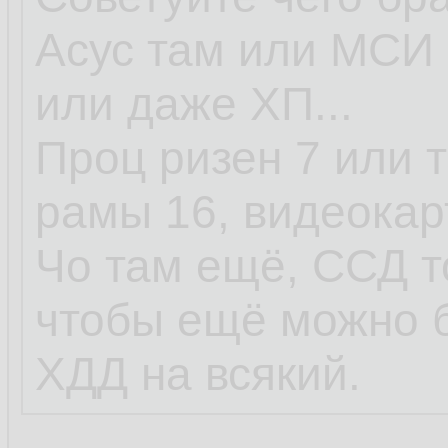
Асус там или МСИ 
или даже ХП...
Проц ризен 7 или т
рамы 16, видеокар
Чо там ещё, ССД т
чтобы ещё можно 
ХДД на всякий.