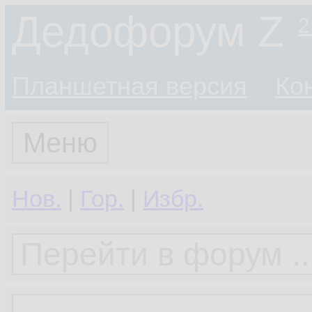
Дедофорум Z
2
Планшетная версия
Ко
Меню
Нов.
|
Гор.
|
Избр.