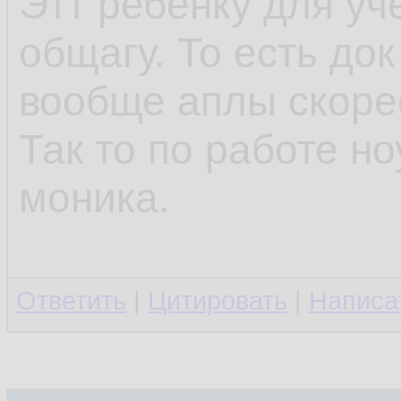
Этт ребёнку для уч
общагу. То есть до
вообще аплы скоре
Так то по работе но
моника.
Ответить
|
Цитировать
|
Написа