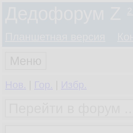
Дедофорум Z
2
Планшетная версия
Ко
Меню
Нов.
|
Гор.
|
Избр.