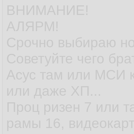
ВНИМАНИЕ!
АЛЯРМ!
Срочно выбираю но
Советуйте чего бра
Асус там или МСИ к
или даже ХП...
Проц ризен 7 или т
рамы 16, видеокарт