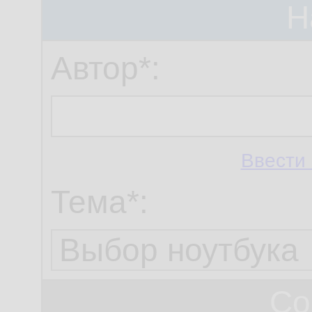
Н
Автор*:
Ввести 
Тема*:
Со