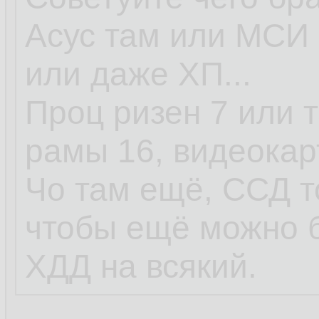
Асус там или МСИ 
или даже ХП...
Проц ризен 7 или т
рамы 16, видеокар
Чо там ещё, ССД т
чтобы ещё можно 
ХДД на всякий.