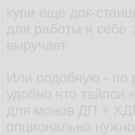
купи еще док-станц
для работы я себе
выручает
Или подобную - по 
удобно что тайпси к
для монов ДП + ХД
опционально нужно