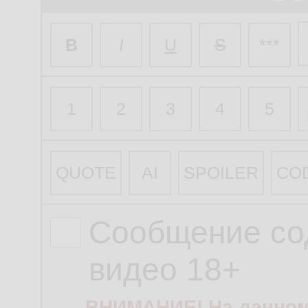
B
I
U
S
***
1
2
3
4
5
QUOTE
AI
SPOILER
CO
Сообщение со
видео 18+
ВНИМАНИЕ! На данном