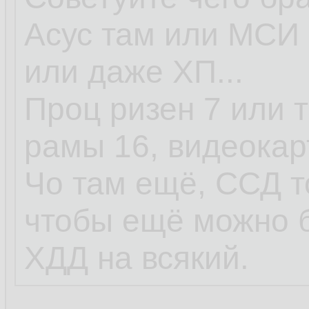
Асус там или МСИ 
или даже ХП...
Проц ризен 7 или т
рамы 16, видеокар
Чо там ещё, ССД т
чтобы ещё можно 
ХДД на всякий.