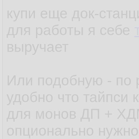
купи еще док-станц
для работы я себе
выручает
Или подобную - по 
удобно что тайпси к
для монов ДП + ХД
опционально нужно