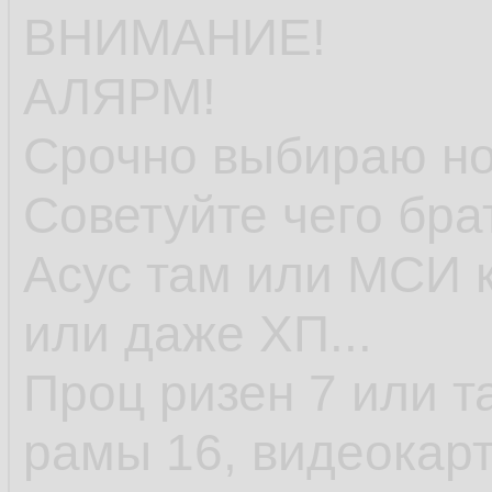
ВНИМАНИЕ!
АЛЯРМ!
Срочно выбираю но
Советуйте чего бра
Асус там или МСИ к
или даже ХП...
Проц ризен 7 или т
рамы 16, видеокарт