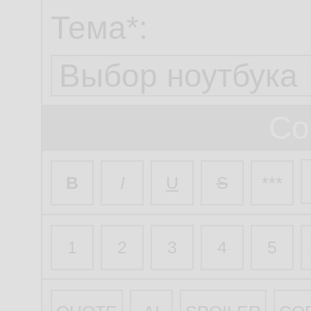
Тема*:
Со
B
I
U
S
***
1
2
3
4
5