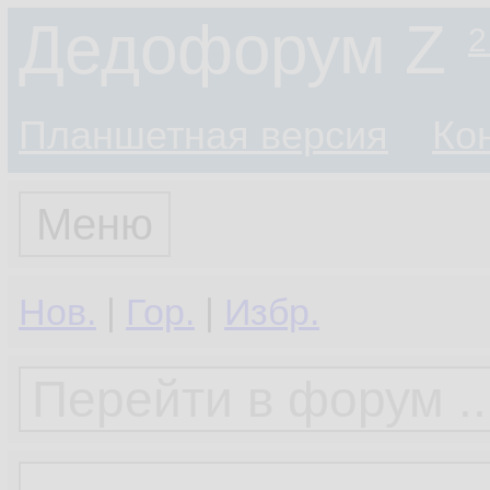
Дедофорум Z
2
Планшетная версия
Ко
Меню
Нов.
|
Гор.
|
Избр.