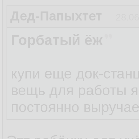
Дед-Папыхтет
28.06
Горбатый ёж
купи еще док-стан
вещь для работы 
постоянно выручае