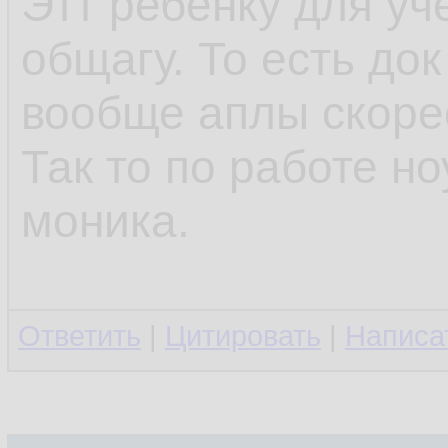
Этт ребёнку для уч
общагу. То есть до
вообще аплы скоре
Так то по работе но
моника.
Ответить
|
Цитировать
|
Написа