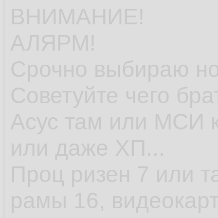
ВНИМАНИЕ!
АЛЯРМ!
Срочно выбираю но
Советуйте чего бра
Асус там или МСИ к
или даже ХП...
Проц ризен 7 или т
рамы 16, видеокарт