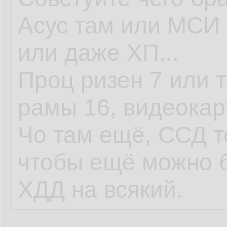
Асус там или МСИ 
или даже ХП...
Проц ризен 7 или т
рамы 16, видеокар
Чо там ещё, ССД т
чтобы ещё можно 
ХДД на всякий.