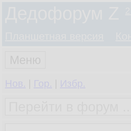
Дедофорум Z
2
Планшетная версия
Ко
Меню
Нов.
|
Гор.
|
Избр.