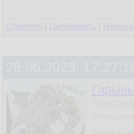
Ответить
|
Цитировать
|
Написа
28.06.2023, 17:27:1
Гарын
Участни
[игнориру
Откуда: о