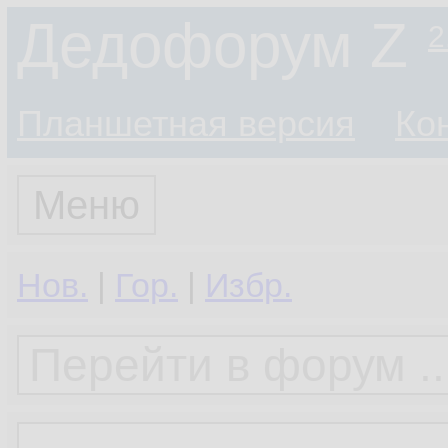
Дедофорум Z
2
Планшетная версия
Ко
Меню
Нов.
|
Гор.
|
Избр.