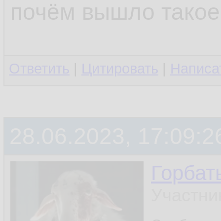
почём вышло такое
Ответить
|
Цитировать
|
Написа
28.06.2023, 17:09:2
Горбат
Участни