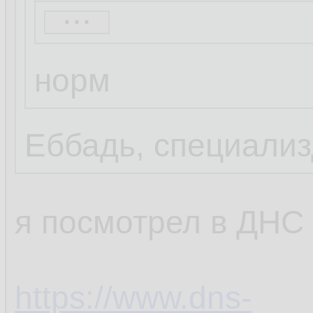
...
Огрищще
норм
63
Еббадь, специализ
я посмотрел в ДНС
https://www.dns-