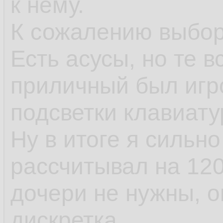
к нему.
К сожалению выбор
Есть асусы, но те в
приличный был игро
подсветки клавиату
Ну в итоге я сильн
рассчитывал на 120
дочери не нужны, о
дискретка.