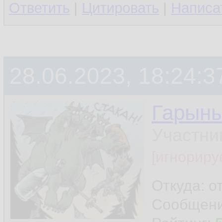
Ответить
|
Цитировать
|
Написа
28.06.2023, 18:24:3
Гарын
Участни
[игнориру
Откуда: о
Сообщен