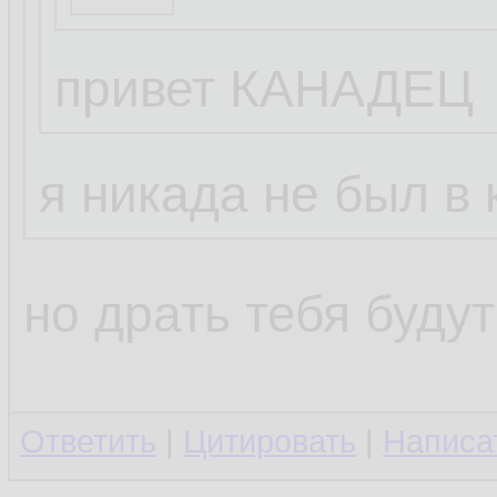
eNose
28.06.2023, 12
привет КАНАДЕЦ
Горбатый ёж
28.
я никада не был в
...
но драть тебя буду
книжку купи! "ка
день"
Ответить
|
Цитировать
|
Написа