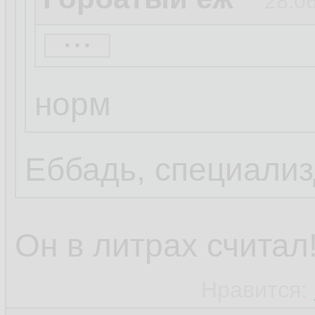
28.06
...
Огрищще
норм
63
Еббадь, специализ
Он в литрах считал
Нравится: