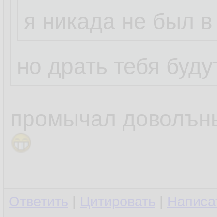
Шоколадный01
я никада не был в
eNose
28.06.2023, 1
но драть тебя буду
...
промычал доволън
вон иноз купил и
радуецца
Ответить
|
Цитировать
|
Написа
привет КАНАДЕЦ