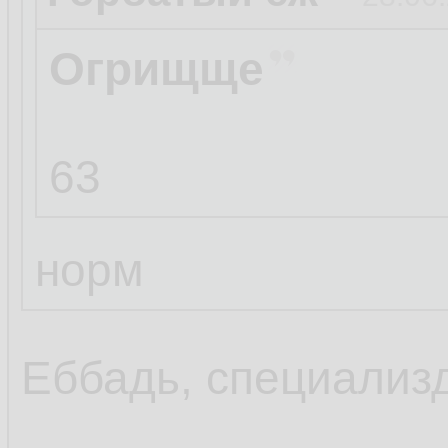
Огрищще
63
норм
Еббадь, специализ