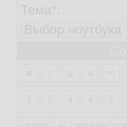
Тема*:
Со
B
I
U
S
***
1
2
3
4
5
QUOTE
AI
SPOILER
CO