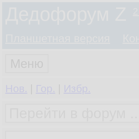
Дедофорум Z
2
Планшетная версия
Ко
Меню
Нов.
|
Гор.
|
Избр.