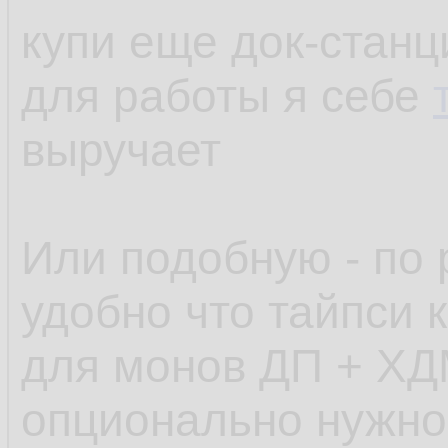
купи еще док-станц
для работы я себе
выручает
Или подобную - по 
удобно что тайпси к
для монов ДП + ХД
опционально нужно