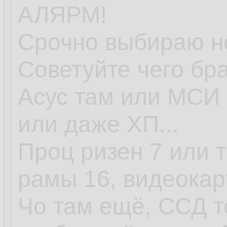
АЛЯРМ!
Срочно выбираю но
Советуйте чего бра
Асус там или МСИ 
или даже ХП...
Проц ризен 7 или т
рамы 16, видеокар
Чо там ещё, ССД т