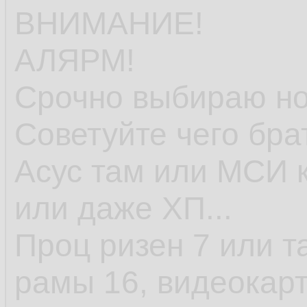
ВНИМАНИЕ!
АЛЯРМ!
Срочно выбираю но
Советуйте чего бра
Асус там или МСИ к
или даже ХП...
Проц ризен 7 или т
рамы 16, видеокарт