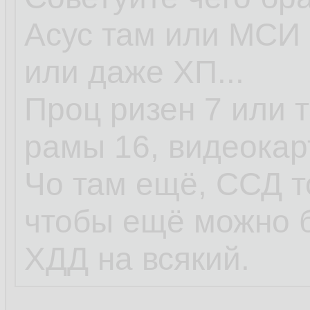
Асус там или МСИ 
или даже ХП...
Проц ризен 7 или т
рамы 16, видеокар
Чо там ещё, ССД т
чтобы ещё можно 
ХДД на всякий.