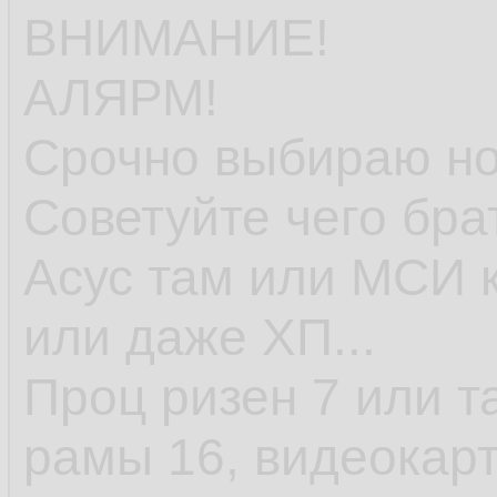
ВНИМАНИЕ!
АЛЯРМ!
Срочно выбираю но
Советуйте чего бра
Асус там или МСИ к
или даже ХП...
Проц ризен 7 или т
рамы 16, видеокарт