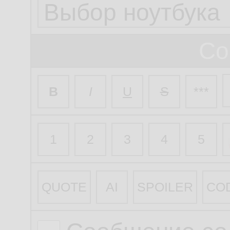
Со
B
I
U
S
***
1
2
3
4
5
QUOTE
AI
SPOILER
CO