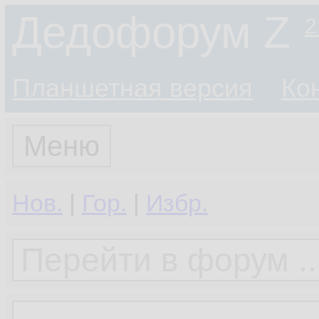
Дедофорум Z
2
Планшетная версия
Ко
Меню
Нов.
|
Гор.
|
Избр.