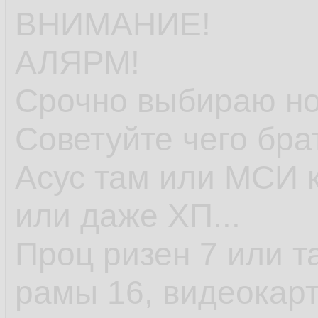
ВНИМАНИЕ!
АЛЯРМ!
Срочно выбираю но
Советуйте чего бра
Асус там или МСИ к
или даже ХП...
Проц ризен 7 или т
рамы 16, видеокарт