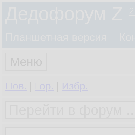
Дедофорум Z
2
Планшетная версия
Ко
Меню
Нов.
|
Гор.
|
Избр.