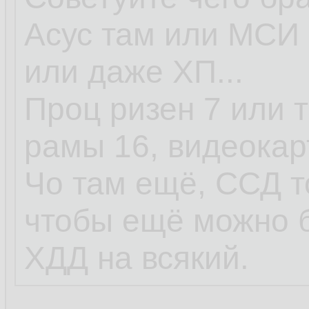
Асус там или МСИ 
или даже ХП...
Проц ризен 7 или т
рамы 16, видеокар
Чо там ещё, ССД т
чтобы ещё можно 
ХДД на всякий.