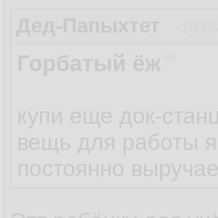
Дед-Папыхтет
28.06
Горбатый ёж
купи еще док-стан
вещь для работы 
постоянно выручае