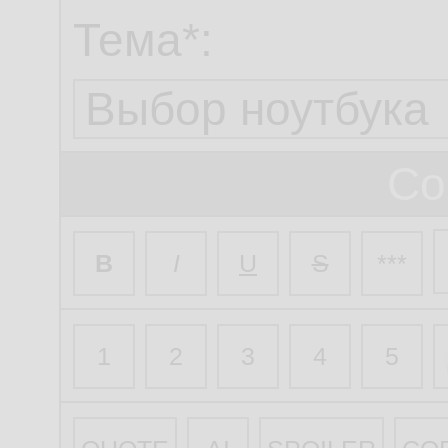
Тема*:
Со
B
I
U
S
***
1
2
3
4
5