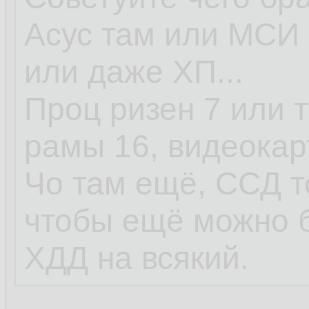
Асус там или МСИ 
или даже ХП...
Проц ризен 7 или т
рамы 16, видеокар
Чо там ещё, ССД т
чтобы ещё можно 
ХДД на всякий.