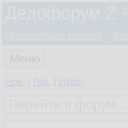
Дедофорум Z
2
Планшетная версия
Ко
Меню
Нов.
|
Гор.
|
Избр.