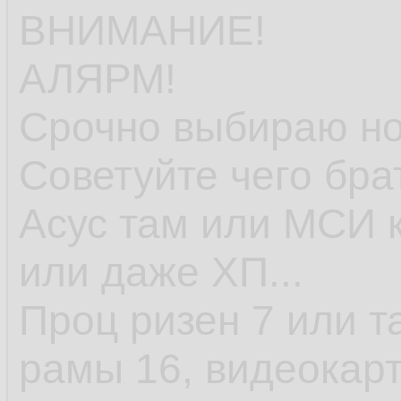
ВНИМАНИЕ!
АЛЯРМ!
Срочно выбираю но
Советуйте чего бра
Асус там или МСИ к
или даже ХП...
Проц ризен 7 или т
рамы 16, видеокарт