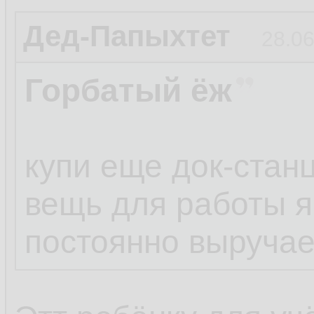
Дед-Папыхтет
28.06
Горбатый ёж
купи еще док-стан
вещь для работы 
постоянно выручае