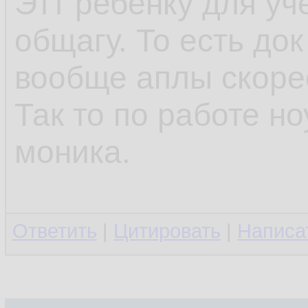
Этт ребёнку для уч
общагу. То есть до
вообще аплы скоре
Так то по работе но
моника.
Ответить
|
Цитировать
|
Написа