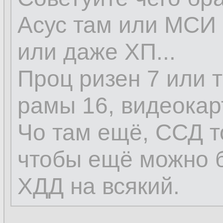
Асус там или МСИ 
или даже ХП...
Проц ризен 7 или т
рамы 16, видеокар
Чо там ещё, ССД т
чтобы ещё можно 
ХДД на всякий.