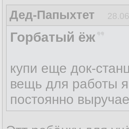
Дед-Папыхтет
28.06
Горбатый ёж
купи еще док-стан
вещь для работы 
постоянно выручае