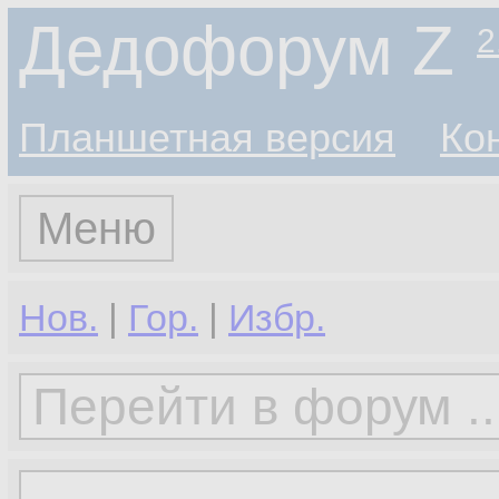
Дедофорум Z
2
Планшетная версия
Ко
Меню
Нов.
|
Гор.
|
Избр.