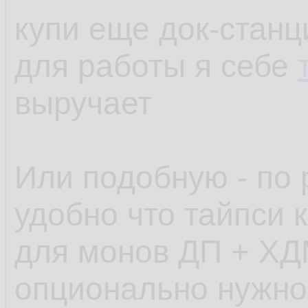
купи еще док-станц
для работы я себе
выручает
Или подобную - по 
удобно что тайпси к
для монов ДП + ХД
опционально нужно