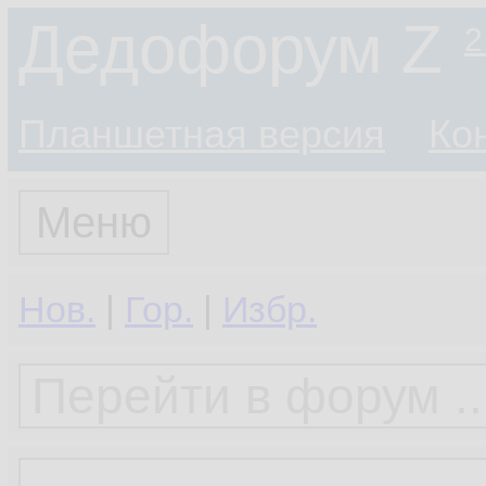
Дедофорум Z
2
Планшетная версия
Ко
Меню
Нов.
|
Гор.
|
Избр.