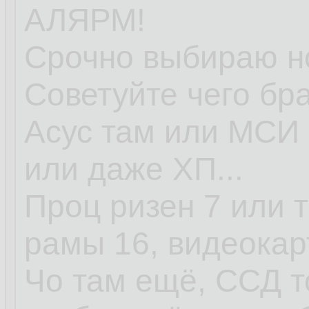
АЛЯРМ!
Срочно выбираю но
Советуйте чего бра
Асус там или МСИ 
или даже ХП...
Проц ризен 7 или т
рамы 16, видеокар
Чо там ещё, ССД т