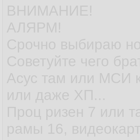
ВНИМАНИЕ!
АЛЯРМ!
Срочно выбираю но
Советуйте чего бра
Асус там или МСИ к
или даже ХП...
Проц ризен 7 или т
рамы 16, видеокарт