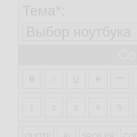
Тема*:
Со
B
I
U
S
***
1
2
3
4
5
QUOTE
AI
SPOILER
CO