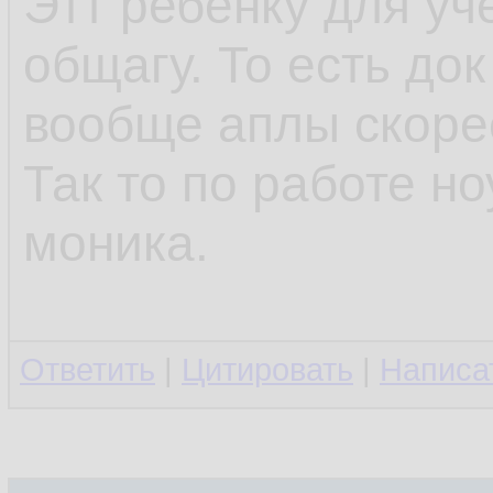
Этт ребёнку для уч
общагу. То есть до
вообще аплы скоре
Так то по работе но
моника.
Ответить
|
Цитировать
|
Написа