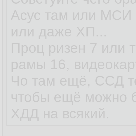
Асус там или МСИ 
или даже ХП...
Проц ризен 7 или т
рамы 16, видеокар
Чо там ещё, ССД т
чтобы ещё можно 
ХДД на всякий.