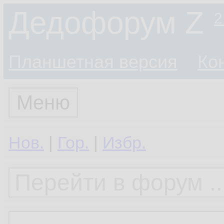
Дедофорум Z
2
Планшетная версия
Ко
Меню
Нов.
|
Гор.
|
Избр.