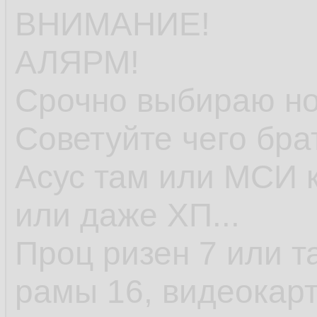
ВНИМАНИЕ!
АЛЯРМ!
Срочно выбираю но
Советуйте чего бра
Асус там или МСИ к
или даже ХП...
Проц ризен 7 или т
рамы 16, видеокарт