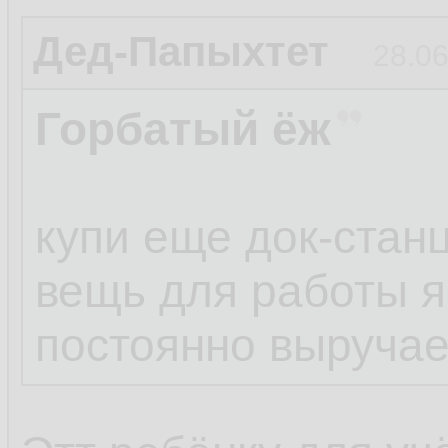
Дед-Папыхтет
28.06
Горбатый ёж
купи еще док-стан
вещь для работы 
постоянно выручае