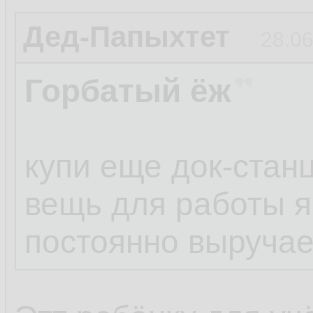
Дед-Папыхтет
28.06
Горбатый ёж
купи еще док-стан
вещь для работы 
постоянно выручае