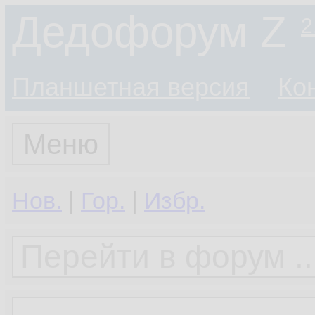
Дедофорум Z
2
Планшетная версия
Ко
Меню
Нов.
|
Гор.
|
Избр.