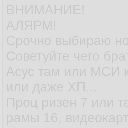
ВНИМАНИЕ!
АЛЯРМ!
Срочно выбираю но
Советуйте чего бра
Асус там или МСИ к
или даже ХП...
Проц ризен 7 или т
рамы 16, видеокарт