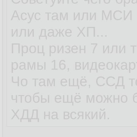
Асус там или МСИ 
или даже ХП...
Проц ризен 7 или т
рамы 16, видеокар
Чо там ещё, ССД т
чтобы ещё можно 
ХДД на всякий.