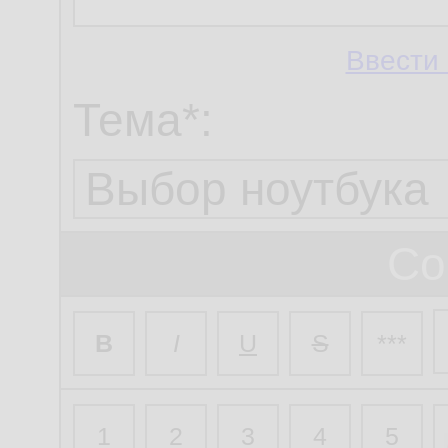
Ввести 
Тема*:
Со
B
I
U
S
***
1
2
3
4
5