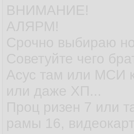
ВНИМАНИЕ!
АЛЯРМ!
Срочно выбираю но
Советуйте чего бра
Асус там или МСИ к
или даже ХП...
Проц ризен 7 или т
рамы 16, видеокарт