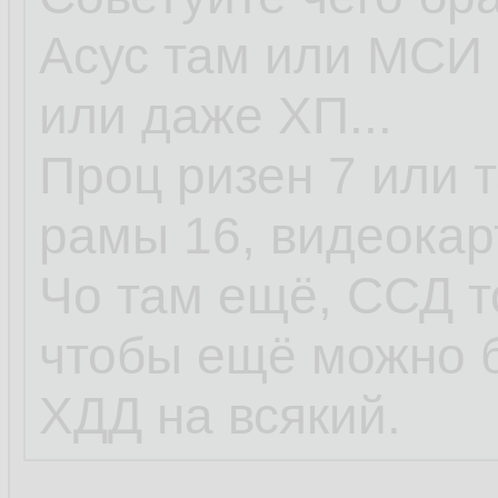
Асус там или МСИ 
или даже ХП...
Проц ризен 7 или т
рамы 16, видеокар
Чо там ещё, ССД т
чтобы ещё можно 
ХДД на всякий.