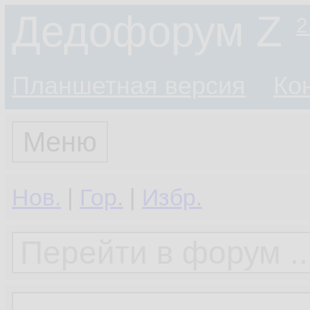
Дедофорум Z
2
Планшетная версия
Ко
Меню
Нов.
|
Гор.
|
Избр.