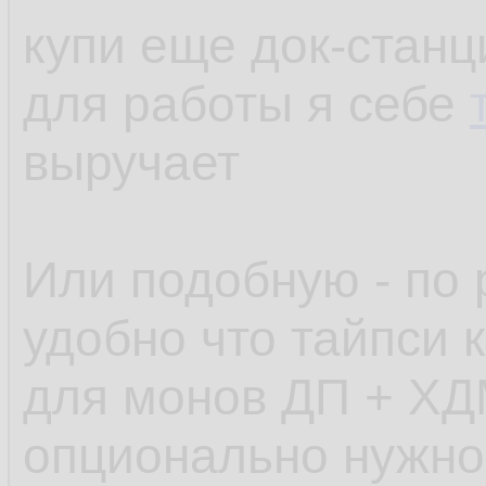
купи еще док-станц
для работы я себе
выручает
Или подобную - по 
удобно что тайпси к
для монов ДП + ХД
опционально нужно