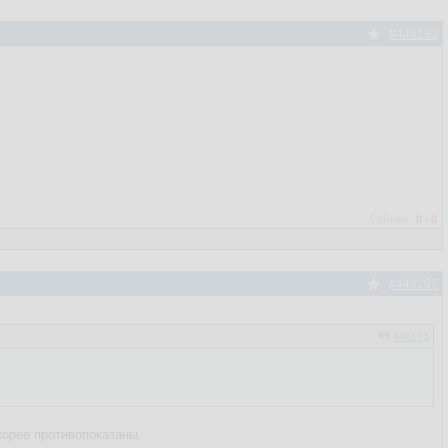
#448193
Рейтинг:
0
/
0
#448207
448193
корее противопоказаны.