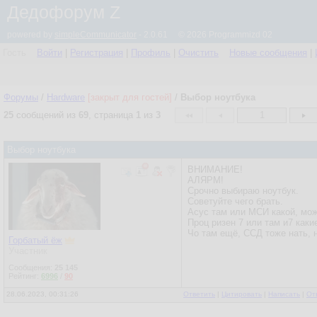
Дедофорум Z
powered by
simpleCommunicator
- 2.0.61 © 2026 Programmizd 02
Гость
Войти
|
Регистрация
|
Профиль
|
Очистить
Новые сообщения
|
Форумы
/
Hardware
[закрыт для гостей]
/
Выбор ноутбука
25
сообщений из
69
, страница
1
из
3
1
Выбор ноутбука
ВНИМАНИЕ!
АЛЯРМ!
Срочно выбираю ноутбук.
Советуйте чего брать.
Асус там или МСИ какой, мож
Проц ризен 7 или там и7 каки
Чо там ещё, ССД тоже нать, 
Горбатый ёж
Участник
Сообщения:
25 145
Рейтинг:
6996
/
90
28.06.2023, 00:31:26
Ответить
|
Цитировать
|
Написать
|
От