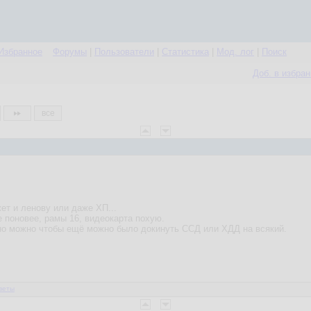
Избранное
Форумы
|
Пользователи
|
Статистика
|
Мод. лог
|
Поиск
Доб. в избра
все
ет и ленову или даже ХП...
е поновее, рамы 16, видеокарта похую.
но можно чтобы ещё можно было докинуть ССД или ХДД на всякий.
веты