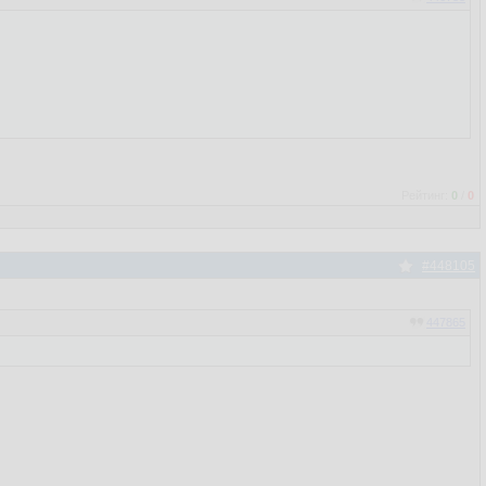
Рейтинг:
0
/
0
#448105
447865