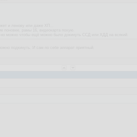
жет и ленову или даже ХП...
ие поновее, рамы 16, видеокарта похую.
, но можно чтобы ещё можно было докинуть ССД или ХДД на всякий.
можно подкинуть. И сам по себе аппарат приятный.