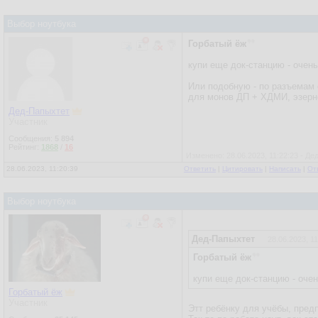
Выбор ноутбука
Горбатый ёж
купи еще док-станцию - очен
Или подобную - по разъемам с
для монов ДП + ХДМИ, эзерне
Дед-Папыхтет
Участник
Сообщения:
5 894
Рейтинг:
1868
/
16
Изменено: 28.06.2023, 11:22:23 - Д
28.06.2023, 11:20:39
Ответить
|
Цитировать
|
Написать
|
От
Выбор ноутбука
Дед-Папыхтет
28.06.2023, 11
Горбатый ёж
купи еще док-станцию - оче
Горбатый ёж
Участник
Этт ребёнку для учёбы, пред