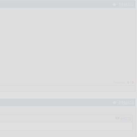
#446770
Рейтинг:
0
/
0
#446859
446770