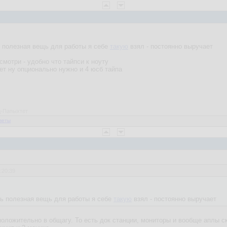
ь полезная вещь для работы я себе
такую
взял - постоянно выручает
мотри - удобно что тайпси к ноуту
т ну опционально нужно и 4 юсб тайпа
ед-Папыхтет
веты
:20:39
нь полезная вещь для работы я себе
такую
взял - постоянно выручает
положительно в общагу. То есть док станции, мониторы и вообще аплы с