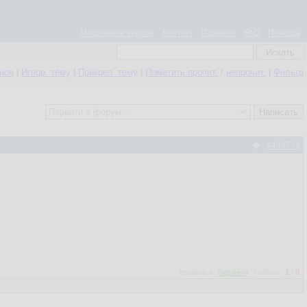
Мобильная версия
Контакт
Правила
FAQ
Помощь
нное
|
Игнор. тему
|
Прикреп. тему
|
Пометить прочит.
/
непрочит.
|
Фильтр
#446733
Нравится:
Гарыныч
Рейтинг:
1
/
0