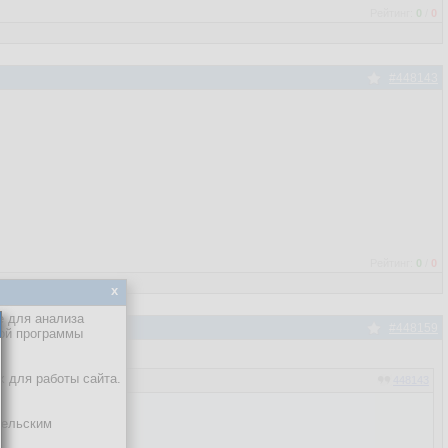
Рейтинг:
0
/
0
#448143
Рейтинг:
0
/
0
x
е для анализа
#448159
кой программы
х для работы сайта.
448143
тельским