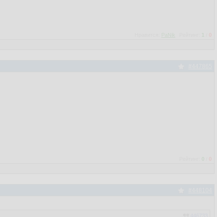
Нравится:
PaNik
Рейтинг:
1
/
0
#447865
Рейтинг:
0
/
0
#448104
446733