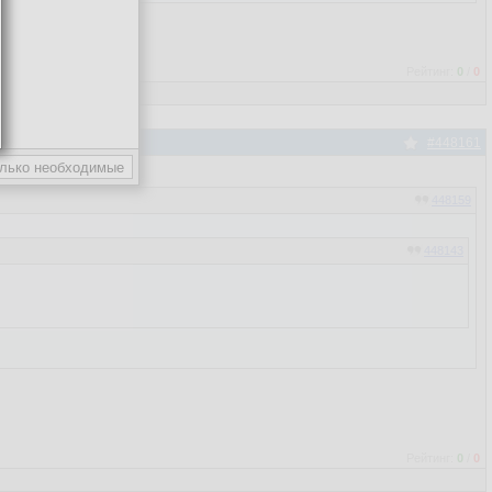
Рейтинг:
0
/
0
#448161
448159
448143
Рейтинг:
0
/
0