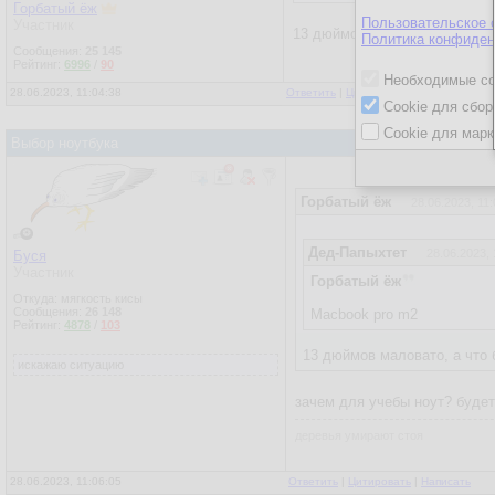
Горбатый ёж
Пользовательское 
Участник
13 дюймов маловато, а что б
Политика конфиден
Сообщения:
25 145
Рейтинг:
6996
/
90
Необходимые co
28.06.2023, 11:04:38
Ответить
|
Цитировать
|
Написать
|
От
Cookie для сбор
Cookie для марк
Выбор ноутбука
Горбатый ёж
28.06.2023, 11:
Дед-Папыхтет
28.06.2023, 
Буся
Участник
Горбатый ёж
Откуда: мягкость кисы
Сообщения:
26 148
Macbook pro m2
Рейтинг:
4878
/
103
13 дюймов маловато, а что 
искажаю ситуацию
зачем для учебы ноут? будет
деревья умирают стоя
28.06.2023, 11:06:05
Ответить
|
Цитировать
|
Написать