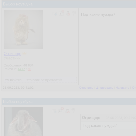
Выбор ноутбука
Под какие нужды?
Огрищще
Участник
Сообщения:
40 684
Рейтинг:
4417
/
85
Улыбайтесь - это всех раздражает.©
28.06.2023, 00:41:02
Ответить
|
Цитировать
|
Написать
|
От
Выбор ноутбука
Огрищще
28.06.2023, 00:41:0
Под какие нужды?