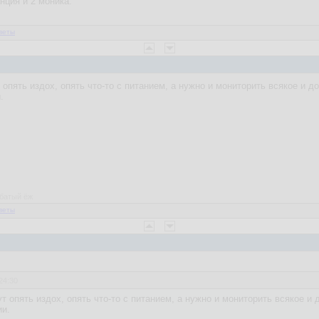
анция и 2 моника.
веты
 опять издох, опять что-то с питанием, а нужно и мониторить всякое и д
.
рбатый ёж
веты
24:30
т опять издох, опять что-то с питанием, а нужно и мониторить всякое и 
ии.