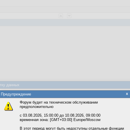
веты
тку данных
яется обработка файлов cookie, необходимых для работы сайта, а такж
x
Предупреждение
та и улучшения предоставляемых сервисов с использованием метричес
Форум будет на техническом обслуживании
предположительно
вать сайт, вы даёте согласие на обработку файлов cookie, необходимы
0:51:52
ожете выбрать по своему усмотрению.
с 03.08.2026, 15:00:00 до 10.08.2026, 09:00:00
временная зона: [GMT+03:00] Europe/Moscow
м ссылкам мы можете ознакомиться с действующим на сайте пользова
итикой конфиденциальности.
В этот период могут быть недоступны отдельные функции