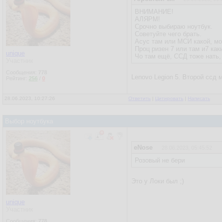
ВНИМАНИЕ!
АЛЯРМ!
Срочно выбираю ноутбук.
Советуйте чего брать.
Асус там или МСИ какой, мо
Проц ризен 7 или там и7 как
unique
Чо там ещё, ССД тоже нать
Участник
Сообщения:
778
Lenovo Legion 5. Второй ссд 
Рейтинг:
256
/
0
28.06.2023, 10:27:26
Ответить
|
Цитировать
|
Написать
Выбор ноутбука
eNose
28.06.2023, 05:45:52
Розовый не бери
Это у Локи был ;)
unique
Участник
Сообщения:
778