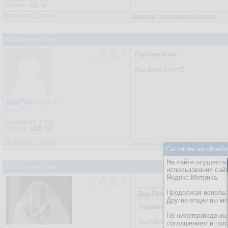
Рейтинг:
256
/
0
28.06.2023, 10:27:46
Ответить
|
Цитировать
|
Написать
Выбор ноутбука
Горбатый ёж
Macbook pro m2
Дед-Папыхтет
Участник
Сообщения:
5 894
Рейтинг:
1868
/
16
28.06.2023, 10:51:52
Ответить
|
Цитировать
|
Написать
|
От
Согласие на обрабо
На сайте осуществл
Выбор ноутбука
использования сай
Яндекс.Метрика.
Продолжая использо
Дед-Папыхтет
28.06.2023, 1
Другие опции вы м
Горбатый ёж
По нижеприведенны
Macbook pro m2
соглашением и пол