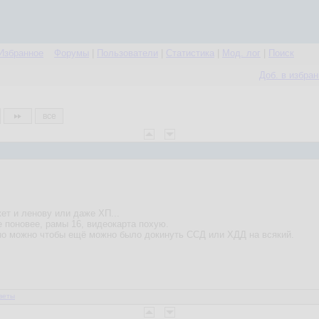
Избранное
Форумы
|
Пользователи
|
Статистика
|
Мод. лог
|
Поиск
Доб. в избра
все
ет и ленову или даже ХП...
е поновее, рамы 16, видеокарта похую.
но можно чтобы ещё можно было докинуть ССД или ХДД на всякий.
веты