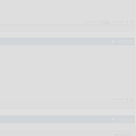
Нравится:
PaNik
Рейтинг:
1
/
0
#447865
Рейтинг:
0
/
0
#448104
446733