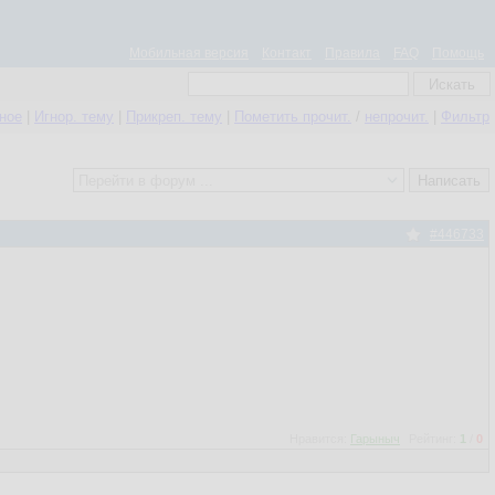
Мобильная версия
Контакт
Правила
FAQ
Помощь
нное
|
Игнор. тему
|
Прикреп. тему
|
Пометить прочит.
/
непрочит.
|
Фильтр
#446733
Нравится:
Гарыныч
Рейтинг:
1
/
0