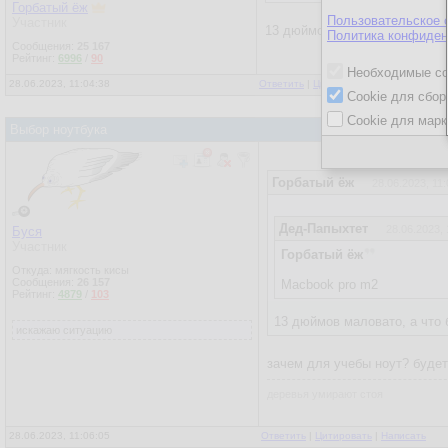
Горбатый ёж
Пользовательское 
Участник
13 дюймов маловато, а что б
Политика конфиден
Сообщения:
25 167
Рейтинг:
6996
/
90
Необходимые co
28.06.2023, 11:04:38
Ответить
|
Цитировать
|
Написать
|
От
Cookie для сбор
Cookie для марк
Выбор ноутбука
Горбатый ёж
28.06.2023, 11:
Дед-Папыхтет
28.06.2023, 
Буся
Участник
Горбатый ёж
Откуда: мягкость кисы
Сообщения:
26 157
Macbook pro m2
Рейтинг:
4879
/
103
13 дюймов маловато, а что 
искажаю ситуацию
зачем для учебы ноут? будет
деревья умирают стоя
28.06.2023, 11:06:05
Ответить
|
Цитировать
|
Написать