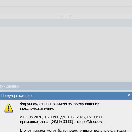
веты
тку данных
яется обработка файлов cookie, необходимых для работы сайта, а такж
x
Предупреждение
та и улучшения предоставляемых сервисов с использованием метричес
Форум будет на техническом обслуживании
предположительно
вать сайт, вы даёте согласие на обработку файлов cookie, необходимы
0:51:52
ожете выбрать по своему усмотрению.
с 03.08.2026, 15:00:00 до 10.08.2026, 09:00:00
временная зона: [GMT+03:00] Europe/Moscow
м ссылкам мы можете ознакомиться с действующим на сайте пользова
итикой конфиденциальности.
В этот период могут быть недоступны отдельные функции