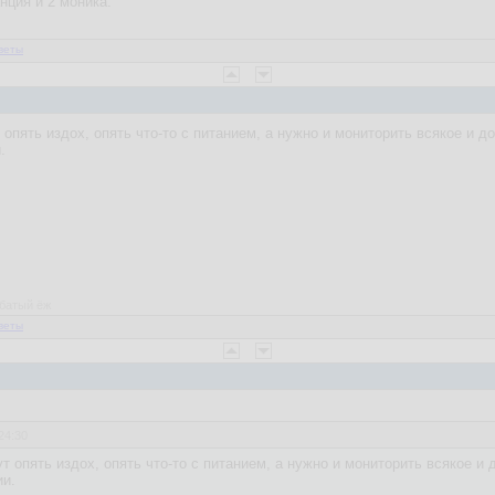
анция и 2 моника.
веты
 опять издох, опять что-то с питанием, а нужно и мониторить всякое и д
.
рбатый ёж
веты
24:30
т опять издох, опять что-то с питанием, а нужно и мониторить всякое и 
ии.