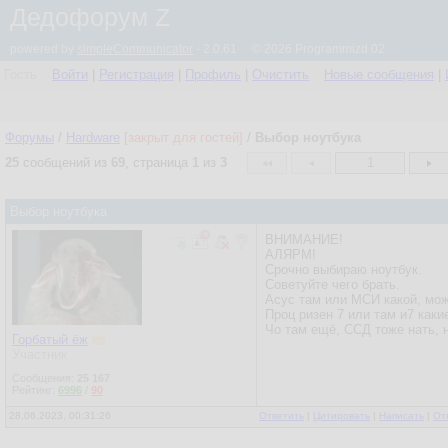
Дедофорум Z
powered by
simpleCommunicator
- 2.0.61 © 2026 Programmizd 02
Гость
Войти
|
Регистрация
|
Профиль
|
Очистить
Новые сообщения
|
Форумы
/
Hardware
[закрыт для гостей]
/
Выбор ноутбука
25
сообщений из
69
, страница
1
из
3
1
Выбор ноутбука
ВНИМАНИЕ!
АЛЯРМ!
Срочно выбираю ноутбук.
Советуйте чего брать.
Асус там или МСИ какой, мож
Проц ризен 7 или там и7 каки
Чо там ещё, ССД тоже нать, 
Горбатый ёж
Участник
Сообщения:
25 167
Рейтинг:
6996
/
90
28.06.2023, 00:31:26
Ответить
|
Цитировать
|
Написать
|
От