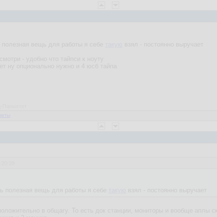
ь полезная вещь для работы я себе
такую
взял - постоянно выручает
мотри - удобно что тайпси к ноуту
т ну опционально нужно и 4 юсб тайпа
ед-Папыхтет
веты
:20:39
нь полезная вещь для работы я себе
такую
взял - постоянно выручает
положительно в общагу. То есть док станции, мониторы и вообще аплы с