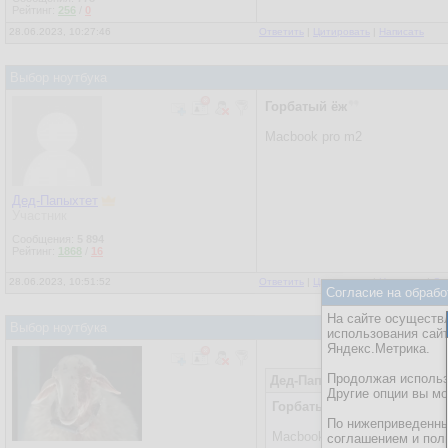
Рейтинг:
256
/
0
28.06.2023, 10:27:46
Ответить
|
Цитировать
|
Написать
Выбор ноутбука
Горбатый ёж
Macbook pro m2
Дед-Папыхтет
Участник
Сообщения:
5 894
Рейтинг:
1868
/
16
28.06.2023, 10:51:52
Ответить
|
Цитировать
|
Написать
|
От
Согласие на обрабо
На сайте осуществл
Выбор ноутбука
использования сай
Яндекс.Метрика.
Продолжая использо
Дед-Папыхтет
28.06.2023, 1
Другие опции вы м
Горбатый ёж
По нижеприведенны
Macbook pro m2
соглашением и пол