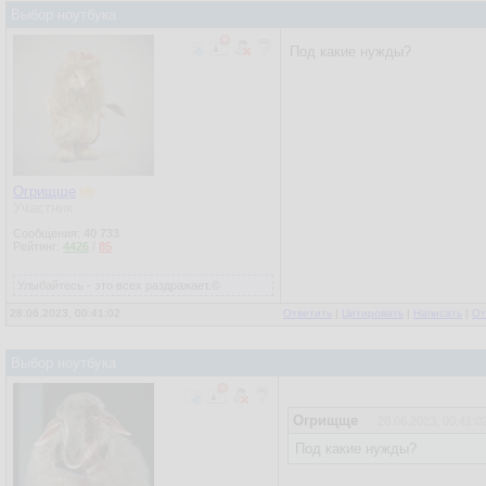
Выбор ноутбука
Под какие нужды?
Огрищще
Участник
Сообщения:
40 733
Рейтинг:
4426
/
85
Улыбайтесь - это всех раздражает.©
28.06.2023, 00:41:02
Ответить
|
Цитировать
|
Написать
|
От
Выбор ноутбука
Огрищще
28.06.2023, 00:41:0
Под какие нужды?