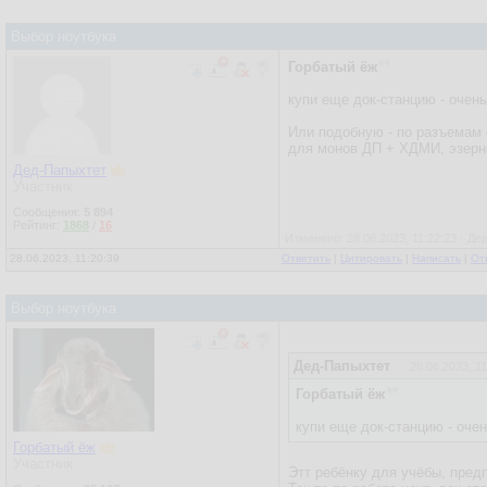
Выбор ноутбука
Горбатый ёж
купи еще док-станцию - очен
Или подобную - по разъемам с
для монов ДП + ХДМИ, эзерне
Дед-Папыхтет
Участник
Сообщения:
5 894
Рейтинг:
1868
/
16
Изменено: 28.06.2023, 11:22:23 - Д
28.06.2023, 11:20:39
Ответить
|
Цитировать
|
Написать
|
От
Выбор ноутбука
Дед-Папыхтет
28.06.2023, 11
Горбатый ёж
купи еще док-станцию - оче
Горбатый ёж
Участник
Этт ребёнку для учёбы, пред