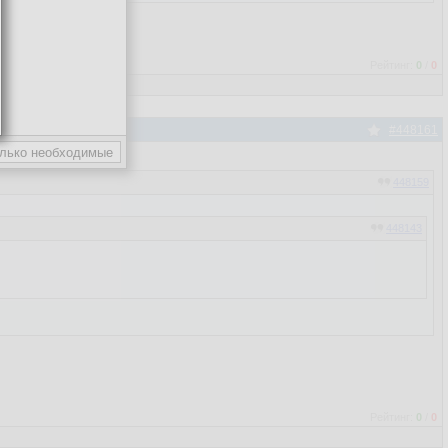
Рейтинг:
0
/
0
#448161
448159
448143
Рейтинг:
0
/
0