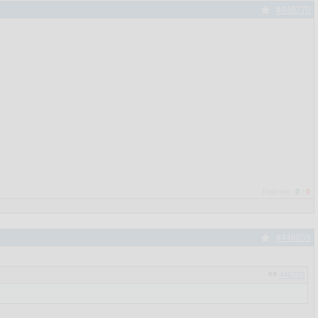
#446770
Рейтинг:
0
/
0
#446859
446770