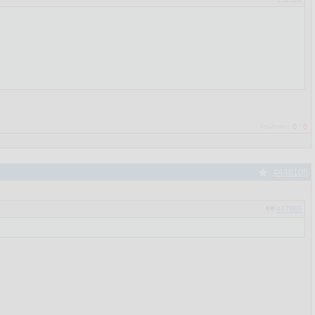
Рейтинг:
0
/
0
#448105
447865