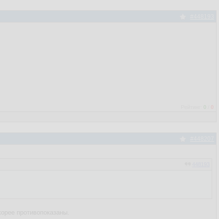
#448193
Рейтинг:
0
/
0
#448207
448193
корее противопоказаны.