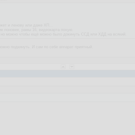
жет и ленову или даже ХП...
ие поновее, рамы 16, видеокарта похую.
, но можно чтобы ещё можно было докинуть ССД или ХДД на всякий.
можно подкинуть. И сам по себе аппарат приятный.