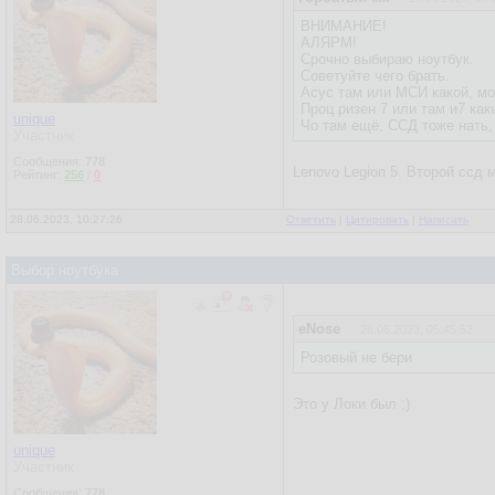
ВНИМАНИЕ!
АЛЯРМ!
Срочно выбираю ноутбук.
Советуйте чего брать.
Асус там или МСИ какой, мо
Проц ризен 7 или там и7 как
unique
Чо там ещё, ССД тоже нать
Участник
Сообщения:
778
Lenovo Legion 5. Второй ссд 
Рейтинг:
256
/
0
28.06.2023, 10:27:26
Ответить
|
Цитировать
|
Написать
Выбор ноутбука
eNose
28.06.2023, 05:45:52
Розовый не бери
Это у Локи был ;)
unique
Участник
Сообщения:
778