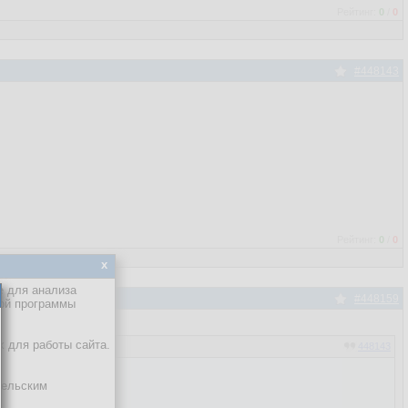
Рейтинг:
0
/
0
#448143
Рейтинг:
0
/
0
x
е для анализа
#448159
кой программы
х для работы сайта.
448143
тельским