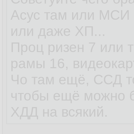
Асус там или МСИ 
или даже ХП...
Проц ризен 7 или т
рамы 16, видеокар
Чо там ещё, ССД т
чтобы ещё можно 
ХДД на всякий.