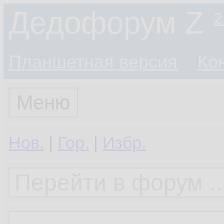
Дедофорум Z
2
Планшетная версия
Ко
Меню
Нов.
|
Гор.
|
Избр.