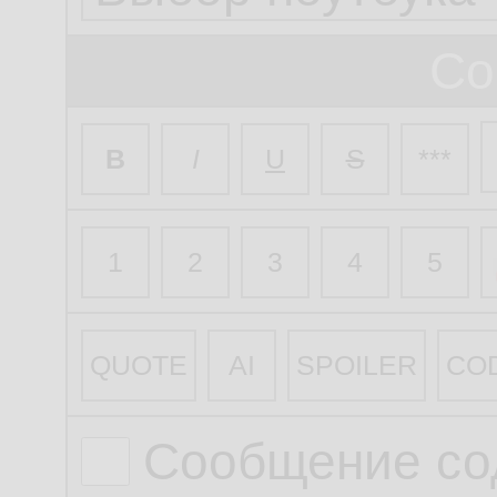
Со
B
I
U
S
***
1
2
3
4
5
QUOTE
AI
SPOILER
CO
Сообщение со