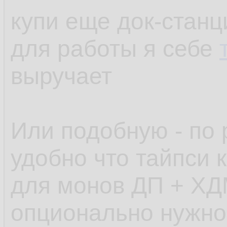
купи еще док-станц
для работы я себе
выручает
Или подобную - по 
удобно что тайпси к
для монов ДП + ХД
опционально нужно