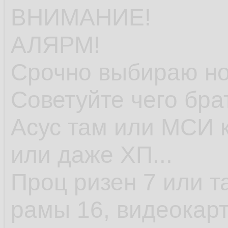
ВНИМАНИЕ!
АЛЯРМ!
Срочно выбираю но
Советуйте чего бра
Асус там или МСИ к
или даже ХП...
Проц ризен 7 или т
рамы 16, видеокарт