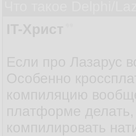
Что такое Delphi/La
IT-Христ
Если про Лазарус во
Особенно кросспла
компиляцию вообщ
платформе делать,
компилировать нат