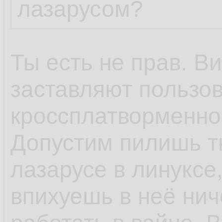
лазарусом?
Ты есть не прав. В
заставляют пользов
кроссплатворменнос
Допустим пилишь ты
лазарусе в линуксе,
впихуешь в неё ниче