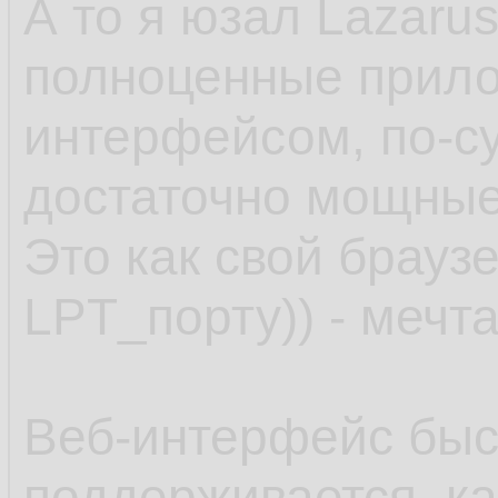
А то я юзал Lazaru
полноценные прило
интерфейсом, по-с
достаточно мощные.
Это как свой браузе
LPT_порту)) - мечта
Веб-интерфейс быс
поддерживается, ка