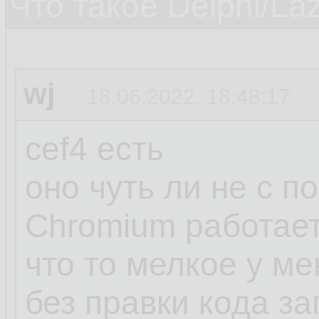
Что такое Delphi/La
wj
18.06.2022, 18:48:17
cef4 есть
оно чуть ли не с п
Chromium работае
что то мелкое у м
без правки кода з