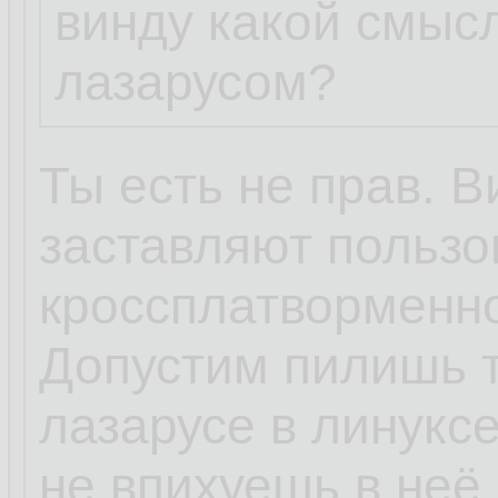
винду какой смыс
лазарусом?
Ты есть не прав. В
заставляют пользо
кроссплатворменно
Допустим пилишь т
лазарусе в линуксе
не впихуешь в неё 