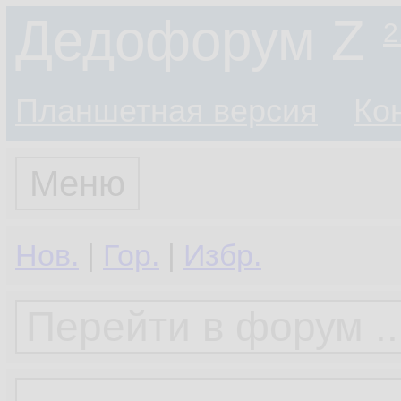
Дедофорум Z
2
Планшетная версия
Ко
Меню
Нов.
|
Гор.
|
Избр.