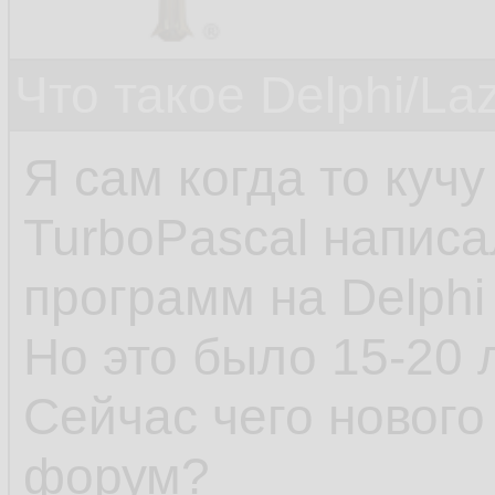
Что такое Delphi/La
Я сам когда то куч
TurboPascal написа
программ на Delphi 
Но это было 15-20 
Сейчас чего нового
форум?