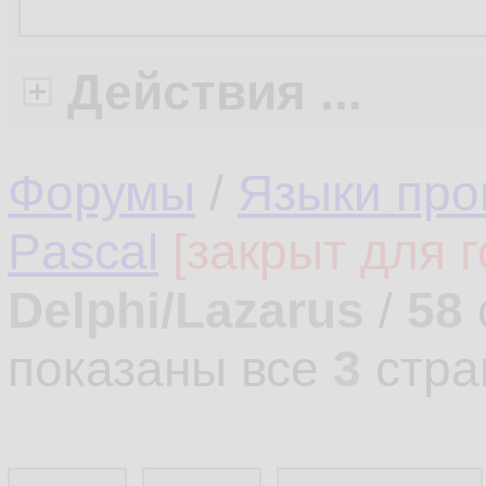
Действия ...
Форумы
/
Языки про
Pascal
[закрыт для г
Delphi/Lazarus
/
58
показаны все
3
стра