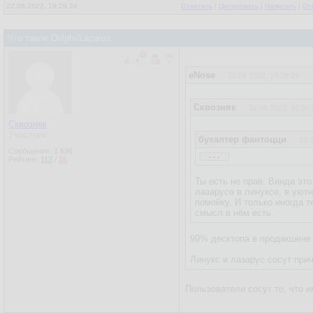
22.06.2022, 19:29:24
Ответить
|
Цитировать
|
Написать
|
От
Что такое Delphi/Lazarus
eNose
22.06.2022, 19:29:24
Сквозняк
22.06.2022, 16:34:
Сквозняк
Участник
бухалтер фантоцци
18.
...
Сообщения:
1 636
По поводу кроссплатформе
Рейтинг:
112
/
15
Ты есть не прав. Винда эт
лазарусе в линуксе, в уютн
помойку. И только иногда 
смысл в нём есть.
99% десктопа в продакшене 
Линукс и лазарус сосут при
Пользователи сосут то, что 