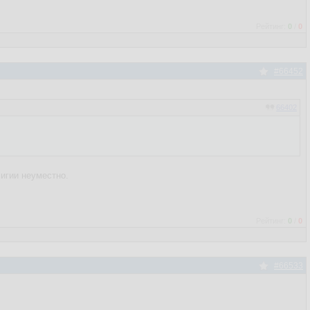
Рейтинг:
0
/
0
#66452
66402
лигии неуместно.
Рейтинг:
0
/
0
#66533