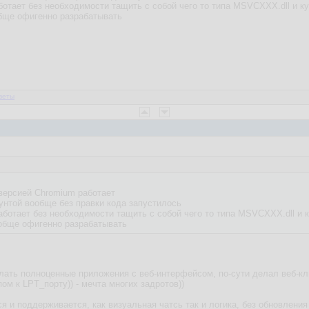
отает без необходимости тащить с собой чего то типа MSVCХХХ.dll и ку
бще офигенно разрабатывать
веты
 версией Chromium работает
бунтой вообще без правки кода запустилось
аботает без необходимости тащить с собой чего то типа MSVCХХХ.dll и к
обще офигенно разрабатывать
елать полноценные приложения с веб-интерфейсом, по-сути делал веб-к
пом к LPT_порту)) - мечта многих задротов))
я и поддерживается, как визуальная чатсь так и логика, без обновления