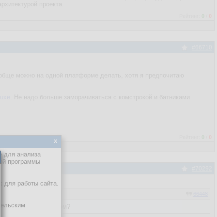
рхитектурой проекта.
Рейтинг:
0
/
0
#66710
ообще можно на одной платформе делать, хотя я предпочитаю
luxe
. Не надо больше заморачиваться с комстрокой и батниками
Рейтинг:
0
/
0
x
е для анализа
кой программы
#70292
х для работы сайта.
66448
тельским
ачиваться в лазарусом?