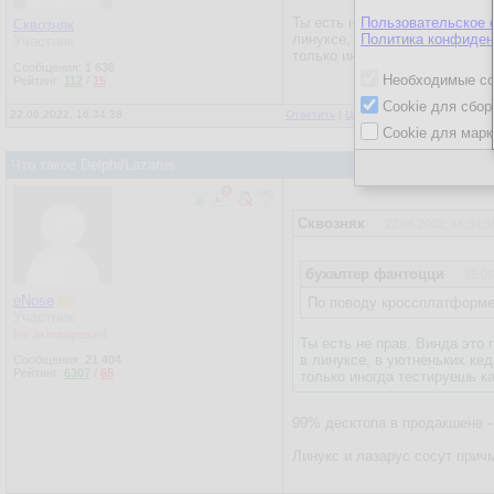
Ты есть не прав. Винда это 
Пользовательское 
Сквозняк
линуксе, в уютненьких кедах 
Политика конфиден
Участник
только иногда тестируешь ка
Сообщения:
1 636
Необходимые co
Рейтинг:
112
/
15
Cookie для сбор
22.06.2022, 16:34:38
Ответить
|
Цитировать
|
Написать
|
От
Cookie для марк
Что такое Delphi/Lazarus
Сквозняк
22.06.2022, 16:34:3
бухалтер фантоцци
18.06
eNose
По поводу кроссплатформен
Участник
[не активирован]
Ты есть не прав. Винда это
в линуксе, в уютненьких кед
Сообщения:
21 404
Рейтинг:
6307
/
65
только иногда тестируешь к
99% десктопа в продакшене -
Линукс и лазарус сосут прич