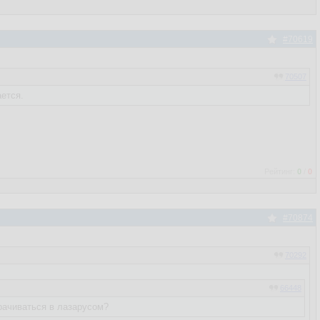
#70619
70507
ается.
Рейтинг:
0
/
0
#70874
70292
66448
рачиваться в лазарусом?