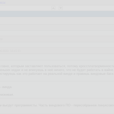
веты
38
06.2022, 16:41:21
нной разработки это лажа конечно, но хоть под винду какой смысл зам
о говно, которым заставляют пользоваться, потому кроссплатворменност
еньких кедах и не впихуешь в неё ничего, что не будет работать в вайне
тестируешь как это работает на реальной винде и правишь виндовые баги
- винда.
чмокивая.
им высрут программисты. Часть виндового ПО - пересобранное линуксовое