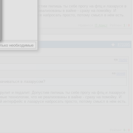
улит и педалит. Допустим пилишь ты себе прогу на фпц и лазарусе в
е технологии, что не реализованы в вайне - сразу на помойку. И
 интерфейс в лазарусе набросать просто, потому смысл в нём есть.
Нравится:
IT-Христ
Рейтинг:
1
/
0
#70395
70292
66448
рачиваться в лазарусом?
 рулит и педалит. Допустим пилишь ты себе прогу на фпц и лазарусе
овые технологии, что не реализованы в вайне - сразу на помойку. И
ий интерфейс в лазарусе набросать просто, потому смысл в нём есть.
Рейтинг:
0
/
0