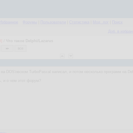
Избранное
Форумы
|
Пользователи
|
Статистика
|
Мод. лог
|
Поиск
Доб. в избра
й]
/
Что такое Delphi/Lazarus
все
 на DOS'овском TurboPascal написал, и потом несколько программ на Delp
ь, и о чем этот форум?
веты