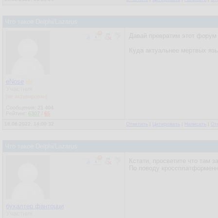
Что такое Delphi/Lazarus
Давай превратим этот форум 
Куда актуальнее мертвых язы
eNose
Участник
[не активирован]
Сообщения:
21 404
Рейтинг:
6307
/
65
18.06.2022, 14:00:32
Ответить
|
Цитировать
|
Написать
|
От
Что такое Delphi/Lazarus
Кстати, просветите что там з
По поводу кроссплатформенно
бухалтер фантоцци
Участник