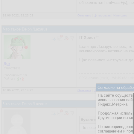
обновляются html+css+js), п
18.06.2022, 22:23:53
Ответить
|
Цитировать
|
Написать
Что такое Delphi/Lazarus
IT-Христ
Если про Лазарус вопрос, то
компилировать нативно на к
Щас появился инструмент для
Док
Участник
Сообщения:
18
FPC/Lazarus (trunk) | Win10 x64 Ulti
Рейтинг:
0
/
0
Согласие на обрабо
18.06.2022, 23:14:22
Ответить
|
Цитировать
|
Написать
На сайте осуществл
использования сай
Что такое Delphi/Lazarus
Яндекс.Метрика.
Продолжая использо
Другие опции вы м
бухалтер фантоцци
18.06.
По нижеприведенны
По поводу кроссплатформенн
соглашением и пол