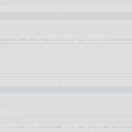
веты
3
обранное линуксовое, которое по большей части в линуксе и разрабатыв
8
.2022, 16:41:21
ной разработки это лажа конечно, но хоть под винду какой смысл замо