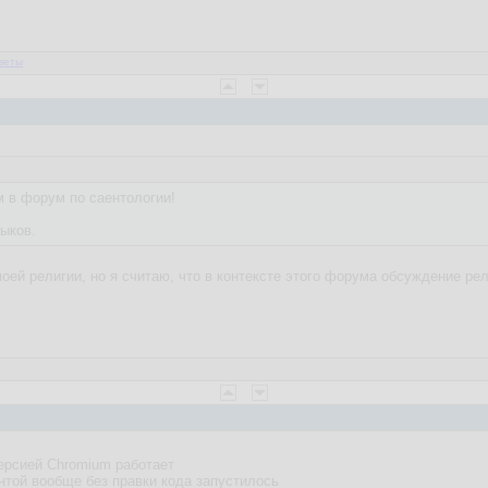
веты
 в форум по саентологии!
ыков.
оей религии, но я считаю, что в контексте этого форума обсуждение ре
версией Chromium работает
унтой вообще без правки кода запустилось