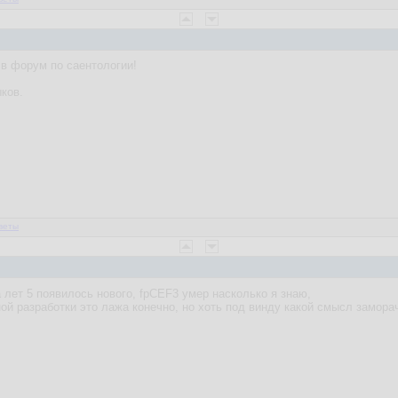
в форум по саентологии!
ков.
веты
а лет 5 появилось нового, fpCEF3 умер насколько я знаю,
й разработки это лажа конечно, но хоть под винду какой смысл замора