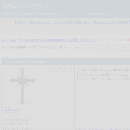
Дедофорум Z
powered by
simpleCommunicator
- 2.0.61 © 2026 Programmizd 02
Гость
Войти
|
Регистрация
|
Профиль
|
Очистить
Новые сообщения
|
Форумы
/
Языки программирования семейства Pascal
[закрыт для госте
25
сообщений из
58
, страница
1
из
3
1
Что такое Delphi/Lazarus
Я сам когда то кучу программ
Но это было 15-20 лет назад.
Сейчас чего нового появилос
IT-Христ
Участник
Сообщения:
4 818
Рейтинг:
513
/
26
18.06.2022, 13:25:29
Ответить
|
Цитировать
|
Написать
|
От