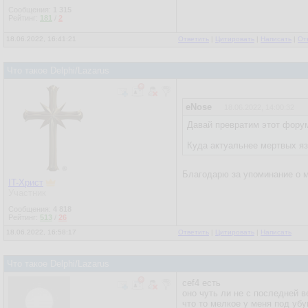
Сообщения:
1 315
Рейтинг:
181
/
2
18.06.2022, 16:41:21
Ответить
|
Цитировать
|
Написать
|
От
Что такое Delphi/Lazarus
eNose
18.06.2022, 14:00:32
Давай превратим этот форум
Куда актуальнее мертвых яз
Благодарю за упоминание о м
IT-Христ
Участник
Сообщения:
4 818
Рейтинг:
513
/
26
18.06.2022, 16:58:17
Ответить
|
Цитировать
|
Написать
Что такое Delphi/Lazarus
cef4 есть
оно чуть ли не с последней 
что то мелкое у меня под уб