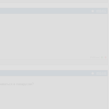
#66402
Рейтинг:
0
/
0
#66448
чиваться в лазарусом?