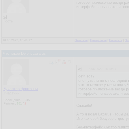
готовое приложение везде раб
интерфейс пользователя воо
wj
Гость
18.06.2022, 18:48:17
Ответить
|
Цитировать
|
Написать
|
От
Что такое Delphi/Lazarus
wj
18.06.2022, 18:48:17
cef4 есть
оно чуть ли не с последней
что то мелкое у меня под у
бухалтер фантоцци
готовое приложение везде р
Участник
интерфейс пользователя во
Сообщения:
1 315
Рейтинг:
181
/
2
Спасибо!
А то я юзал Lazarus чтобы д
Это как свой браузер с досту
Веб-интерфейс быстро пилитс