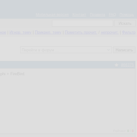
Мобильная версия
Контакт
Правила
FAQ
Помощь
нное
|
Игнор. тему
|
Прикреп. тему
|
Пометить прочит.
/
непрочит.
|
Фильтр
#66375
hi + FireBird.
Рейтинг:
0
/
0