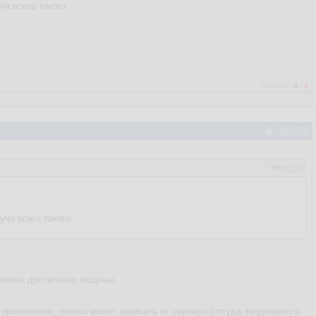
чи всего такого
Рейтинг:
0
/
0
#66656
66533
учи всего такого
лиенты достаточно мощные...
 приложения, логика может зависеть от сервера (оттуда загружаются-