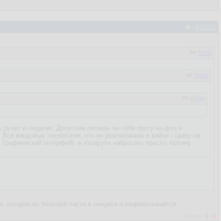
#70507
70395
70292
66448
орачиваться в лазарусом?
ь рулит и педалит. Допустим пилишь ты себе прогу на фпц и
. Все виндовые технологии, что не реализованы в вайне - сразу на
. Графический интерфейс в лазарусе набросать просто, потому
, которое по большей части в линуксе и разрабатывается.
Рейтинг:
0
/
0