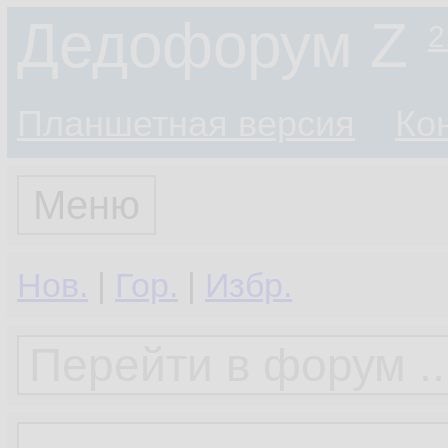
Дедофорум Z
2
Планшетная версия
Ко
Меню
Нов.
|
Гор.
|
Избр.