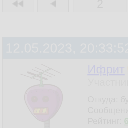
2
12.05.2023, 20:33:5
Ифрит
Участни
Откуда: б
Сообщен
Рейтинг: