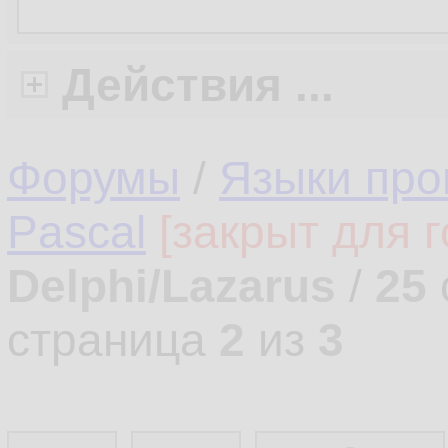
Действия ...
Форумы
/
Языки про
Pascal
[закрыт для г
Delphi/Lazarus
/
25
страница
2
из
3