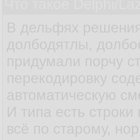
Что такое Delphi/La
В дельфях решения
долбодятлы, долбо
придумали порчу ст
перекодировку сод
автоматическую см
И типа есть строки 
всё по старому, но