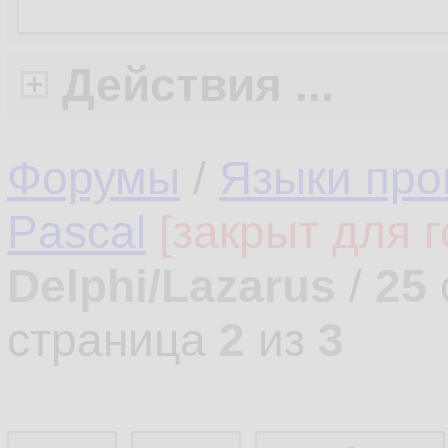
Действия ...
Форумы
/
Языки про
Pascal
[закрыт для г
Delphi/Lazarus
/
25
страница
2
из
3