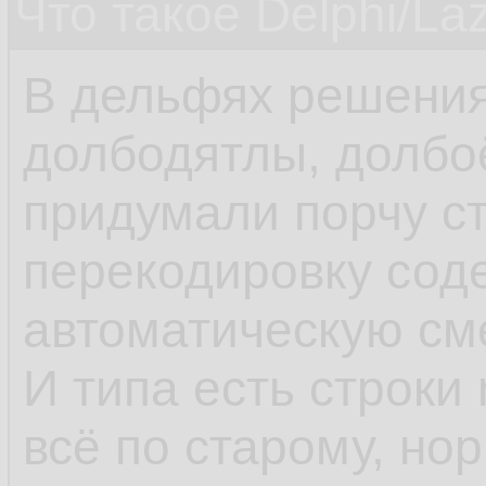
Что такое Delphi/La
В дельфях решения
долбодятлы, долбо
придумали порчу ст
перекодировку сод
автоматическую см
И типа есть строки 
всё по старому, но