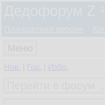
Дедофорум Z
2
Планшетная версия
Ко
Меню
Нов.
|
Гор.
|
Избр.