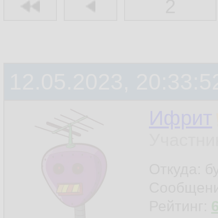
2
12.05.2023, 20:33:5
Ифрит
Участни
Откуда: б
Сообщен
Рейтинг: